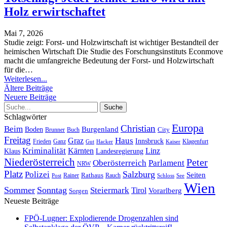
Holz erwirtschaftet
Mai 7, 2026
Studie zeigt: Forst- und Holzwirtschaft ist wichtiger Bestandteil der
heimischen Wirtschaft
Die Studie des Forschungsinstituts Econmove
macht die umfangreiche Bedeutung der Forst- und Holzwirtschaft
für die
…
Weiterlesen...
Ältere Beiträge
Neuere Beiträge
Schlagwörter
Europa
Christian
Beim
Burgenland
Boden
Buch
City
Brunner
Freitag
Haus
Graz
Innsbruck
Frieden
Ganz
Klagenfurt
Gut
Hacker
Kaiser
Kriminalität
Kärnten
Linz
Klaus
Landesregierung
Niederösterreich
Peter
Oberösterreich
Parlament
NRW
Platz
Polizei
Salzburg
Seiten
Rathaus
Rauch
Post
Rainer
Schloss
See
Wien
Sommer
Sonntag
Steiermark
Tirol
Vorarlberg
Sorgen
Neueste Beiträge
FPÖ-Lugner: Explodierende Drogenzahlen sind