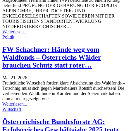
Abgeordneter Hermann Hauer (VP) berichtete zu einem Antrag
betreffend PRÜFUNG DER GEBARUNG DER ECOPLUS
ALPIN GMBH, IHRER TOCHTER- UND
ENKELGESELLSCHAFTEN SOWIE DEREN MIT DER
TOURISTISCHEN STANDORTENTWICKLUNG
NIEDERÖSTERREICHISCHER
…
Weiterlesen...
Politik
FW-Schachner: Hände weg vom
Waldfonds – Österreichs Wälder
brauchen Schutz statt roter…
Mai 21, 2026
Freiheitliche Wirtschaft fordert klare Absicherung des Waldfonds –
Totschnig muss sich gegen Marterbauers Rotstift durchsetzen!
Die
verheerenden Waldbrände in Kärnten und der Steiermark haben
einmal mehr gezeigt, wie
…
Weiterlesen...
Wirtschaft
Österreichische Bundesforste AG:
Erfolgreiches Geschäftsjahr 2025 trotz