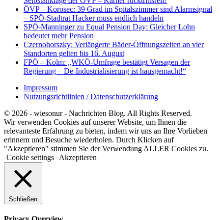
Selbstanklage der ÖVP – Karner rücktrittsreif!
ÖVP – Korosec: 39 Grad im Spitalszimmer sind Alarmsignal
– SPÖ-Stadtrat Hacker muss endlich handeln
SPÖ-Manninger zu Equal Pension Day: Gleicher Lohn
bedeutet mehr Pension
Czernohorszky: Verlängerte Bäder-Öffnungszeiten an vier
Standorten gelten bis 16. August
FPÖ – Kolm: „WKÖ-Umfrage bestätigt Versagen der
Regierung – De-Industrialisierung ist hausgemacht!“
Impressum
Nutzungsrichtlinien / Datenschutzerklärung
© 2026 - wiesonur - Nachrichten Blog. All Rights Reserved.
Wir verwenden Cookies auf unserer Website, um Ihnen die
relevanteste Erfahrung zu bieten, indem wir uns an Ihre Vorlieben
erinnern und Besuche wiederholen. Durch Klicken auf
"Akzeptieren" stimmen Sie der Verwendung ALLER Cookies zu.
Cookie settings
Akzeptieren
Schließen
Privacy Overview