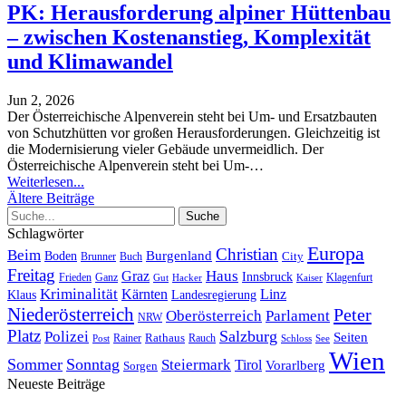
PK: Herausforderung alpiner Hüttenbau
– zwischen Kostenanstieg, Komplexität
und Klimawandel
Jun 2, 2026
Der Österreichische Alpenverein steht bei Um- und Ersatzbauten
von Schutzhütten vor großen Herausforderungen. Gleichzeitig ist
die Modernisierung vieler Gebäude unvermeidlich.
Der
Österreichische Alpenverein steht bei Um-
…
Weiterlesen...
Ältere Beiträge
Schlagwörter
Europa
Christian
Beim
Burgenland
Boden
Buch
City
Brunner
Freitag
Haus
Graz
Innsbruck
Frieden
Ganz
Klagenfurt
Gut
Hacker
Kaiser
Kriminalität
Kärnten
Linz
Klaus
Landesregierung
Niederösterreich
Peter
Oberösterreich
Parlament
NRW
Platz
Polizei
Salzburg
Seiten
Rathaus
Rauch
Post
Rainer
Schloss
See
Wien
Sommer
Sonntag
Steiermark
Tirol
Vorarlberg
Sorgen
Neueste Beiträge