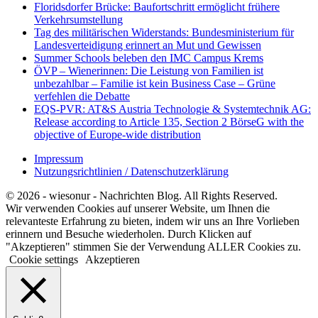
Floridsdorfer Brücke: Baufortschritt ermöglicht frühere
Verkehrsumstellung
Tag des militärischen Widerstands: Bundesministerium für
Landesverteidigung erinnert an Mut und Gewissen
Summer Schools beleben den IMC Campus Krems
ÖVP – Wienerinnen: Die Leistung von Familien ist
unbezahlbar – Familie ist kein Business Case – Grüne
verfehlen die Debatte
EQS-PVR: AT&S Austria Technologie & Systemtechnik AG:
Release according to Article 135, Section 2 BörseG with the
objective of Europe-wide distribution
Impressum
Nutzungsrichtlinien / Datenschutzerklärung
© 2026 - wiesonur - Nachrichten Blog. All Rights Reserved.
Wir verwenden Cookies auf unserer Website, um Ihnen die
relevanteste Erfahrung zu bieten, indem wir uns an Ihre Vorlieben
erinnern und Besuche wiederholen. Durch Klicken auf
"Akzeptieren" stimmen Sie der Verwendung ALLER Cookies zu.
Cookie settings
Akzeptieren