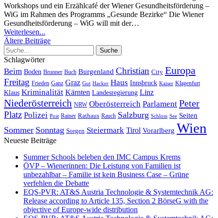
Workshops und ein Erzählcafé der Wiener Gesundheitsförderung –
WiG im Rahmen des Programms „Gesunde Bezirke“
Die Wiener
Gesundheitsförderung – WiG will mit der
…
Weiterlesen...
Ältere Beiträge
Schlagwörter
Europa
Christian
Beim
Burgenland
Boden
Buch
City
Brunner
Freitag
Haus
Graz
Innsbruck
Frieden
Ganz
Klagenfurt
Gut
Hacker
Kaiser
Kriminalität
Kärnten
Linz
Klaus
Landesregierung
Niederösterreich
Peter
Oberösterreich
Parlament
NRW
Platz
Polizei
Salzburg
Seiten
Rathaus
Rauch
Post
Rainer
Schloss
See
Wien
Sommer
Sonntag
Steiermark
Tirol
Vorarlberg
Sorgen
Neueste Beiträge
Summer Schools beleben den IMC Campus Krems
ÖVP – Wienerinnen: Die Leistung von Familien ist
unbezahlbar – Familie ist kein Business Case – Grüne
verfehlen die Debatte
EQS-PVR: AT&S Austria Technologie & Systemtechnik AG:
Release according to Article 135, Section 2 BörseG with the
objective of Europe-wide distribution