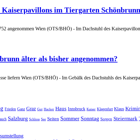
Kaiserpavillons im Tiergarten Schönbrunn 
d 1752 angenommen
Wien (OTS/BHÖ) - Im Dachstuhl des Kaiserpavillons
brunn älter als bisher angenommen?
sse liefern
Wien (OTS/BHÖ) - Im Gebälk des Dachstuhls des Kaiserpav
ag
Haus
Krimin
Graz
Innsbruck
Klaus
Frieden
Ganz
Klagenfurt
Gut
Hacker
Kaiser
Salzburg
Sommer
Sonntag
Steiermark
Seiten
Sorgen
auch
Schloss
See
rsumstellung