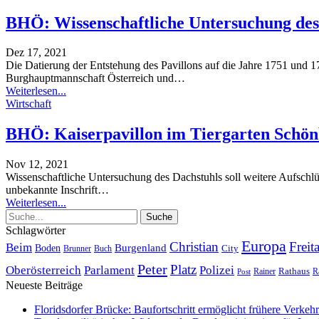
BHÖ: Wissenschaftliche Untersuchung des 
Dez 17, 2021
Die Datierung der Entstehung des Pavillons auf die Jahre 1751 un
Burghauptmannschaft Österreich und
…
Weiterlesen...
Wirtschaft
BHÖ: Kaiserpavillon im Tiergarten Schön
Nov 12, 2021
Wissenschaftliche Untersuchung des Dachstuhls soll weitere Aufschlü
unbekannte Inschrift
…
Weiterlesen...
Schlagwörter
Europa
Christian
Freit
Beim
Burgenland
Boden
Buch
City
Brunner
Peter
Platz
Polizei
Oberösterreich
Parlament
Rathaus
R
Post
Rainer
Neueste Beiträge
Floridsdorfer Brücke: Baufortschritt ermöglicht frühere Verkeh