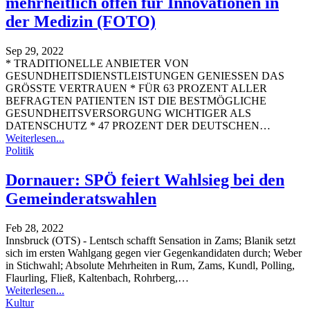
mehrheitlich offen für Innovationen in
der Medizin (FOTO)
Sep 29, 2022
* TRADITIONELLE ANBIETER VON
GESUNDHEITSDIENSTLEISTUNGEN GENIESSEN DAS
GRÖSSTE VERTRAUEN * FÜR 63 PROZENT ALLER
BEFRAGTEN PATIENTEN IST DIE BESTMÖGLICHE
GESUNDHEITSVERSORGUNG WICHTIGER ALS
DATENSCHUTZ * 47 PROZENT DER DEUTSCHEN
…
Weiterlesen...
Politik
Dornauer: SPÖ feiert Wahlsieg bei den
Gemeinderatswahlen
Feb 28, 2022
Innsbruck (OTS) - Lentsch schafft Sensation in Zams; Blanik setzt
sich im ersten Wahlgang gegen vier Gegenkandidaten durch; Weber
in Stichwahl; Absolute Mehrheiten in Rum, Zams, Kundl, Polling,
Flaurling, Fließ, Kaltenbach, Rohrberg,
…
Weiterlesen...
Kultur