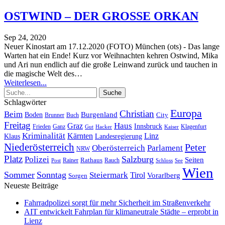
OSTWIND – DER GROSSE ORKAN
Sep 24, 2020
Neuer Kinostart am 17.12.2020 (FOTO)
München (ots) - Das lange
Warten hat ein Ende! Kurz vor Weihnachten kehren Ostwind, Mika
und Ari nun endlich auf die große Leinwand zurück und tauchen in
die magische Welt des
…
Weiterlesen...
Schlagwörter
Europa
Christian
Beim
Burgenland
Boden
Buch
City
Brunner
Freitag
Haus
Graz
Innsbruck
Frieden
Ganz
Klagenfurt
Gut
Hacker
Kaiser
Kriminalität
Kärnten
Linz
Klaus
Landesregierung
Niederösterreich
Peter
Oberösterreich
Parlament
NRW
Platz
Polizei
Salzburg
Seiten
Rathaus
Rauch
Post
Rainer
Schloss
See
Wien
Sommer
Sonntag
Steiermark
Tirol
Vorarlberg
Sorgen
Neueste Beiträge
Fahrradpolizei sorgt für mehr Sicherheit im Straßenverkehr
AIT entwickelt Fahrplan für klimaneutrale Städte – erprobt in
Lienz