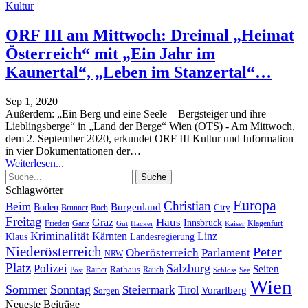
Kultur
ORF III am Mittwoch: Dreimal „Heimat
Österreich“ mit „Ein Jahr im
Kaunertal“, „Leben im Stanzertal“…
Sep 1, 2020
Außerdem: „Ein Berg und eine Seele – Bergsteiger und ihre
Lieblingsberge“ in „Land der Berge“
Wien (OTS) - Am Mittwoch,
dem 2. September 2020, erkundet ORF III Kultur und Information
in vier Dokumentationen der
…
Weiterlesen...
Schlagwörter
Europa
Christian
Beim
Burgenland
Boden
Buch
City
Brunner
Freitag
Haus
Graz
Innsbruck
Frieden
Ganz
Klagenfurt
Gut
Hacker
Kaiser
Kriminalität
Kärnten
Linz
Klaus
Landesregierung
Niederösterreich
Peter
Oberösterreich
Parlament
NRW
Platz
Polizei
Salzburg
Seiten
Rathaus
Rauch
Post
Rainer
Schloss
See
Wien
Sommer
Sonntag
Steiermark
Tirol
Vorarlberg
Sorgen
Neueste Beiträge