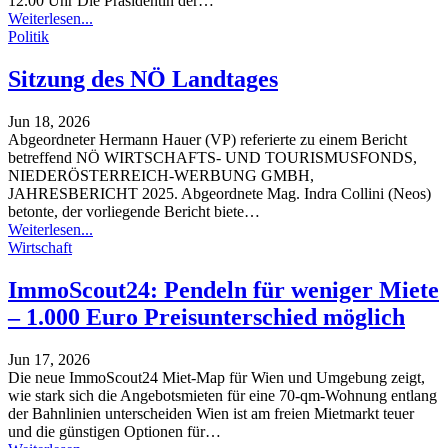
12.00 Uhr Die Präsidentin der
…
Weiterlesen...
Politik
Sitzung des NÖ Landtages
Jun 18, 2026
Abgeordneter Hermann Hauer (VP) referierte zu einem Bericht
betreffend NÖ WIRTSCHAFTS- UND TOURISMUSFONDS,
NIEDERÖSTERREICH-WERBUNG GMBH,
JAHRESBERICHT 2025. Abgeordnete Mag. Indra Collini (Neos)
betonte, der vorliegende Bericht biete
…
Weiterlesen...
Wirtschaft
ImmoScout24: Pendeln für weniger Miete
– 1.000 Euro Preisunterschied möglich
Jun 17, 2026
Die neue ImmoScout24 Miet-Map für Wien und Umgebung zeigt,
wie stark sich die Angebotsmieten für eine 70-qm-Wohnung entlang
der Bahnlinien unterscheiden
Wien ist am freien Mietmarkt teuer
und die günstigen Optionen für
…