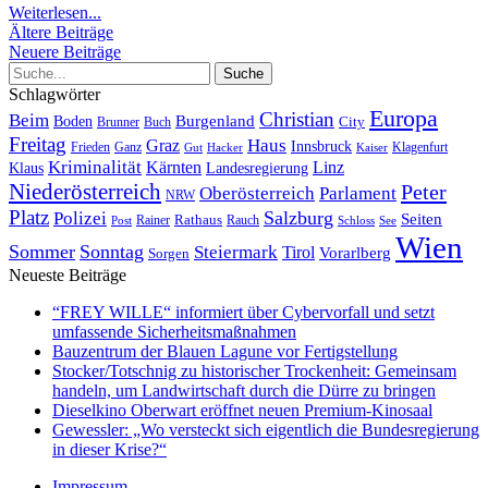
Weiterlesen...
Ältere Beiträge
Neuere Beiträge
Schlagwörter
Europa
Christian
Beim
Burgenland
Boden
Buch
City
Brunner
Freitag
Haus
Graz
Innsbruck
Frieden
Ganz
Klagenfurt
Gut
Hacker
Kaiser
Kriminalität
Kärnten
Linz
Klaus
Landesregierung
Niederösterreich
Peter
Oberösterreich
Parlament
NRW
Platz
Polizei
Salzburg
Seiten
Rathaus
Rauch
Post
Rainer
Schloss
See
Wien
Sommer
Sonntag
Steiermark
Tirol
Vorarlberg
Sorgen
Neueste Beiträge
“FREY WILLE“ informiert über Cybervorfall und setzt
umfassende Sicherheitsmaßnahmen
Bauzentrum der Blauen Lagune vor Fertigstellung
Stocker/Totschnig zu historischer Trockenheit: Gemeinsam
handeln, um Landwirtschaft durch die Dürre zu bringen
Dieselkino Oberwart eröffnet neuen Premium-Kinosaal
Gewessler: „Wo versteckt sich eigentlich die Bundesregierung
in dieser Krise?“
Impressum