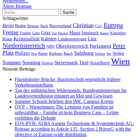
Weiterlesen...
Ältere Beiträge
Schlagwörter
Europa
Christian
Beim
Burgenland
Boden
Buch
City
Brunner
Freitag
Haus
Graz
Innsbruck
Frieden
Ganz
Klagenfurt
Gut
Hacker
Kaiser
Kriminalität
Kärnten
Linz
Klaus
Landesregierung
Niederösterreich
Peter
Oberösterreich
Parlament
NRW
Platz
Polizei
Salzburg
Seiten
Rathaus
Rauch
Post
Rainer
Schloss
See
Wien
Sommer
Sonntag
Steiermark
Tirol
Vorarlberg
Sorgen
Neueste Beiträge
Floridsdorfer Brücke: Baufortschritt ermöglicht frühere
Verkehrsumstellung
Tag des militärischen Widerstands: Bundesministerium für
Landesverteidigung erinnert an Mut und Gewissen
Summer Schools beleben den IMC Campus Krems
ÖVP – Wienerinnen: Die Leistung von Familien ist
unbezahlbar – Familie ist kein Business Case – Grüne
verfehlen die Debatte
EQS-PVR: AT&S Austria Technologie & Systemtechnik AG:
Release according to Article 135, Section 2 BörseG with the
objective of Europe-wide distribution