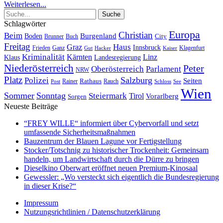
Weiterlesen...
Schlagwörter
Europa
Christian
Beim
Burgenland
Boden
Buch
City
Brunner
Freitag
Haus
Graz
Innsbruck
Frieden
Ganz
Klagenfurt
Gut
Hacker
Kaiser
Kriminalität
Kärnten
Linz
Klaus
Landesregierung
Niederösterreich
Peter
Oberösterreich
Parlament
NRW
Platz
Polizei
Salzburg
Seiten
Rathaus
Rauch
Post
Rainer
Schloss
See
Wien
Sommer
Sonntag
Steiermark
Tirol
Vorarlberg
Sorgen
Neueste Beiträge
“FREY WILLE“ informiert über Cybervorfall und setzt
umfassende Sicherheitsmaßnahmen
Bauzentrum der Blauen Lagune vor Fertigstellung
Stocker/Totschnig zu historischer Trockenheit: Gemeinsam
handeln, um Landwirtschaft durch die Dürre zu bringen
Dieselkino Oberwart eröffnet neuen Premium-Kinosaal
Gewessler: „Wo versteckt sich eigentlich die Bundesregierung
in dieser Krise?“
Impressum
Nutzungsrichtlinien / Datenschutzerklärung