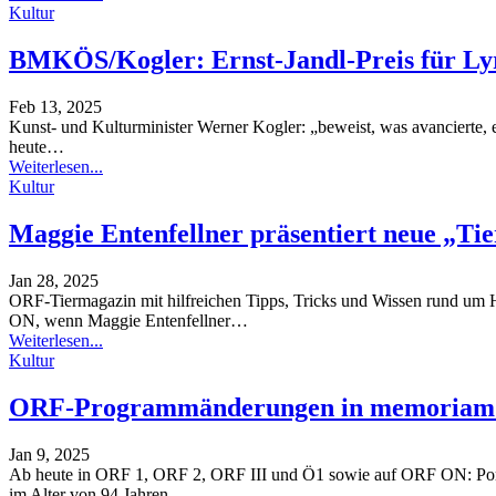
Kultur
BMKÖS/Kogler: Ernst-Jandl-Preis für Lyri
Feb 13, 2025
Kunst- und Kulturminister Werner Kogler: „beweist, was avancierte,
heute
…
Weiterlesen...
Kultur
Maggie Entenfellner präsentiert neue „Ti
Jan 28, 2025
ORF-Tiermagazin mit hilfreichen Tipps, Tricks und Wissen rund um 
ON, wenn Maggie Entenfellner
…
Weiterlesen...
Kultur
ORF-Programmänderungen in memoriam 
Jan 9, 2025
Ab heute in ORF 1, ORF 2, ORF III und Ö1 sowie auf ORF ON: Porträ
im Alter von 94 Jahren
…