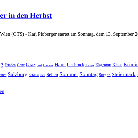
er in den Herbst
Wien (OTS) - Karl Ploberger startet am Sonntag, dem 13. September
ag
Haus
Krimin
Graz
Innsbruck
Klaus
Frieden
Ganz
Klagenfurt
Gut
Hacker
Kaiser
Salzburg
Sommer
Sonntag
Steiermark
Seiten
Sorgen
auch
Schloss
See
hen