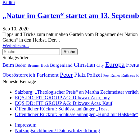
Kultur
„Natur im Garten“ startet am 13. Septemb
Sep 10, 2020
Tipps und Tricks zum naturnahen Garteln vom Biogärtner der Nation
Garten“ in den Herbst. Der
…
Weiterlesen...
Schlagwörter
Europa
Christian
Freit
Beim
Burgenland
Boden
Buch
City
Brunner
Peter
Platz
Polizei
Oberösterreich
Parlament
Rathaus
R
Post
Rainer
Neueste Beiträge
Salzburg: „Theologischer Preis“ an Martha Zechmeister verlie
EQS-DD: FIT GROUP AG: Dilxwax Acar, buy
EQS-DD: FIT GROUP AG: Dilxwax Acar, Kauf
Öffentlicher Rückruf: Schlüsselanhänger „Toast“
Öffentlicher Rückruf: Schlüsselanhänger „Hund mit Halskette“
Impressum
Nutzungsrichtlinien / Datenschutzerklärung