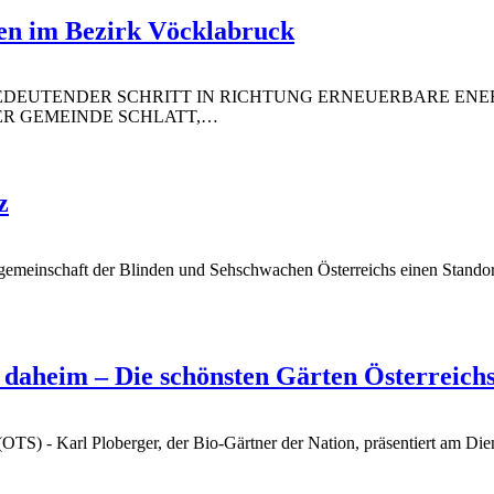
gen im Bezirk Vöcklabruck
EDEUTENDER SCHRITT IN RICHTUNG ERNEUERBARE ENE
ER GEMEINDE SCHLATT,
…
z
gemeinschaft der Blinden und Sehschwachen Österreichs einen Standor
s daheim – Die schönsten Gärten Österreich
OTS) - Karl Ploberger, der Bio-Gärtner der Nation, präsentiert am Di