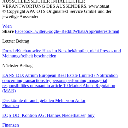
AUSSCHLIESSLICHER INHALTLICHER
VERANTWORTUNG DES AUSSENDERS. www.ots.at
© Copyright APA-OTS Originaltext-Service GmbH und der
jeweilige Aussender
Wien
Share
Facebook
Twitter
Google+
ReddIt
WhatsApp
Pinterest
Email
Letzter Beitrag
Drozda/Kucharowits: Hass im Netz bekämpfen, nicht Presse- und
Meinungsfreiheit beschneiden
Nächster Beitrag
EANS-DD: Atrium European Real Estate Limited / Notification
concerning transactions by persons performing managerial
responsibilities pursuant to article 19 Market Abuse Regulation
(MAR)
Das könnte dir auch gefallen
Mehr vom Autor
Finanzen
EQS-DD: Kontron AG: Hannes Niederhauser, buy
Finanzen