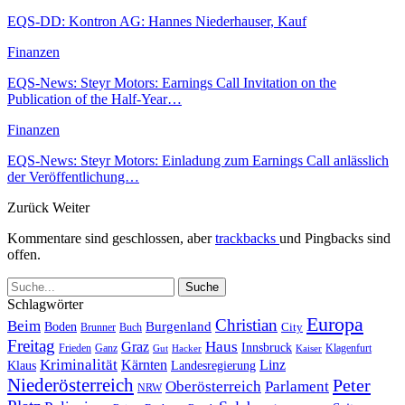
EQS-DD: Kontron AG: Hannes Niederhauser, Kauf
Finanzen
EQS-News: Steyr Motors: Earnings Call Invitation on the
Publication of the Half-Year…
Finanzen
EQS-News: Steyr Motors: Einladung zum Earnings Call anlässlich
der Veröffentlichung…
Zurück
Weiter
Kommentare sind geschlossen, aber
trackbacks
und Pingbacks sind
offen.
Schlagwörter
Europa
Christian
Beim
Burgenland
Boden
Buch
City
Brunner
Freitag
Haus
Graz
Innsbruck
Frieden
Ganz
Klagenfurt
Gut
Hacker
Kaiser
Kriminalität
Kärnten
Linz
Klaus
Landesregierung
Niederösterreich
Peter
Oberösterreich
Parlament
NRW