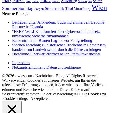
Platz
Polizei
Salzburg
Seiten
Rathaus
Rauch
Post
Rainer
Schloss
See
Wien
Sommer
Sonntag
Steiermark
Tirol
Vorarlberg
Sorgen
Neueste Beiträge
Begraben unter Altkleidern. Südwind erinnert an Deponie-
Einsturz in Uganda
“FREY WILLE“ informiert über Cybervorfall und setzt
umfassende Sicherheitsmaßnahmen
Bauzentrum der Blauen Lagune vor Fertigstellung
Stocker/Totschnig zu historischer Trockenheit: Gemeinsam
handeln, um Landwirtschaft durch die Dürre zu bringen
Dieselkino Oberwart eröffnet neuen Premium-Kinosaal
Impressum
Nutzungsrichtlinien / Datenschutzerklärung
© 2026 - wiesonur - Nachrichten Blog. All Rights Reserved.
Wir verwenden Cookies auf unserer Website, um Ihnen die
relevanteste Erfahrung zu bieten, indem wir uns an Ihre Vorlieben
erinnern und Besuche wiederholen. Durch Klicken auf
"Akzeptieren" stimmen Sie der Verwendung ALLER Cookies zu.
Cookie settings
Akzeptieren