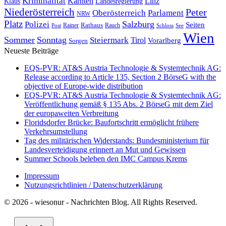
Kriminalität
Kärnten
Linz
Klaus
Landesregierung
Niederösterreich
Peter
Oberösterreich
Parlament
NRW
Platz
Polizei
Salzburg
Seiten
Rathaus
Rauch
Post
Rainer
Schloss
See
Wien
Sommer
Sonntag
Steiermark
Tirol
Vorarlberg
Sorgen
Neueste Beiträge
EQS-PVR: AT&S Austria Technologie & Systemtechnik AG:
Release according to Article 135, Section 2 BörseG with the
objective of Europe-wide distribution
EQS-PVR: AT&S Austria Technologie & Systemtechnik AG:
Veröffentlichung gemäß § 135 Abs. 2 BörseG mit dem Ziel
der europaweiten Verbreitung
Floridsdorfer Brücke: Baufortschritt ermöglicht frühere
Verkehrsumstellung
Tag des militärischen Widerstands: Bundesministerium für
Landesverteidigung erinnert an Mut und Gewissen
Summer Schools beleben den IMC Campus Krems
Impressum
Nutzungsrichtlinien / Datenschutzerklärung
© 2026 - wiesonur - Nachrichten Blog. All Rights Reserved.