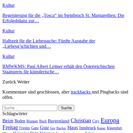
Kultur
Begeisterung für die „Tosca“ im Steinbruch St. Margarethen: Die
Erfolgsbilanz zur…
Kultur
Halbzeit für die Liebessuche: Fünfte Ausgabe der
„Liebesg’schichten und…
Kultur
BMWKMS: Paul Albert Leitner erhält den Österreichischen
Staatspreis für künstlerische…
Zurück
Weiter
Kommentare sind geschlossen, aber
trackbacks
und Pingbacks sind
offen.
Schlagwörter
Europa
Christian
Beim
Burgenland
Boden
Buch
City
Brunner
Freitag
Haus
Graz
Innsbruck
Frieden
Ganz
Klagenfurt
Gut
Hacker
Kaiser