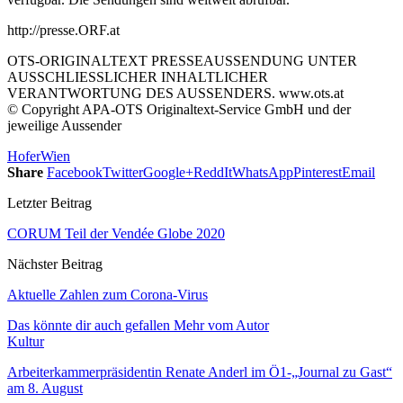
http://presse.ORF.at
OTS-ORIGINALTEXT PRESSEAUSSENDUNG UNTER
AUSSCHLIESSLICHER INHALTLICHER
VERANTWORTUNG DES AUSSENDERS. www.ots.at
© Copyright APA-OTS Originaltext-Service GmbH und der
jeweilige Aussender
Hofer
Wien
Share
Facebook
Twitter
Google+
ReddIt
WhatsApp
Pinterest
Email
Letzter Beitrag
CORUM Teil der Vendée Globe 2020
Nächster Beitrag
Aktuelle Zahlen zum Corona-Virus
Das könnte dir auch gefallen
Mehr vom Autor
Kultur
Arbeiterkammerpräsidentin Renate Anderl im Ö1-„Journal zu Gast“
am 8. August