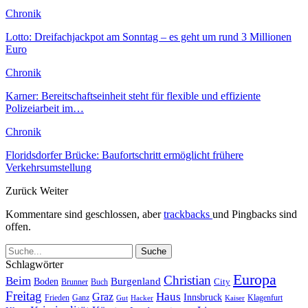
Chronik
Lotto: Dreifachjackpot am Sonntag – es geht um rund 3 Millionen
Euro
Chronik
Karner: Bereitschaftseinheit steht für flexible und effiziente
Polizeiarbeit im…
Chronik
Floridsdorfer Brücke: Baufortschritt ermöglicht frühere
Verkehrsumstellung
Zurück
Weiter
Kommentare sind geschlossen, aber
trackbacks
und Pingbacks sind
offen.
Schlagwörter
Europa
Christian
Beim
Burgenland
Boden
Buch
City
Brunner
Freitag
Haus
Graz
Innsbruck
Frieden
Ganz
Klagenfurt
Gut
Hacker
Kaiser