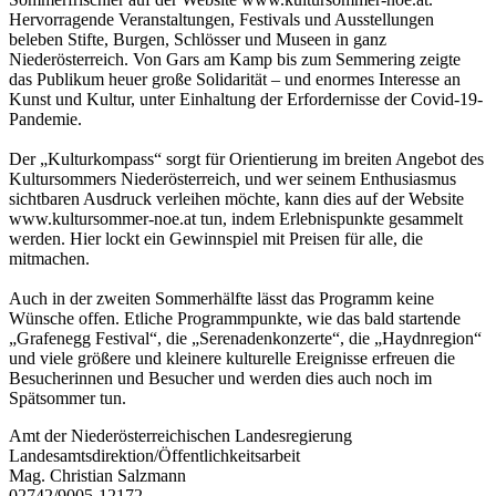
Hervorragende Veranstaltungen, Festivals und Ausstellungen
beleben Stifte, Burgen, Schlösser und Museen in ganz
Niederösterreich. Von Gars am Kamp bis zum Semmering zeigte
das Publikum heuer große Solidarität – und enormes Interesse an
Kunst und Kultur, unter Einhaltung der Erfordernisse der Covid-19-
Pandemie.
Der „Kulturkompass“ sorgt für Orientierung im breiten Angebot des
Kultursommers Niederösterreich, und wer seinem Enthusiasmus
sichtbaren Ausdruck verleihen möchte, kann dies auf der Website
www.kultursommer-noe.at tun, indem Erlebnispunkte gesammelt
werden. Hier lockt ein Gewinnspiel mit Preisen für alle, die
mitmachen.
Auch in der zweiten Sommerhälfte lässt das Programm keine
Wünsche offen. Etliche Programmpunkte, wie das bald startende
„Grafenegg Festival“, die „Serenadenkonzerte“, die „Haydnregion“
und viele größere und kleinere kulturelle Ereignisse erfreuen die
Besucherinnen und Besucher und werden dies auch noch im
Spätsommer tun.
Amt der Niederösterreichischen Landesregierung
Landesamtsdirektion/Öffentlichkeitsarbeit
Mag. Christian Salzmann
02742/9005-12172