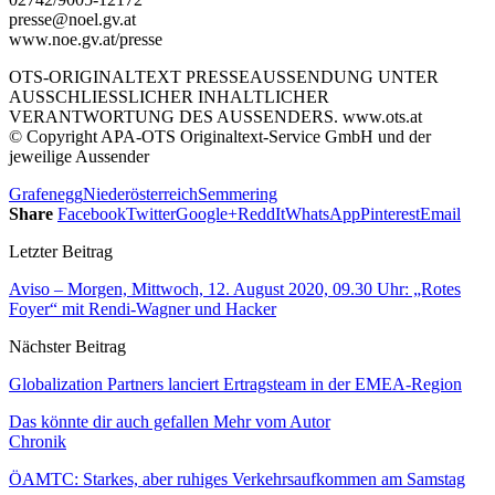
presse@noel.gv.at
www.noe.gv.at/presse
OTS-ORIGINALTEXT PRESSEAUSSENDUNG UNTER
AUSSCHLIESSLICHER INHALTLICHER
VERANTWORTUNG DES AUSSENDERS. www.ots.at
© Copyright APA-OTS Originaltext-Service GmbH und der
jeweilige Aussender
Grafenegg
Niederösterreich
Semmering
Share
Facebook
Twitter
Google+
ReddIt
WhatsApp
Pinterest
Email
Letzter Beitrag
Aviso – Morgen, Mittwoch, 12. August 2020, 09.30 Uhr: „Rotes
Foyer“ mit Rendi-Wagner und Hacker
Nächster Beitrag
Globalization Partners lanciert Ertragsteam in der EMEA-Region
Das könnte dir auch gefallen
Mehr vom Autor
Chronik
ÖAMTC: Starkes, aber ruhiges Verkehrsaufkommen am Samstag