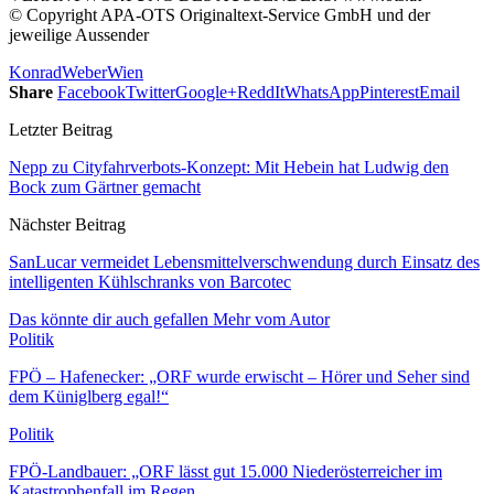
© Copyright APA-OTS Originaltext-Service GmbH und der
jeweilige Aussender
Konrad
Weber
Wien
Share
Facebook
Twitter
Google+
ReddIt
WhatsApp
Pinterest
Email
Letzter Beitrag
Nepp zu Cityfahrverbots-Konzept: Mit Hebein hat Ludwig den
Bock zum Gärtner gemacht
Nächster Beitrag
SanLucar vermeidet Lebensmittelverschwendung durch Einsatz des
intelligenten Kühlschranks von Barcotec
Das könnte dir auch gefallen
Mehr vom Autor
Politik
FPÖ – Hafenecker: „ORF wurde erwischt – Hörer und Seher sind
dem Küniglberg egal!“
Politik
FPÖ-Landbauer: „ORF lässt gut 15.000 Niederösterreicher im
Katastrophenfall im Regen…