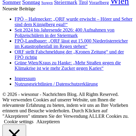
Wien
Sommer
Sonntag
Steiermark
Tirol
Vorarlberg
Sorgen
Neueste Beiträge
FPÖ – Hafenecker: „ORF wurde erwischt – Hörer und Seher
sind dem Küniglberg egal!“
Seit 2024 bis Jahresende 2026: 400 Aufnahmen von
Polizeischülern in der Steiermark
FPÖ-Landbauer: „ORF lässt gut 15.000 Niederösterreicher
im Katastrophenfall im Regen stehen“
ORF stellt Falschmeldung der „Kronen Zeitung“ und der
FPÖ richtig
Grüne Wien/Kraus zu Hanke: „Mehr Straßen gegen die
Klimakrise ist wie mehr Zucker gegen Karies“
Impressum
Nutzungsrichtlinien / Datenschutzerklärung
© 2026 - wiesonur - Nachrichten Blog. All Rights Reserved.
Wir verwenden Cookies auf unserer Website, um Ihnen die
relevanteste Erfahrung zu bieten, indem wir uns an Ihre Vorlieben
erinnern und Besuche wiederholen. Durch Klicken auf
"Akzeptieren" stimmen Sie der Verwendung ALLER Cookies zu.
Cookie settings
Akzeptieren