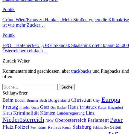
Politik
Grüne Wien/Kraus zu Hanke: „Mehr Straßen gegen die Klimakrise
ist wie mehr Zucker…
Politik
FPÖ – Hafenecker: „ORF-Skandal: Staatsfunk dreht knapp 65.000
Österreichern einfach…
Zurück
Weiter
Kommentare sind geschlossen, aber
trackbacks
und Pingbacks sind
offen.
Schlagwörter
Europa
Christian
Beim
Burgenland
Boden
Buch
City
Brunner
Freitag
Haus
Graz
Innsbruck
Frieden
Ganz
Klagenfurt
Gut
Hacker
Kaiser
Kriminalität
Kärnten
Linz
Klaus
Landesregierung
Niederösterreich
Peter
Oberösterreich
Parlament
NRW
Platz
Polizei
Salzburg
Seiten
Rathaus
Rauch
Post
Rainer
Schloss
See