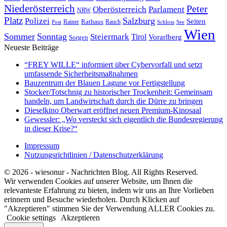
Niederösterreich
Peter
Oberösterreich
Parlament
NRW
Platz
Polizei
Salzburg
Seiten
Rathaus
Rauch
Post
Rainer
Schloss
See
Wien
Sommer
Sonntag
Steiermark
Tirol
Vorarlberg
Sorgen
Neueste Beiträge
“FREY WILLE“ informiert über Cybervorfall und setzt
umfassende Sicherheitsmaßnahmen
Bauzentrum der Blauen Lagune vor Fertigstellung
Stocker/Totschnig zu historischer Trockenheit: Gemeinsam
handeln, um Landwirtschaft durch die Dürre zu bringen
Dieselkino Oberwart eröffnet neuen Premium-Kinosaal
Gewessler: „Wo versteckt sich eigentlich die Bundesregierung
in dieser Krise?“
Impressum
Nutzungsrichtlinien / Datenschutzerklärung
© 2026 - wiesonur - Nachrichten Blog. All Rights Reserved.
Wir verwenden Cookies auf unserer Website, um Ihnen die
relevanteste Erfahrung zu bieten, indem wir uns an Ihre Vorlieben
erinnern und Besuche wiederholen. Durch Klicken auf
"Akzeptieren" stimmen Sie der Verwendung ALLER Cookies zu.
Cookie settings
Akzeptieren