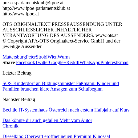
presse-parlamentsklub@fpoe.at
http://www.fpoe-parlamentsklub.at
http://www.fpoe.at
OTS-ORIGINALTEXT PRESSEAUSSENDUNG UNTER
AUSSCHLIESSLICHER INHALTLICHER
VERANTWORTUNG DES AUSSENDERS. www.ots.at
© Copyright APA-OTS Originaltext-Service GmbH und der
jeweilige Aussender
Mattersburg
Peter
Strobl
Wien
Wurm
Share
Facebook
Twitter
Google+
ReddIt
WhatsApp
Pinterest
Email
Letzter Beitrag
SOS-Kinderdorf an Bildungsminister Faßmann: Kinder und
Familien brauchen klare Ansagen zum Schulbeginn
Nächster Beitrag
Bechtle IT-Systemhaus Österreich nach erstem Halbjahr auf Kurs
Das könnte dir auch gefallen
Mehr vom Autor
Chronik
Dieselkino Oberwart eröffnet neuen Premium-Kinosaal