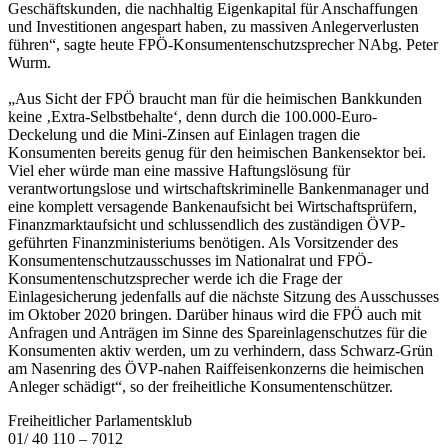
Geschäftskunden, die nachhaltig Eigenkapital für Anschaffungen
und Investitionen angespart haben, zu massiven Anlegerverlusten
führen“, sagte heute FPÖ-Konsumentenschutzsprecher NAbg. Peter
Wurm.
„Aus Sicht der FPÖ braucht man für die heimischen Bankkunden
keine ‚Extra-Selbstbehalte‘, denn durch die 100.000-Euro-
Deckelung und die Mini-Zinsen auf Einlagen tragen die
Konsumenten bereits genug für den heimischen Bankensektor bei.
Viel eher würde man eine massive Haftungslösung für
verantwortungslose und wirtschaftskriminelle Bankenmanager und
eine komplett versagende Bankenaufsicht bei Wirtschaftsprüfern,
Finanzmarktaufsicht und schlussendlich des zuständigen ÖVP-
geführten Finanzministeriums benötigen. Als Vorsitzender des
Konsumentenschutzausschusses im Nationalrat und FPÖ-
Konsumentenschutzsprecher werde ich die Frage der
Einlagesicherung jedenfalls auf die nächste Sitzung des Ausschusses
im Oktober 2020 bringen. Darüber hinaus wird die FPÖ auch mit
Anfragen und Anträgen im Sinne des Spareinlagenschutzes für die
Konsumenten aktiv werden, um zu verhindern, dass Schwarz-Grün
am Nasenring des ÖVP-nahen Raiffeisenkonzerns die heimischen
Anleger schädigt“, so der freiheitliche Konsumentenschützer.
Freiheitlicher Parlamentsklub
01/ 40 110 – 7012