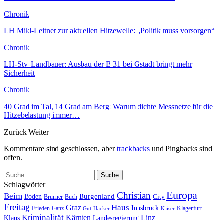
Chronik
LH Mikl-Leitner zur aktuellen Hitzewelle: „Politik muss vorsorgen“
Chronik
LH-Stv. Landbauer: Ausbau der B 31 bei Gstadt bringt mehr
Sicherheit
Chronik
40 Grad im Tal, 14 Grad am Berg: Warum dichte Messnetze für die
Hitzebelastung immer…
Zurück
Weiter
Kommentare sind geschlossen, aber
trackbacks
und Pingbacks sind
offen.
Schlagwörter
Europa
Christian
Beim
Burgenland
Boden
Buch
City
Brunner
Freitag
Haus
Graz
Innsbruck
Frieden
Ganz
Klagenfurt
Gut
Hacker
Kaiser
Kriminalität
Kärnten
Linz
Klaus
Landesregierung