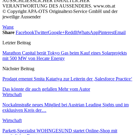
AUSSCHLIESSLICHER INHALTLICHER
VERANTWORTUNG DES AUSSENDERS. www.ots.at
© Copyright APA-OTS Originaltext-Service GmbH und der
jeweilige Aussender
Wang
Share
Facebook
Twitter
Google+
ReddIt
WhatsApp
Pinterest
Email
Letzter Beitrag
Marathon Capital berät Tokyo Gas beim Kauf eines Solarprojekts
mit 500 MW von Hecate Energy
Nächster Beitrag
Prodapt ernennt Smita Katariya zur Leiterin der ,Salesforce Practice‘
Das könnte dir auch gefallen
Mehr vom Autor
Wirtschaft
Nockalmstraße neues Mitglied bei Austrian Leading Sights und im
exklusiven Kreis der…
Wirtschaft
Parkett-Spezialist WOHNGESUND startet Online-Shop mit