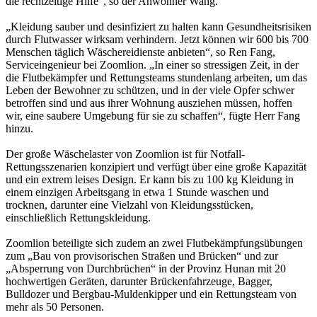
die rechtzeitige Hilfe“, so der Anwohner Wang.
„Kleidung sauber und desinfiziert zu halten kann Gesundheitsrisiken
durch Flutwasser wirksam verhindern. Jetzt können wir 600 bis 700
Menschen täglich Wäschereidienste anbieten“, so Ren Fang,
Serviceingenieur bei Zoomlion. „In einer so stressigen Zeit, in der
die Flutbekämpfer und Rettungsteams stundenlang arbeiten, um das
Leben der Bewohner zu schützen, und in der viele Opfer schwer
betroffen sind und aus ihrer Wohnung ausziehen müssen, hoffen
wir, eine saubere Umgebung für sie zu schaffen“, fügte Herr Fang
hinzu.
Der große Wäschelaster von Zoomlion ist für Notfall-
Rettungsszenarien konzipiert und verfügt über eine große Kapazität
und ein extrem leises Design. Er kann bis zu 100 kg Kleidung in
einem einzigen Arbeitsgang in etwa 1 Stunde waschen und
trocknen, darunter eine Vielzahl von Kleidungsstücken,
einschließlich Rettungskleidung.
Zoomlion beteiligte sich zudem an zwei Flutbekämpfungsübungen
zum „Bau von provisorischen Straßen und Brücken“ und zur
„Absperrung von Durchbrüchen“ in der Provinz Hunan mit 20
hochwertigen Geräten, darunter Brückenfahrzeuge, Bagger,
Bulldozer und Bergbau-Muldenkipper und ein Rettungsteam von
mehr als 50 Personen.