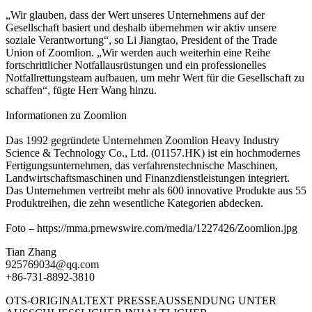
„Wir glauben, dass der Wert unseres Unternehmens auf der
Gesellschaft basiert und deshalb übernehmen wir aktiv unsere
soziale Verantwortung“, so Li Jiangtao, President of the Trade
Union of Zoomlion. „Wir werden auch weiterhin eine Reihe
fortschrittlicher Notfallausrüstungen und ein professionelles
Notfallrettungsteam aufbauen, um mehr Wert für die Gesellschaft zu
schaffen“, fügte Herr Wang hinzu.
Informationen zu Zoomlion
Das 1992 gegründete Unternehmen Zoomlion Heavy Industry
Science & Technology Co., Ltd. (01157.HK) ist ein hochmodernes
Fertigungsunternehmen, das verfahrenstechnische Maschinen,
Landwirtschaftsmaschinen und Finanzdienstleistungen integriert.
Das Unternehmen vertreibt mehr als 600 innovative Produkte aus 55
Produktreihen, die zehn wesentliche Kategorien abdecken.
Foto – https://mma.prnewswire.com/media/1227426/Zoomlion.jpg
Tian Zhang
925769034@qq.com
+86-731-8892-3810
OTS-ORIGINALTEXT PRESSEAUSSENDUNG UNTER