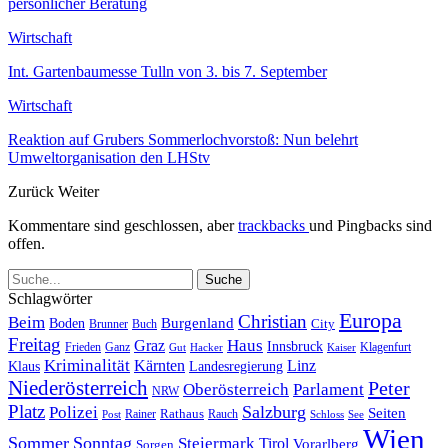
persönlicher Beratung
Wirtschaft
Int. Gartenbaumesse Tulln von 3. bis 7. September
Wirtschaft
Reaktion auf Grubers Sommerlochvorstoß: Nun belehrt
Umweltorganisation den LHStv
Zurück
Weiter
Kommentare sind geschlossen, aber
trackbacks
und Pingbacks sind
offen.
Schlagwörter
Europa
Christian
Beim
Burgenland
Boden
Buch
City
Brunner
Freitag
Haus
Graz
Innsbruck
Frieden
Ganz
Klagenfurt
Gut
Hacker
Kaiser
Kriminalität
Kärnten
Linz
Klaus
Landesregierung
Niederösterreich
Peter
Oberösterreich
Parlament
NRW
Platz
Polizei
Salzburg
Seiten
Rathaus
Rauch
Post
Rainer
Schloss
See
Wien
Sommer
Sonntag
Steiermark
Tirol
Vorarlberg
Sorgen