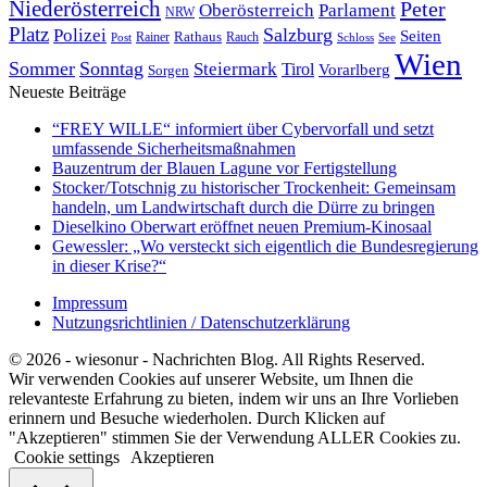
Niederösterreich
Peter
Oberösterreich
Parlament
NRW
Platz
Polizei
Salzburg
Seiten
Rathaus
Rauch
Post
Rainer
Schloss
See
Wien
Sommer
Sonntag
Steiermark
Tirol
Vorarlberg
Sorgen
Neueste Beiträge
“FREY WILLE“ informiert über Cybervorfall und setzt
umfassende Sicherheitsmaßnahmen
Bauzentrum der Blauen Lagune vor Fertigstellung
Stocker/Totschnig zu historischer Trockenheit: Gemeinsam
handeln, um Landwirtschaft durch die Dürre zu bringen
Dieselkino Oberwart eröffnet neuen Premium-Kinosaal
Gewessler: „Wo versteckt sich eigentlich die Bundesregierung
in dieser Krise?“
Impressum
Nutzungsrichtlinien / Datenschutzerklärung
© 2026 - wiesonur - Nachrichten Blog. All Rights Reserved.
Wir verwenden Cookies auf unserer Website, um Ihnen die
relevanteste Erfahrung zu bieten, indem wir uns an Ihre Vorlieben
erinnern und Besuche wiederholen. Durch Klicken auf
"Akzeptieren" stimmen Sie der Verwendung ALLER Cookies zu.
Cookie settings
Akzeptieren