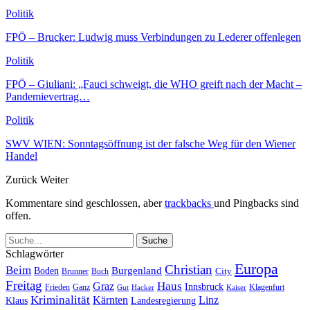
Politik
FPÖ – Brucker: Ludwig muss Verbindungen zu Lederer offenlegen
Politik
FPÖ – Giuliani: „Fauci schweigt, die WHO greift nach der Macht –
Pandemievertrag…
Politik
SWV WIEN: Sonntagsöffnung ist der falsche Weg für den Wiener
Handel
Zurück
Weiter
Kommentare sind geschlossen, aber
trackbacks
und Pingbacks sind
offen.
Schlagwörter
Europa
Christian
Beim
Burgenland
Boden
Buch
City
Brunner
Freitag
Haus
Graz
Innsbruck
Frieden
Ganz
Klagenfurt
Gut
Hacker
Kaiser
Kriminalität
Kärnten
Linz
Klaus
Landesregierung