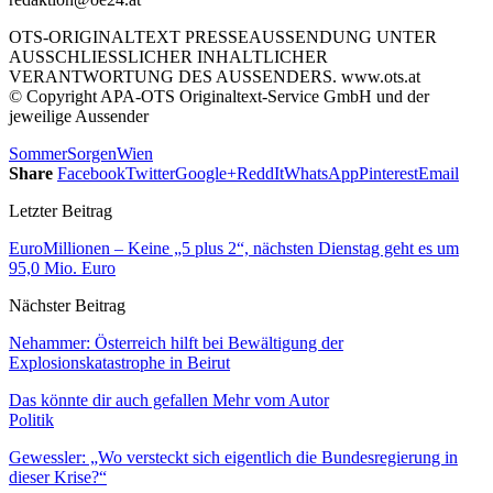
OTS-ORIGINALTEXT PRESSEAUSSENDUNG UNTER
AUSSCHLIESSLICHER INHALTLICHER
VERANTWORTUNG DES AUSSENDERS. www.ots.at
© Copyright APA-OTS Originaltext-Service GmbH und der
jeweilige Aussender
Sommer
Sorgen
Wien
Share
Facebook
Twitter
Google+
ReddIt
WhatsApp
Pinterest
Email
Letzter Beitrag
EuroMillionen – Keine „5 plus 2“, nächsten Dienstag geht es um
95,0 Mio. Euro
Nächster Beitrag
Nehammer: Österreich hilft bei Bewältigung der
Explosionskatastrophe in Beirut
Das könnte dir auch gefallen
Mehr vom Autor
Politik
Gewessler: „Wo versteckt sich eigentlich die Bundesregierung in
dieser Krise?“