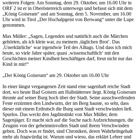
weiteren Folgen: Am Sonntag, dem 29. Oktober, um 16.00 Uhr in
ORF 2 ist er in Oberösterreich unterwegs und befasst sich mit dem
„König Goiseram“ und am Sonntag, dem 5. November, um 16.00
Uhr wird in Tirol „Der Hochalpgeist von Berwang“ unter die Lupe
genommen.
Max Müller: „Sagen, Legenden und natürlich auch die Märchen
gehörten, als ich klein war, zu meinem ‚täglichen Brot‘. Das
‚Unerklärliche‘ war irgendwie Teil des Alltags. Und dass ich mich
heute, so viele Jahre später, quasi ‚wissenschaftlich‘ mit den
Geschichten meiner Kindheit beschäftigen darf, freut nicht nur das
Kind in mir!“
„Der König Goiseram“ am 29. Oktober um 16.00 Uhr
In einer längst vergangenen Zeit stand eine sagenhaft reiche Stadt
dort, wo heute Bad Goisern am Hallstättersee liegt. König Goiseram
thronte auf seiner Burg hoch über der Stadt. Seine ausschweifenden
Feste erzürnten den Lindwurm, der im Berg hauste, so sehr, dass
dieser mit einem Erdrutsch die Burg samt Stadt verschwinden ließ.
Spurlos. Das weckt den Jagdinstinkt von Max Müller, dem
Sagenjäger. Er macht sich auf die Suche nach Aufzeichnungen, die
Zeugnis von der geheimnisvollen Stadt und ihrem Verschwinden
geben. Doch was er findet, sind Chroniken, deren Wahrheitsgehalt
mehr als fragwürdig ist. Warum und wieso, das erklärt Lehrer und