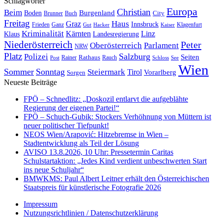
Schlagwörter
Europa
Christian
Beim
Burgenland
Boden
Buch
City
Brunner
Freitag
Haus
Graz
Innsbruck
Frieden
Ganz
Klagenfurt
Gut
Hacker
Kaiser
Kriminalität
Kärnten
Linz
Klaus
Landesregierung
Niederösterreich
Peter
Oberösterreich
Parlament
NRW
Platz
Polizei
Salzburg
Seiten
Rathaus
Rauch
Post
Rainer
Schloss
See
Wien
Sommer
Sonntag
Steiermark
Tirol
Vorarlberg
Sorgen
Neueste Beiträge
FPÖ – Schnedlitz: „Doskozil entlarvt die aufgeblähte
Regierung der eigenen Partei!“
FPÖ – Schuch-Gubik: Stockers Verhöhnung von Müttern ist
neuer politischer Tiefpunkt!
NEOS Wien/Arapović: Hitzebremse in Wien –
Stadtentwicklung als Teil der Lösung
AVISO 13.8.2026, 10 Uhr: Pressetermin Caritas
Schulstartaktion: „Jedes Kind verdient unbeschwerten Start
ins neue Schuljahr“
BMWKMS: Paul Albert Leitner erhält den Österreichischen
Staatspreis für künstlerische Fotografie 2026
Impressum
Nutzungsrichtlinien / Datenschutzerklärung