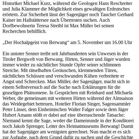
Historiker Michael Kurz, während die Geologen Hans Reschreiter
und Julia Klammer die Möglichkeit eines gewaltigen Erdrutsches
erörtern. Zur Sicherheit lässt der Sagenjäger noch Taucher Gerhard
Kaiser im Hallstättersee nach Überresten suchen. Auch
Dorfbewohnerin Teresa Streibl ist Max Müller bei seinen
Recherchen behilflich.
„Der Hochalpgeist von Berwang“ am 5. November um 16.00 Uhr
Ein untoter Senner treibt seit Jahrhunderten sein Unwesen in der
Tiroler Bergwelt von Berwang. Hirten, Senner und Jäger wurden
immer wieder zu nächtlicher Stunde Opfer seiner schlimmen
Streiche. Mit rätselhaften Geräuschen, klemmenden Türen,
nächtlichen Schüssen und verschwunden Kühen verbreitete er
Angst und Schrecken. Max Müller, der Sagenjäger, macht sich in
einem Selbstversuch auf die Suche nach Erklärungen für die
gruseligen Phänomene. In Gesprächen mit Reinhard und Michaela
Weber, die gemeinsam mit weiteren Hirten während der Almsaison
das Weidegebiet betreuen, Hotelier Florian Singer, Sagensammler
Peter Linser, dem Einheimischen Walter Falger sowie dem Jäger
Hubert Amann stößt er dabei auf eine überraschende Tatsache:
Niemand kennt die Sage, weder die Damenrunde in der Konditorei
noch Jakob Sprenger, Leiter des Heimatmuseums Berwang! Damit
hat der Sagenjäger am wenigsten gerechnet. Nun macht er es sich
zur Aufgabe, nach dem Grund dafür zu suchen und die Geschichte