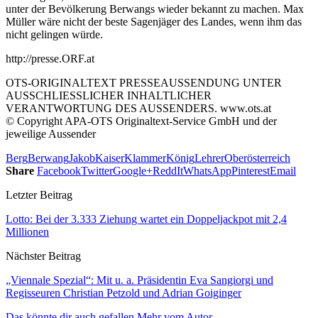
unter der Bevölkerung Berwangs wieder bekannt zu machen. Max
Müller wäre nicht der beste Sagenjäger des Landes, wenn ihm das
nicht gelingen würde.
http://presse.ORF.at
OTS-ORIGINALTEXT PRESSEAUSSENDUNG UNTER
AUSSCHLIESSLICHER INHALTLICHER
VERANTWORTUNG DES AUSSENDERS. www.ots.at
© Copyright APA-OTS Originaltext-Service GmbH und der
jeweilige Aussender
Berg
Berwang
Jakob
Kaiser
Klammer
König
Lehrer
Oberösterreich
Share
Facebook
Twitter
Google+
ReddIt
WhatsApp
Pinterest
Email
Letzter Beitrag
Lotto: Bei der 3.333 Ziehung wartet ein Doppeljackpot mit 2,4
Millionen
Nächster Beitrag
„Viennale Spezial“: Mit u. a. Präsidentin Eva Sangiorgi und
Regisseuren Christian Petzold und Adrian Goiginger
Das könnte dir auch gefallen
Mehr vom Autor