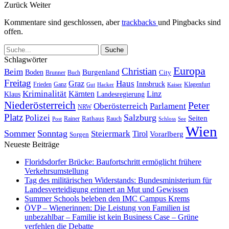
Zurück
Weiter
Kommentare sind geschlossen, aber
trackbacks
und Pingbacks sind
offen.
Schlagwörter
Europa
Christian
Beim
Burgenland
Boden
Buch
City
Brunner
Freitag
Haus
Graz
Innsbruck
Frieden
Ganz
Klagenfurt
Gut
Hacker
Kaiser
Kriminalität
Kärnten
Linz
Klaus
Landesregierung
Niederösterreich
Peter
Oberösterreich
Parlament
NRW
Platz
Polizei
Salzburg
Seiten
Rathaus
Rauch
Post
Rainer
Schloss
See
Wien
Sommer
Sonntag
Steiermark
Tirol
Vorarlberg
Sorgen
Neueste Beiträge
Floridsdorfer Brücke: Baufortschritt ermöglicht frühere
Verkehrsumstellung
Tag des militärischen Widerstands: Bundesministerium für
Landesverteidigung erinnert an Mut und Gewissen
Summer Schools beleben den IMC Campus Krems
ÖVP – Wienerinnen: Die Leistung von Familien ist
unbezahlbar – Familie ist kein Business Case – Grüne
verfehlen die Debatte