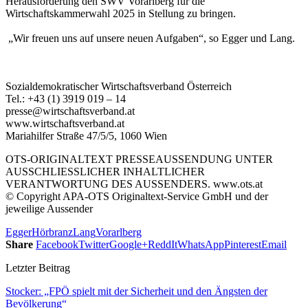
Herausforderung den SWV Vorarlberg für die
Wirtschaftskammerwahl 2025 in Stellung zu bringen.
„Wir freuen uns auf unsere neuen Aufgaben“, so Egger und Lang.
Sozialdemokratischer Wirtschaftsverband Österreich
Tel.: +43 (1) 3919 019 – 14
presse@wirtschaftsverband.at
www.wirtschaftsverband.at
Mariahilfer Straße 47/5/5, 1060 Wien
OTS-ORIGINALTEXT PRESSEAUSSENDUNG UNTER
AUSSCHLIESSLICHER INHALTLICHER
VERANTWORTUNG DES AUSSENDERS. www.ots.at
© Copyright APA-OTS Originaltext-Service GmbH und der
jeweilige Aussender
Egger
Hörbranz
Lang
Vorarlberg
Share
Facebook
Twitter
Google+
ReddIt
WhatsApp
Pinterest
Email
Letzter Beitrag
Stocker: „FPÖ spielt mit der Sicherheit und den Ängsten der
Bevölkerung“