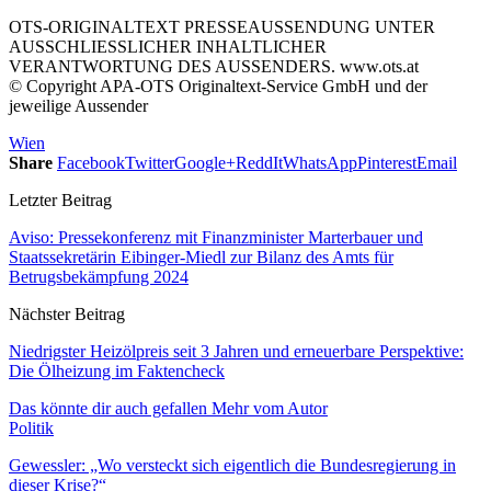
OTS-ORIGINALTEXT PRESSEAUSSENDUNG UNTER
AUSSCHLIESSLICHER INHALTLICHER
VERANTWORTUNG DES AUSSENDERS. www.ots.at
© Copyright APA-OTS Originaltext-Service GmbH und der
jeweilige Aussender
Wien
Share
Facebook
Twitter
Google+
ReddIt
WhatsApp
Pinterest
Email
Letzter Beitrag
Aviso: Pressekonferenz mit Finanzminister Marterbauer und
Staatssekretärin Eibinger-Miedl zur Bilanz des Amts für
Betrugsbekämpfung 2024
Nächster Beitrag
Niedrigster Heizölpreis seit 3 Jahren und erneuerbare Perspektive:
Die Ölheizung im Faktencheck
Das könnte dir auch gefallen
Mehr vom Autor
Politik
Gewessler: „Wo versteckt sich eigentlich die Bundesregierung in
dieser Krise?“