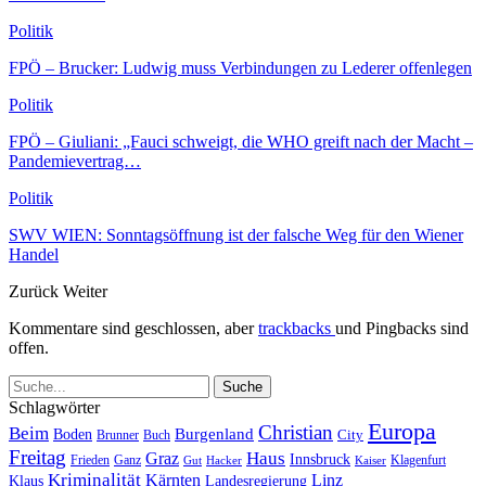
Politik
FPÖ – Brucker: Ludwig muss Verbindungen zu Lederer offenlegen
Politik
FPÖ – Giuliani: „Fauci schweigt, die WHO greift nach der Macht –
Pandemievertrag…
Politik
SWV WIEN: Sonntagsöffnung ist der falsche Weg für den Wiener
Handel
Zurück
Weiter
Kommentare sind geschlossen, aber
trackbacks
und Pingbacks sind
offen.
Schlagwörter
Europa
Christian
Beim
Burgenland
Boden
Buch
City
Brunner
Freitag
Haus
Graz
Innsbruck
Frieden
Ganz
Klagenfurt
Gut
Hacker
Kaiser
Kriminalität
Kärnten
Linz
Klaus
Landesregierung