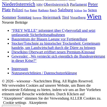
Niederösterreich
Peter
Oberösterreich
Parlament
NRW
Platz
Polizei
Salzburg
Seiten
Rathaus
Rauch
Post
Rainer
Schloss
See
Wien
Sommer
Sonntag
Steiermark
Tirol
Vorarlberg
Sorgen
Neueste Beiträge
“FREY WILLE“ informiert über Cybervorfall und setzt
umfassende Sicherheitsmaßnahmen
Bauzentrum der Blauen Lagune vor Fertigstellung
Stocker/Totschnig zu historischer Trockenheit: Gemeinsam
handeln, um Landwirtschaft durch die Dürre zu bringen
Dieselkino Oberwart eröffnet neuen Premium-Kinosaal
Gewessler: „Wo versteckt sich eigentlich die Bundesregierung
in dieser Krise?“
Impressum
Nutzungsrichtlinien / Datenschutzerklärung
© 2026 - wiesonur - Nachrichten Blog. All Rights Reserved.
Wir verwenden Cookies auf unserer Website, um Ihnen die
relevanteste Erfahrung zu bieten, indem wir uns an Ihre Vorlieben
erinnern und Besuche wiederholen. Durch Klicken auf
"Akzeptieren" stimmen Sie der Verwendung ALLER Cookies zu.
Cookie settings
Akzeptieren