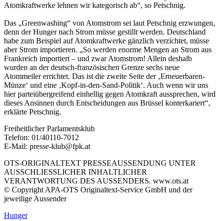
Atomkraftwerke lehnen wir kategorisch ab“, so Petschnig.
Das „Greenwashing“ von Atomstrom sei laut Petschnig erzwungen,
denn der Hunger nach Strom müsse gestillt werden. Deutschland
habe zum Beispiel auf Atomkraftwerke gänzlich verzichtet, müsse
aber Strom importieren. „So werden enorme Mengen an Strom aus
Frankreich importiert – und zwar Atomstrom! Allein deshalb
wurden an der deutsch-französischen Grenze sechs neue
Atommeiler errichtet. Das ist die zweite Seite der ‚Erneuerbaren-
Münze‘ und eine ‚Kopf-in-den-Sand-Politik‘. Auch wenn wir uns
hier parteiübergreifend einhellig gegen Atomkraft aussprechen, wird
dieses Ansinnen durch Entscheidungen aus Brüssel konterkariert“,
erklärte Petschnig.
Freiheitlicher Parlamentsklub
Telefon: 01/40110-7012
E-Mail: presse-klub@fpk.at
OTS-ORIGINALTEXT PRESSEAUSSENDUNG UNTER
AUSSCHLIESSLICHER INHALTLICHER
VERANTWORTUNG DES AUSSENDERS. www.ots.at
© Copyright APA-OTS Originaltext-Service GmbH und der
jeweilige Aussender
Hunger