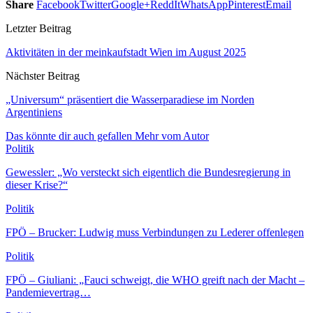
Share
Facebook
Twitter
Google+
ReddIt
WhatsApp
Pinterest
Email
Letzter Beitrag
Aktivitäten in der meinkaufstadt Wien im August 2025
Nächster Beitrag
„Universum“ präsentiert die Wasserparadiese im Norden
Argentiniens
Das könnte dir auch gefallen
Mehr vom Autor
Politik
Gewessler: „Wo versteckt sich eigentlich die Bundesregierung in
dieser Krise?“
Politik
FPÖ – Brucker: Ludwig muss Verbindungen zu Lederer offenlegen
Politik
FPÖ – Giuliani: „Fauci schweigt, die WHO greift nach der Macht –
Pandemievertrag…