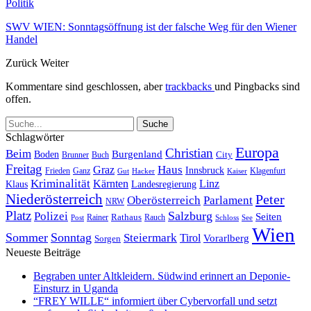
Politik
SWV WIEN: Sonntagsöffnung ist der falsche Weg für den Wiener
Handel
Zurück
Weiter
Kommentare sind geschlossen, aber
trackbacks
und Pingbacks sind
offen.
Schlagwörter
Europa
Christian
Beim
Burgenland
Boden
Buch
City
Brunner
Freitag
Haus
Graz
Innsbruck
Frieden
Ganz
Klagenfurt
Gut
Hacker
Kaiser
Kriminalität
Kärnten
Linz
Klaus
Landesregierung
Niederösterreich
Peter
Oberösterreich
Parlament
NRW
Platz
Polizei
Salzburg
Seiten
Rathaus
Rauch
Post
Rainer
Schloss
See
Wien
Sommer
Sonntag
Steiermark
Tirol
Vorarlberg
Sorgen
Neueste Beiträge
Begraben unter Altkleidern. Südwind erinnert an Deponie-
Einsturz in Uganda
“FREY WILLE“ informiert über Cybervorfall und setzt