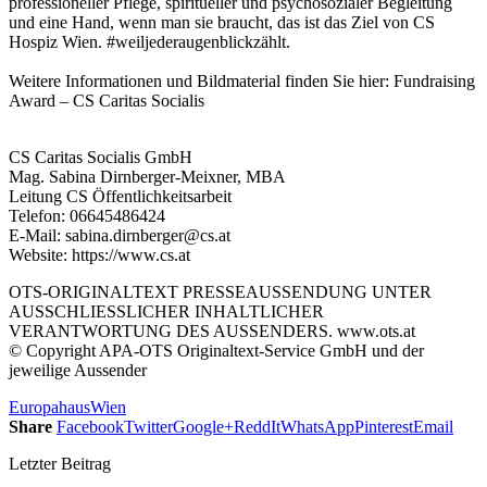
professioneller Pflege, spiritueller und psychosozialer Begleitung
und eine Hand, wenn man sie braucht, das ist das Ziel von CS
Hospiz Wien. #weiljederaugenblickzählt.
Weitere Informationen und Bildmaterial finden Sie hier: Fundraising
Award – CS Caritas Socialis
CS Caritas Socialis GmbH
Mag. Sabina Dirnberger-Meixner, MBA
Leitung CS Öffentlichkeitsarbeit
Telefon: 06645486424
E-Mail: sabina.dirnberger@cs.at
Website: https://www.cs.at
OTS-ORIGINALTEXT PRESSEAUSSENDUNG UNTER
AUSSCHLIESSLICHER INHALTLICHER
VERANTWORTUNG DES AUSSENDERS. www.ots.at
© Copyright APA-OTS Originaltext-Service GmbH und der
jeweilige Aussender
Europahaus
Wien
Share
Facebook
Twitter
Google+
ReddIt
WhatsApp
Pinterest
Email
Letzter Beitrag