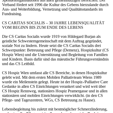
Spendenorganisationen aus allen gemeinnützigen Bereichen. Der
Verband fördert seit 1996 die Kultur des Gebens hierzulande durch
Aus- und Weiterbildung, Vernetzung und Qualitätsstandards im
Fundraising.
CS CARITAS SOCIALIS – 30 JAHRE LEBENSQUALITÄT
VOM BEGINN BIS ZUM ENDE DES LEBENS
Die CS Caritas Socialis wurde 1919 von Hildegard Burjan als
geistliche Schwesterngemeinschaft mit dem Auftrag gegründet,
soziale Not zu lindern. Heute setzt die CS Caritas Socialis drei
Schwerpunkte: Betreuung und Pflege (Demenz), Hospizkultur (CS
Hospiz Wien) und die Unterstützung und Begleitung von Familien
und Kindern. Basis dafür sind das mäeutische Führungsverständnis
und das CS Leitbild.
CS Hospiz Wien umfasst alle CS Bereiche, in denen Hospizkultur
gelebt wird. Mit dem ersten Mobilen Palliativteam Wiens 1989
wurde ein Meilenstein gelegt. Heute ist der Hospiz-/Palliative Care
Gedanke in allen CS Einrichtungen verankert und wird weit über
CS Hospiz Rennweg, stationäres Hospiz Pramergasse und in allen
stationären und mobilen Einrichtungen verwirklicht. (in den CS
Pflege- und Tageszentren, WGs, CS Betreuung zu Hause).
Lebensbegleitung bis zuletzt mit bestmöglicher Schmerzlinderung,