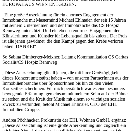
EUROPAHAUS WIEN ENTGEGEN.
„Eine große Auszeichnung für ein enormes Engagement der
Immobranche mit Mastermind Michael Ehlmaier, der seit 15 Jahren
mit seinem Unternehmen und der Immobranche das CS Hospiz
Rennweg unterstützt. Und ein ebenso enormes Engagement der
Künstlerinnen und Künstler für Lebensqualität bis zuletzt. Der Preis
ist alle jenen gewidmet, die den Kampf gegen den Krebs verloren
haben. DANKE!“
So Sabina Dirnberger-Meixner, Leitung Kommunikation CS Caritas
Socialis/CS Hospiz Rennweg
„Diese Auszeichnung gilt all jenen, die mit ihrer Großzügigkeit
dieses Konzert unterstützt haben – von unseren PartnerInnen aus der
Immobilienbranche über SponsorInnen bis hin zu den vielen
KonzertbesucherInnen. Für mich persönlich war es eine besonders
bewegende Erfahrung, gemeinsam mit meinem Sohn auf der Bühne
zu stehen und die Kraft der Musik mit einem so wichtigen sozialen
Zweck zu verbinden, betont Michael Ehlmaier, CEO der EHL
Immobilien Gruppe.
Andrea Pöchhacker, Prokuristin der EHL Wohnen GmbH, ergänzt:
„Diese Auszeichnung ist eine große Anerkennung und zugleich ein
wichtiges Signal, dass gesellschaftliches Engagement und soziale