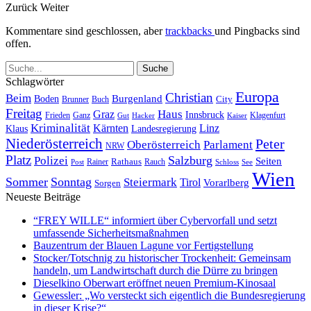
Zurück
Weiter
Kommentare sind geschlossen, aber
trackbacks
und Pingbacks sind
offen.
Schlagwörter
Europa
Christian
Beim
Burgenland
Boden
Buch
City
Brunner
Freitag
Haus
Graz
Innsbruck
Frieden
Ganz
Klagenfurt
Gut
Hacker
Kaiser
Kriminalität
Kärnten
Linz
Klaus
Landesregierung
Niederösterreich
Peter
Oberösterreich
Parlament
NRW
Platz
Polizei
Salzburg
Seiten
Rathaus
Rauch
Post
Rainer
Schloss
See
Wien
Sommer
Sonntag
Steiermark
Tirol
Vorarlberg
Sorgen
Neueste Beiträge
“FREY WILLE“ informiert über Cybervorfall und setzt
umfassende Sicherheitsmaßnahmen
Bauzentrum der Blauen Lagune vor Fertigstellung
Stocker/Totschnig zu historischer Trockenheit: Gemeinsam
handeln, um Landwirtschaft durch die Dürre zu bringen
Dieselkino Oberwart eröffnet neuen Premium-Kinosaal
Gewessler: „Wo versteckt sich eigentlich die Bundesregierung
in dieser Krise?“