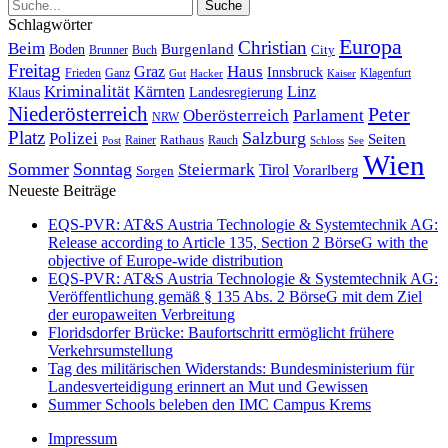
Schlagwörter
Europa
Christian
Beim
Burgenland
Boden
Buch
City
Brunner
Freitag
Haus
Graz
Innsbruck
Frieden
Ganz
Klagenfurt
Gut
Hacker
Kaiser
Kriminalität
Kärnten
Linz
Klaus
Landesregierung
Niederösterreich
Peter
Oberösterreich
Parlament
NRW
Platz
Polizei
Salzburg
Seiten
Rathaus
Rauch
Post
Rainer
Schloss
See
Wien
Sommer
Sonntag
Steiermark
Tirol
Vorarlberg
Sorgen
Neueste Beiträge
EQS-PVR: AT&S Austria Technologie & Systemtechnik AG:
Release according to Article 135, Section 2 BörseG with the
objective of Europe-wide distribution
EQS-PVR: AT&S Austria Technologie & Systemtechnik AG:
Veröffentlichung gemäß § 135 Abs. 2 BörseG mit dem Ziel
der europaweiten Verbreitung
Floridsdorfer Brücke: Baufortschritt ermöglicht frühere
Verkehrsumstellung
Tag des militärischen Widerstands: Bundesministerium für
Landesverteidigung erinnert an Mut und Gewissen
Summer Schools beleben den IMC Campus Krems
Impressum