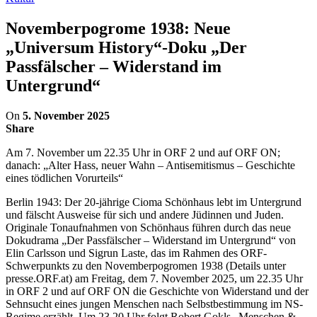
Novemberpogrome 1938: Neue
„Universum History“-Doku „Der
Passfälscher – Widerstand im
Untergrund“
On
5. November 2025
Share
Am 7. November um 22.35 Uhr in ORF 2 und auf ORF ON;
danach: „Alter Hass, neuer Wahn – Antisemitismus – Geschichte
eines tödlichen Vorurteils“
Berlin 1943: Der 20-jährige Cioma Schönhaus lebt im Untergrund
und fälscht Ausweise für sich und andere Jüdinnen und Juden.
Originale Tonaufnahmen von Schönhaus führen durch das neue
Dokudrama „Der Passfälscher – Widerstand im Untergrund“ von
Elin Carlsson und Sigrun Laste, das im Rahmen des ORF-
Schwerpunkts zu den Novemberpogromen 1938 (Details unter
presse.ORF.at) am Freitag, dem 7. November 2025, um 22.35 Uhr
in ORF 2 und auf ORF ON die Geschichte von Widerstand und der
Sehnsucht eines jungen Menschen nach Selbstbestimmung im NS-
Regime erzählt. Um 23.20 Uhr folgt Robert Gokls „Menschen &