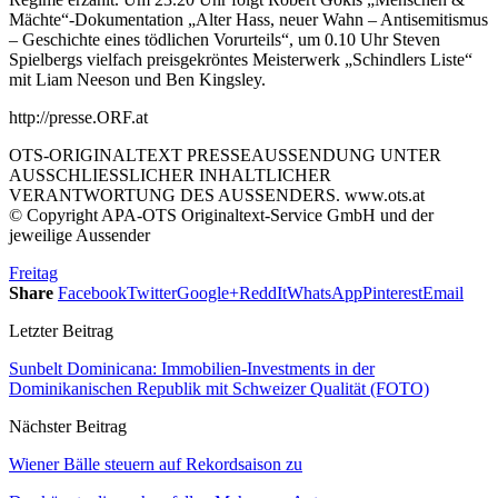
Mächte“-Dokumentation „Alter Hass, neuer Wahn – Antisemitismus
– Geschichte eines tödlichen Vorurteils“, um 0.10 Uhr Steven
Spielbergs vielfach preisgekröntes Meisterwerk „Schindlers Liste“
mit Liam Neeson und Ben Kingsley.
http://presse.ORF.at
OTS-ORIGINALTEXT PRESSEAUSSENDUNG UNTER
AUSSCHLIESSLICHER INHALTLICHER
VERANTWORTUNG DES AUSSENDERS. www.ots.at
© Copyright APA-OTS Originaltext-Service GmbH und der
jeweilige Aussender
Freitag
Share
Facebook
Twitter
Google+
ReddIt
WhatsApp
Pinterest
Email
Letzter Beitrag
Sunbelt Dominicana: Immobilien-Investments in der
Dominikanischen Republik mit Schweizer Qualität (FOTO)
Nächster Beitrag
Wiener Bälle steuern auf Rekordsaison zu