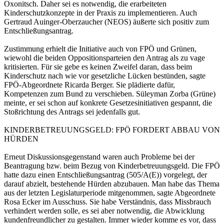
Oxonitsch. Daher sei es notwendig, die erarbeiteten
Kinderschutzkonzepte in der Praxis zu implementieren. Auch
Gertraud Auinger-Oberzaucher (NEOS) äußerte sich positiv zum
Entschließungsantrag.
Zustimmung erhielt die Initiative auch von FPÖ und Grünen,
wiewohl die beiden Oppositionsparteien den Antrag als zu vage
kritisierten. Für sie gebe es keinen Zweifel daran, dass beim
Kinderschutz nach wie vor gesetzliche Lücken bestünden, sagte
FPÖ-Abgeordnete Ricarda Berger. Sie plädierte dafür,
Kompetenzen zum Bund zu verschieben. Süleyman Zorba (Grüne)
meinte, er sei schon auf konkrete Gesetzesinitiativen gespannt, die
Stoßrichtung des Antrags sei jedenfalls gut.
KINDERBETREUUNGSGELD: FPÖ FORDERT ABBAU VON
HÜRDEN
Erneut Diskussionsgegenstand waren auch Probleme bei der
Beantragung bzw. beim Bezug von Kinderbetreuungsgeld. Die FPÖ
hatte dazu einen Entschließungsantrag (505/A(E)) vorgelegt, der
darauf abzielt, bestehende Hürden abzubauen. Man habe das Thema
aus der letzten Legislaturperiode mitgenommen, sagte Abgeordnete
Rosa Ecker im Ausschuss. Sie habe Verständnis, dass Missbrauch
verhindert werden solle, es sei aber notwendig, die Abwicklung
kundenfreundlicher zu gestalten. Immer wieder komme es vor, dass