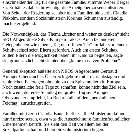
einschneidender Tag für die gesamte Familie, stimmte Weber Berger
zu. Er hält es daher für wichtig, die Arbeitgeber zu sensibilisieren.
Von Seiten der Regierung sei aber nicht Familienministerin Claudia
Plakolm, sondern Sozialministerin Korinna Schumann zuständig,
machte er geltend.
Die Notwendigkeit, das Thema „breiter und weiter zu denken“ sieht
SPÖ-Abgeordnete Silvia Kumpan-Takacs. Auch bei anderen
Gelegenheiten wie einem „Tag der offenen Tür“ im Jahr vor einem
Schulwechsel seien Eltern gefordert. Auch am ersten Schultag
sollten Eltern die Möglichkeit haben, ihr Kind zu begleiten, sagte
sie, grundsätzlich sieht sie hier aber „keine massiven Probleme“.
Generell skeptisch äußerte sich NEOS-Abgeordnete Gertraud
Auinger-Oberzaucher. Österreich gehöre mit 25 Urlaubstagen und
zahlreichen Feiertagen ohnehin zu den Spitzenreitern in Europa.
Noch zusätzliche freie Tage zu schaffen, könne nicht das Ziel sein,
auch wenn der erste Schultag ein großer Tag sei. Auinger-
Oberzaucher empfiehlt, im Bedarfsfall auf den „persönlichen
Feiertag“ zurückzugreifen.
Familienministerin Claudia Bauer hielt fest, ihr Ministerium könne
nur Anreize setzen, etwa was die Auszeichnung familienfreundlicher
Unternehmen betrifft. Sie sieht den Ball vor allem bei der
Sozialpartnerschaft und beim Sozialministerium liegen.