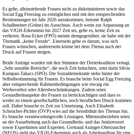
Es gelte, alleinstehende Frauen nicht zu diskriminieren sowie das
Social Egg Freezing zu ermöglichen und mit den entsprechenden
Bestimmungen im Jahr 2026 anzukommen, betonte Ralph
Schallmeiner (Grüne) im Ausschuss. Auch wenn zur Anpassung an
das VfGH-Erkenntnis bis 2027 Zeit sei, gelte es, keine Zeit zu
verlieren. Rosa Ecker (FPÖ) meinte demgegenüber, sie habe mit der
Thematik „keine Freude“. Einerseits gehe es darum, was sich
Frauen wünschen, andererseits könne bei dem Thema auch der
Druck auf Frauen steigen.
Beide Anträge wurden mit den Stimmen der Dreierkoalition vertagt.
„Sehr sensible Bereiche“, die noch Zeit bräuchten, ortet darin Silvia
Kumpan-Takacs (SPÖ). Die Sozialdemokratie stehe hinter der
Selbstbestimmung für Frauen. Es brauche beim Social Egg Freezing
aber entsprechende Rahmenbedingungen wie etwaig ein
Werbeverbot oder Altersbeschränkungen. Zudem seien
Gesundheitsaspekte der Frauen zu berücksichtigen und dass es
weder zu einem gesellschaftlichen, noch beruflichen Druck kommen
soll. Daher brauche es Zeit zur Umsetzung. Auch Elisabeth
Scheucher-Pichler (ÖVP) wies auf die Sensibilität des Themas hin.
Es brauche verantwortungsvolle Lösungen. Miteinzubeziehen seien
an der Ausarbeitung auch das Gesundheits- und das Justizressort
sowie Expertinnen und Experten. Gertraud Auinger-Oberzaucher
(NEOS) sieht das VfGH-Erkenntnis auch als Arbeitsauftrag für eine