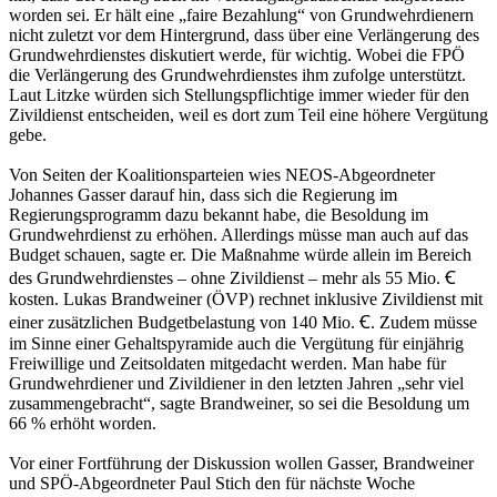
worden sei. Er hält eine „faire Bezahlung“ von Grundwehrdienern
nicht zuletzt vor dem Hintergrund, dass über eine Verlängerung des
Grundwehrdienstes diskutiert werde, für wichtig. Wobei die FPÖ
die Verlängerung des Grundwehrdienstes ihm zufolge unterstützt.
Laut Litzke würden sich Stellungspflichtige immer wieder für den
Zivildienst entscheiden, weil es dort zum Teil eine höhere Vergütung
gebe.
Von Seiten der Koalitionsparteien wies NEOS-Abgeordneter
Johannes Gasser darauf hin, dass sich die Regierung im
Regierungsprogramm dazu bekannt habe, die Besoldung im
Grundwehrdienst zu erhöhen. Allerdings müsse man auch auf das
Budget schauen, sagte er. Die Maßnahme würde allein im Bereich
des Grundwehrdienstes – ohne Zivildienst – mehr als 55 Mio. Ꞓ
kosten. Lukas Brandweiner (ÖVP) rechnet inklusive Zivildienst mit
einer zusätzlichen Budgetbelastung von 140 Mio. Ꞓ. Zudem müsse
im Sinne einer Gehaltspyramide auch die Vergütung für einjährig
Freiwillige und Zeitsoldaten mitgedacht werden. Man habe für
Grundwehrdiener und Zivildiener in den letzten Jahren „sehr viel
zusammengebracht“, sagte Brandweiner, so sei die Besoldung um
66 % erhöht worden.
Vor einer Fortführung der Diskussion wollen Gasser, Brandweiner
und SPÖ-Abgeordneter Paul Stich den für nächste Woche