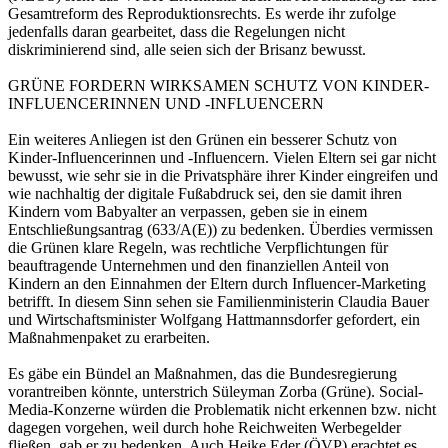
Gesamtreform des Reproduktionsrechts. Es werde ihr zufolge
jedenfalls daran gearbeitet, dass die Regelungen nicht
diskriminierend sind, alle seien sich der Brisanz bewusst.
GRÜNE FORDERN WIRKSAMEN SCHUTZ VON KINDER-
INFLUENCERINNEN UND -INFLUENCERN
Ein weiteres Anliegen ist den Grünen ein besserer Schutz von
Kinder-Influencerinnen und -Influencern. Vielen Eltern sei gar nicht
bewusst, wie sehr sie in die Privatsphäre ihrer Kinder eingreifen und
wie nachhaltig der digitale Fußabdruck sei, den sie damit ihren
Kindern vom Babyalter an verpassen, geben sie in einem
Entschließungsantrag (633/A(E)) zu bedenken. Überdies vermissen
die Grünen klare Regeln, was rechtliche Verpflichtungen für
beauftragende Unternehmen und den finanziellen Anteil von
Kindern an den Einnahmen der Eltern durch Influencer-Marketing
betrifft. In diesem Sinn sehen sie Familienministerin Claudia Bauer
und Wirtschaftsminister Wolfgang Hattmannsdorfer gefordert, ein
Maßnahmenpaket zu erarbeiten.
Es gäbe ein Bündel an Maßnahmen, das die Bundesregierung
vorantreiben könnte, unterstrich Süleyman Zorba (Grüne). Social-
Media-Konzerne würden die Problematik nicht erkennen bzw. nicht
dagegen vorgehen, weil durch hohe Reichweiten Werbegelder
fließen, gab er zu bedenken. Auch Heike Eder (ÖVP) erachtet es