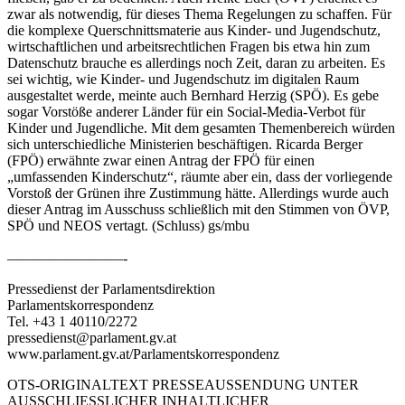
zwar als notwendig, für dieses Thema Regelungen zu schaffen. Für
die komplexe Querschnittsmaterie aus Kinder- und Jugendschutz,
wirtschaftlichen und arbeitsrechtlichen Fragen bis etwa hin zum
Datenschutz brauche es allerdings noch Zeit, daran zu arbeiten. Es
sei wichtig, wie Kinder- und Jugendschutz im digitalen Raum
ausgestaltet werde, meinte auch Bernhard Herzig (SPÖ). Es gebe
sogar Vorstöße anderer Länder für ein Social-Media-Verbot für
Kinder und Jugendliche. Mit dem gesamten Themenbereich würden
sich unterschiedliche Ministerien beschäftigen. Ricarda Berger
(FPÖ) erwähnte zwar einen Antrag der FPÖ für einen
„umfassenden Kinderschutz“, räumte aber ein, dass der vorliegende
Vorstoß der Grünen ihre Zustimmung hätte. Allerdings wurde auch
dieser Antrag im Ausschuss schließlich mit den Stimmen von ÖVP,
SPÖ und NEOS vertagt. (Schluss) gs/mbu
————————-
Pressedienst der Parlamentsdirektion
Parlamentskorrespondenz
Tel. +43 1 40110/2272
pressedienst@parlament.gv.at
www.parlament.gv.at/Parlamentskorrespondenz
OTS-ORIGINALTEXT PRESSEAUSSENDUNG UNTER
AUSSCHLIESSLICHER INHALTLICHER