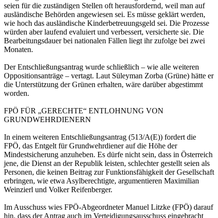
seien für die zuständigen Stellen oft herausfordernd, weil man auf
ausländische Behörden angewiesen sei. Es müsse geklärt werden,
wie hoch das ausländische Kinderbetreuungsgeld sei. Die Prozesse
würden aber laufend evaluiert und verbessert, versicherte sie. Die
Bearbeitungsdauer bei nationalen Fällen liegt ihr zufolge bei zwei
Monaten.
Der Entschließungsantrag wurde schließlich – wie alle weiteren
Oppositionsanträge – vertagt. Laut Süleyman Zorba (Grüne) hätte er
die Unterstützung der Grünen erhalten, wäre darüber abgestimmt
worden.
FPÖ FÜR „GERECHTE“ ENTLOHNUNG VON
GRUNDWEHRDIENERN
In einem weiteren Entschließungsantrag (513/A(E)) fordert die
FPÖ, das Entgelt für Grundwehrdiener auf die Höhe der
Mindestsicherung anzuheben. Es dürfe nicht sein, dass in Österreich
jene, die Dienst an der Republik leisten, schlechter gestellt seien als
Personen, die keinen Beitrag zur Funktionsfähigkeit der Gesellschaft
erbringen, wie etwa Asylberechtigte, argumentieren Maximilian
Weinzierl und Volker Reifenberger.
Im Ausschuss wies FPÖ-Abgeordneter Manuel Litzke (FPÖ) darauf
hin, dass der Antrag auch im Verteidigungsausschuss eingebracht