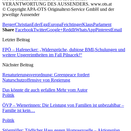
VERANTWORTUNG DES AUSSENDERS. www.ots.at
© Copyright APA-OTS Originaltext-Service GmbH und der
jeweilige Aussender
Berger
Christian
Eder
Egg
Europa
Feichtinger
Klaus
Parlament
Share
Facebook
Twitter
Google+
ReddIt
WhatsApp
Pinterest
Email
Letzter Beitrag
FPÖ – Hafenecker: „Widersprüche, dubiose BMI-Schulungen und
weitere Ungereimtheiten im Fall Pilnacek!“
Nächster Beitrag
Renaturierungsverordnung: Greenpeace fordert
Naturschutzoffensive von Regierung
Das könnte dir auch gefallen
Mehr vom Autor
Politik
ÖVP – Wienerinnen: Die Leistung von Familien ist unbezahlbar –
Familie ist kein…
Politik
Stögmüller: Tödlicher Hass gegen Homosexuelle – Aktionsplan