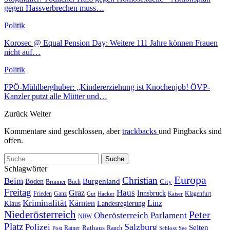
gegen Hassverbrechen muss…
Politik
Korosec @ Equal Pension Day: Weitere 111 Jahre können Frauen
nicht auf…
Politik
FPÖ-Mühlberghuber: „Kindererziehung ist Knochenjob! ÖVP-
Kanzler putzt alle Mütter und…
Zurück
Weiter
Kommentare sind geschlossen, aber
trackbacks
und Pingbacks sind
offen.
Schlagwörter
Europa
Christian
Beim
Burgenland
Boden
Buch
City
Brunner
Freitag
Haus
Graz
Innsbruck
Frieden
Ganz
Klagenfurt
Gut
Hacker
Kaiser
Kriminalität
Kärnten
Linz
Klaus
Landesregierung
Niederösterreich
Peter
Oberösterreich
Parlament
NRW
Platz
Polizei
Salzburg
Seiten
Rathaus
Rauch
Post
Rainer
Schloss
See