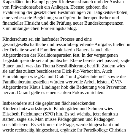
Kapazitäten im Kampf gegen Kindesmissbrauch und der Ausbau
von Präventionsarbeit ein Anliegen. Ebenso gehören die
Evaluierung der gesetzlichen Bestimmungen zu Tätigkeitsverboten,
eine verbesserte Begleitung von Opfern in therapeutischer und
finanzieller Hinsicht und die Prüfung neuer Bundeskompetenzen
zum umfangreichen Forderungskatalog.
Kinderschutz sei ein laufender Prozess und eine
gesamtgesellschaftliche und ressortübergreifende Aufgabe, hielten in
der Debatte sowohl Familienministerin Bauer als auch die
Abgeordneten der Koalitionsparteien fest. In der vergangenen
Legislaturperiode sei auf politischer Ebene bereits viel passiert, sagte
Bauer, auch was das Thema Sensibilisierung betrifft. Zudem wies
sie auf das zuletzt beschlossene Dick-Pic-Verbot hin. Auch
Einrichtungen wie „Rat auf Draht“ und „Safer Internet“ sowie die
Familienberatungsstellen würden wertvolle Arbeit leisten. ÖVP-
Abgeordneter Klaus Lindinger hob die Bedeutung von Prävention
hervor: Darauf gelte es einen starken Fokus zu richten.
Insbesondere auf die geplanten flächendeckenden
Kinderschutzworkshops in Kindergärten und Schulen wies
Elisabeth Feichtinger (SPÖ) hin. Es sei wichtig, jetzt damit zu
starten, sagte sie. Man müsse Pädagoginnen und Pädagogen
sensibilisieren. Es sei immer die Frage, werde hingeschaut und
werde rechtzeitig hingeschaut, ergänzte ihr Parteikollege Christian