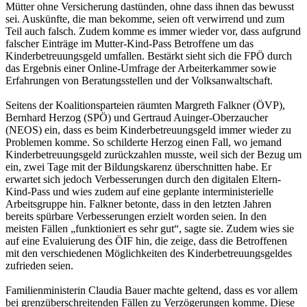
Mütter ohne Versicherung dastünden, ohne dass ihnen das bewusst
sei. Auskünfte, die man bekomme, seien oft verwirrend und zum
Teil auch falsch. Zudem komme es immer wieder vor, dass aufgrund
falscher Einträge im Mutter-Kind-Pass Betroffene um das
Kinderbetreuungsgeld umfallen. Bestärkt sieht sich die FPÖ durch
das Ergebnis einer Online-Umfrage der Arbeiterkammer sowie
Erfahrungen von Beratungsstellen und der Volksanwaltschaft.
Seitens der Koalitionsparteien räumten Margreth Falkner (ÖVP),
Bernhard Herzog (SPÖ) und Gertraud Auinger-Oberzaucher
(NEOS) ein, dass es beim Kinderbetreuungsgeld immer wieder zu
Problemen komme. So schilderte Herzog einen Fall, wo jemand
Kinderbetreuungsgeld zurückzahlen musste, weil sich der Bezug um
ein, zwei Tage mit der Bildungskarenz überschnitten habe. Er
erwartet sich jedoch Verbesserungen durch den digitalen Eltern-
Kind-Pass und wies zudem auf eine geplante interministerielle
Arbeitsgruppe hin. Falkner betonte, dass in den letzten Jahren
bereits spürbare Verbesserungen erzielt worden seien. In den
meisten Fällen „funktioniert es sehr gut“, sagte sie. Zudem wies sie
auf eine Evaluierung des ÖIF hin, die zeige, dass die Betroffenen
mit den verschiedenen Möglichkeiten des Kinderbetreuungsgeldes
zufrieden seien.
Familienministerin Claudia Bauer machte geltend, dass es vor allem
bei grenzüberschreitenden Fällen zu Verzögerungen komme. Diese