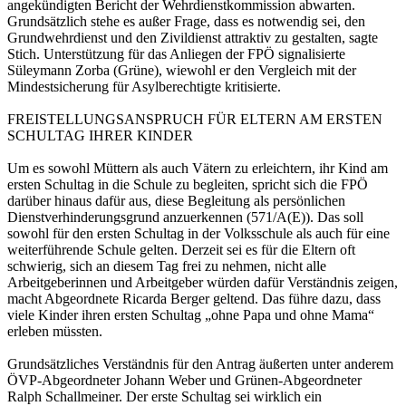
angekündigten Bericht der Wehrdienstkommission abwarten.
Grundsätzlich stehe es außer Frage, dass es notwendig sei, den
Grundwehrdienst und den Zivildienst attraktiv zu gestalten, sagte
Stich. Unterstützung für das Anliegen der FPÖ signalisierte
Süleymann Zorba (Grüne), wiewohl er den Vergleich mit der
Mindestsicherung für Asylberechtigte kritisierte.
FREISTELLUNGSANSPRUCH FÜR ELTERN AM ERSTEN
SCHULTAG IHRER KINDER
Um es sowohl Müttern als auch Vätern zu erleichtern, ihr Kind am
ersten Schultag in die Schule zu begleiten, spricht sich die FPÖ
darüber hinaus dafür aus, diese Begleitung als persönlichen
Dienstverhinderungsgrund anzuerkennen (571/A(E)). Das soll
sowohl für den ersten Schultag in der Volksschule als auch für eine
weiterführende Schule gelten. Derzeit sei es für die Eltern oft
schwierig, sich an diesem Tag frei zu nehmen, nicht alle
Arbeitgeberinnen und Arbeitgeber würden dafür Verständnis zeigen,
macht Abgeordnete Ricarda Berger geltend. Das führe dazu, dass
viele Kinder ihren ersten Schultag „ohne Papa und ohne Mama“
erleben müssten.
Grundsätzliches Verständnis für den Antrag äußerten unter anderem
ÖVP-Abgeordneter Johann Weber und Grünen-Abgeordneter
Ralph Schallmeiner. Der erste Schultag sei wirklich ein