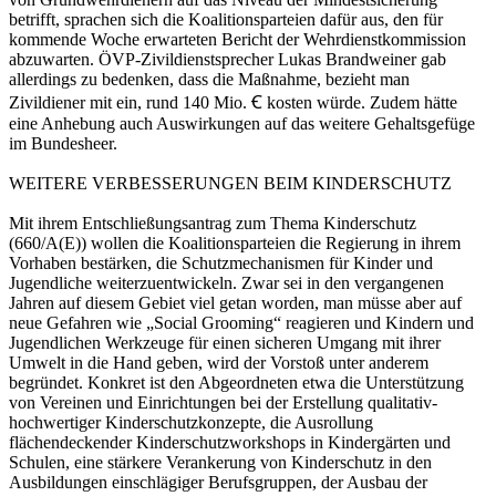
betrifft, sprachen sich die Koalitionsparteien dafür aus, den für
kommende Woche erwarteten Bericht der Wehrdienstkommission
abzuwarten. ÖVP-Zivildienstsprecher Lukas Brandweiner gab
allerdings zu bedenken, dass die Maßnahme, bezieht man
Zivildiener mit ein, rund 140 Mio. Ꞓ kosten würde. Zudem hätte
eine Anhebung auch Auswirkungen auf das weitere Gehaltsgefüge
im Bundesheer.
WEITERE VERBESSERUNGEN BEIM KINDERSCHUTZ
Mit ihrem Entschließungsantrag zum Thema Kinderschutz
(660/A(E)) wollen die Koalitionsparteien die Regierung in ihrem
Vorhaben bestärken, die Schutzmechanismen für Kinder und
Jugendliche weiterzuentwickeln. Zwar sei in den vergangenen
Jahren auf diesem Gebiet viel getan worden, man müsse aber auf
neue Gefahren wie „Social Grooming“ reagieren und Kindern und
Jugendlichen Werkzeuge für einen sicheren Umgang mit ihrer
Umwelt in die Hand geben, wird der Vorstoß unter anderem
begründet. Konkret ist den Abgeordneten etwa die Unterstützung
von Vereinen und Einrichtungen bei der Erstellung qualitativ-
hochwertiger Kinderschutzkonzepte, die Ausrollung
flächendeckender Kinderschutzworkshops in Kindergärten und
Schulen, eine stärkere Verankerung von Kinderschutz in den
Ausbildungen einschlägiger Berufsgruppen, der Ausbau der