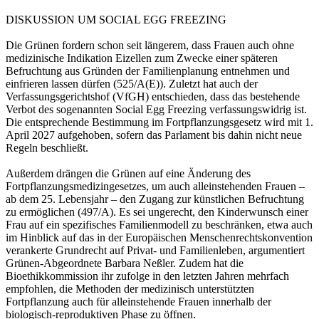
DISKUSSION UM SOCIAL EGG FREEZING
Die Grünen fordern schon seit längerem, dass Frauen auch ohne
medizinische Indikation Eizellen zum Zwecke einer späteren
Befruchtung aus Gründen der Familienplanung entnehmen und
einfrieren lassen dürfen (525/A(E)). Zuletzt hat auch der
Verfassungsgerichtshof (VfGH) entschieden, dass das bestehende
Verbot des sogenannten Social Egg Freezing verfassungswidrig ist.
Die entsprechende Bestimmung im Fortpflanzungsgesetz wird mit 1.
April 2027 aufgehoben, sofern das Parlament bis dahin nicht neue
Regeln beschließt.
Außerdem drängen die Grünen auf eine Änderung des
Fortpflanzungsmedizingesetzes, um auch alleinstehenden Frauen –
ab dem 25. Lebensjahr – den Zugang zur künstlichen Befruchtung
zu ermöglichen (497/A). Es sei ungerecht, den Kinderwunsch einer
Frau auf ein spezifisches Familienmodell zu beschränken, etwa auch
im Hinblick auf das in der Europäischen Menschenrechtskonvention
verankerte Grundrecht auf Privat- und Familienleben, argumentiert
Grünen-Abgeordnete Barbara Neßler. Zudem hat die
Bioethikkommission ihr zufolge in den letzten Jahren mehrfach
empfohlen, die Methoden der medizinisch unterstützten
Fortpflanzung auch für alleinstehende Frauen innerhalb der
biologisch-reproduktiven Phase zu öffnen.