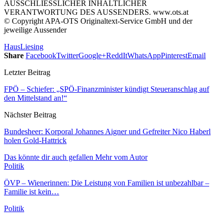
AUSSCHLIESSLICHER INHALTLICHER
VERANTWORTUNG DES AUSSENDERS. www.ots.at
© Copyright APA-OTS Originaltext-Service GmbH und der
jeweilige Aussender
Haus
Liesing
Share
Facebook
Twitter
Google+
ReddIt
WhatsApp
Pinterest
Email
Letzter Beitrag
FPÖ – Schiefer: „SPÖ-Finanzminister kündigt Steueranschlag auf
den Mittelstand an!“
Nächster Beitrag
Bundesheer: Korporal Johannes Aigner und Gefreiter Nico Haberl
holen Gold-Hattrick
Das könnte dir auch gefallen
Mehr vom Autor
Politik
ÖVP – Wienerinnen: Die Leistung von Familien ist unbezahlbar –
Familie ist kein…
Politik