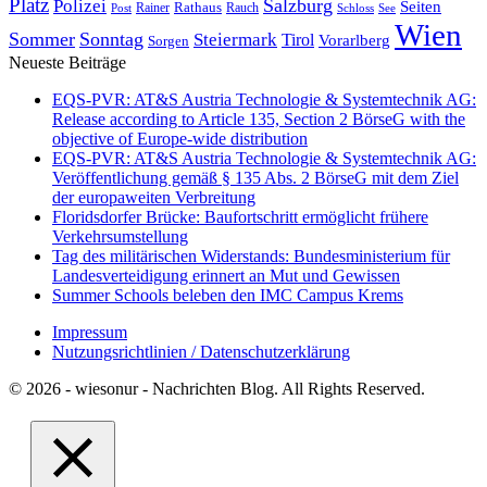
Platz
Polizei
Salzburg
Seiten
Rathaus
Rauch
Post
Rainer
Schloss
See
Wien
Sommer
Sonntag
Steiermark
Tirol
Vorarlberg
Sorgen
Neueste Beiträge
EQS-PVR: AT&S Austria Technologie & Systemtechnik AG:
Release according to Article 135, Section 2 BörseG with the
objective of Europe-wide distribution
EQS-PVR: AT&S Austria Technologie & Systemtechnik AG:
Veröffentlichung gemäß § 135 Abs. 2 BörseG mit dem Ziel
der europaweiten Verbreitung
Floridsdorfer Brücke: Baufortschritt ermöglicht frühere
Verkehrsumstellung
Tag des militärischen Widerstands: Bundesministerium für
Landesverteidigung erinnert an Mut und Gewissen
Summer Schools beleben den IMC Campus Krems
Impressum
Nutzungsrichtlinien / Datenschutzerklärung
© 2026 - wiesonur - Nachrichten Blog. All Rights Reserved.