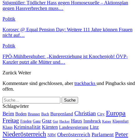
Stögmüller: Tödlicher Hass gegen Homosexuelle – Aktionsplan
gegen Hassverbrechen muss…
Politik
Korosec @ Equal Pension Day: Weitere 111 Jahre können Frauen
nicht auf…
Politik
FPÖ-Mühlberghuber: „Kindererziehung ist Knochenjob! ÖVP-
Kanzler putzt alle Mütter und…
Zurück
Weiter
Kommentare sind geschlossen, aber
trackbacks
und Pingbacks sind
offen.
Schlagwörter
Europa
Christian
Beim
Burgenland
Boden
Buch
City
Brunner
Freitag
Haus
Graz
Innsbruck
Frieden
Ganz
Klagenfurt
Gut
Hacker
Kaiser
Kriminalität
Kärnten
Linz
Klaus
Landesregierung
Niederösterreich
Peter
Oberösterreich
Parlament
NRW