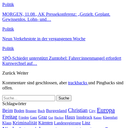
Politik
MORGEN, 11.08., AK Pressekonferenz: „Gezielt. Geplant.
Gewissenlos. Lohn- und…
Politik
Neun Verkehrstote in der vergangenen Woche
Politik
SPÖ-Schieder unterstützt Zumtobel: Fahrer:innenmangel erfordert
Kurswechsel auf…
Zurück
Weiter
Kommentare sind geschlossen, aber
trackbacks
und Pingbacks sind
offen.
Schlagwörter
Europa
Christian
Beim
Burgenland
Boden
Buch
City
Brunner
Freitag
Haus
Graz
Innsbruck
Frieden
Ganz
Klagenfurt
Gut
Hacker
Kaiser
Kriminalität
Kärnten
Linz
Klaus
Landesregierung