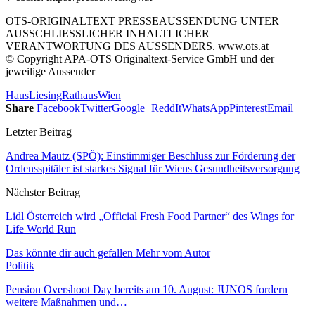
OTS-ORIGINALTEXT PRESSEAUSSENDUNG UNTER
AUSSCHLIESSLICHER INHALTLICHER
VERANTWORTUNG DES AUSSENDERS. www.ots.at
© Copyright APA-OTS Originaltext-Service GmbH und der
jeweilige Aussender
Haus
Liesing
Rathaus
Wien
Share
Facebook
Twitter
Google+
ReddIt
WhatsApp
Pinterest
Email
Letzter Beitrag
Andrea Mautz (SPÖ): Einstimmiger Beschluss zur Förderung der
Ordensspitäler ist starkes Signal für Wiens Gesundheitsversorgung
Nächster Beitrag
Lidl Österreich wird „Official Fresh Food Partner“ des Wings for
Life World Run
Das könnte dir auch gefallen
Mehr vom Autor
Politik
Pension Overshoot Day bereits am 10. August: JUNOS fordern
weitere Maßnahmen und…