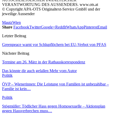
VERANTWORTUNG DES AUSSENDERS. www.ots.at
© Copyright APA-OTS Originaltext-Service GmbH und der
jeweilige Aussender
Mautz
Wien
Share
Facebook
Twitter
Google+
ReddIt
WhatsApp
Pinterest
Email
Letzter Beitrag
Greenpeace warnt vor Schlupflöchern bei EU-Verbot von PFAS
Nächster Beitrag
Termine am 26. März in der Rathauskorrespondenz
Das könnte dir auch gefallen
Mehr vom Autor
Politik
ÖVP – Wienerinnen: Die Leistung von Familien ist unbezahlbar –
Familie ist kein…
Politik
Stögmüller: Tödlicher Hass gegen Homosexuelle – Aktionsplan
gegen Hassverbrechen muss…