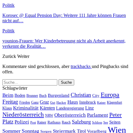
Politik
Korosec @ Equal Pension Day: Weitere 111 Jahre können Frauen
nicht auf…
Politik
younion-Frauen: Wer Kinderbetreuung nicht als Arbeit anerkennt,
verkennt die Realität…
Zurück
Weiter
Kommentare sind geschlossen, aber
trackbacks
und Pingbacks sind
offen.
Schlagwörter
Europa
Christian
Beim
Burgenland
Boden
Buch
City
Brunner
Freitag
Haus
Graz
Innsbruck
Frieden
Ganz
Klagenfurt
Gut
Hacker
Kaiser
Kriminalität
Kärnten
Linz
Klaus
Landesregierung
Niederösterreich
Peter
Oberösterreich
Parlament
NRW
Platz
Polizei
Salzburg
Seiten
Rathaus
Rauch
Post
Rainer
Schloss
See
Wien
Sommer
Sonntag
Steiermark
Tirol
Vorarlberg
Sorgen