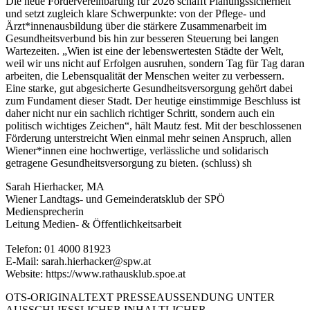
Die neue Fördervereinbarung für 2026 schafft Planungssicherheit
und setzt zugleich klare Schwerpunkte: von der Pflege- und
Ärzt*innenausbildung über die stärkere Zusammenarbeit im
Gesundheitsverbund bis hin zur besseren Steuerung bei langen
Wartezeiten. „Wien ist eine der lebenswertesten Städte der Welt,
weil wir uns nicht auf Erfolgen ausruhen, sondern Tag für Tag daran
arbeiten, die Lebensqualität der Menschen weiter zu verbessern.
Eine starke, gut abgesicherte Gesundheitsversorgung gehört dabei
zum Fundament dieser Stadt. Der heutige einstimmige Beschluss ist
daher nicht nur ein sachlich richtiger Schritt, sondern auch ein
politisch wichtiges Zeichen“, hält Mautz fest. Mit der beschlossenen
Förderung unterstreicht Wien einmal mehr seinen Anspruch, allen
Wiener*innen eine hochwertige, verlässliche und solidarisch
getragene Gesundheitsversorgung zu bieten. (schluss) sh
Sarah Hierhacker, MA
Wiener Landtags- und Gemeinderatsklub der SPÖ
Mediensprecherin
Leitung Medien- & Öffentlichkeitsarbeit
Telefon: 01 4000 81923
E-Mail: sarah.hierhacker@spw.at
Website: https://www.rathausklub.spoe.at
OTS-ORIGINALTEXT PRESSEAUSSENDUNG UNTER
AUSSCHLIESSLICHER INHALTLICHER