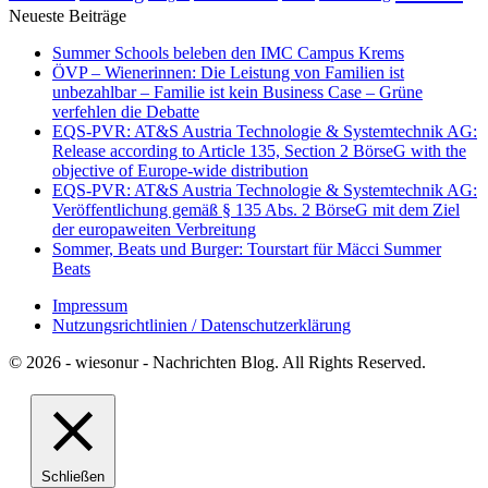
Neueste Beiträge
Summer Schools beleben den IMC Campus Krems
ÖVP – Wienerinnen: Die Leistung von Familien ist
unbezahlbar – Familie ist kein Business Case – Grüne
verfehlen die Debatte
EQS-PVR: AT&S Austria Technologie & Systemtechnik AG:
Release according to Article 135, Section 2 BörseG with the
objective of Europe-wide distribution
EQS-PVR: AT&S Austria Technologie & Systemtechnik AG:
Veröffentlichung gemäß § 135 Abs. 2 BörseG mit dem Ziel
der europaweiten Verbreitung
Sommer, Beats und Burger: Tourstart für Mäcci Summer
Beats
Impressum
Nutzungsrichtlinien / Datenschutzerklärung
© 2026 - wiesonur - Nachrichten Blog. All Rights Reserved.
Schließen