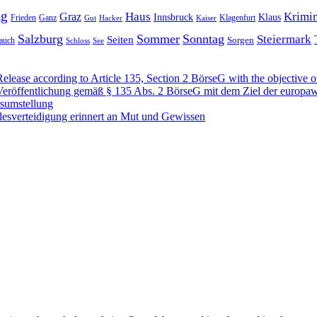
ag
Haus
Krimin
Graz
Innsbruck
Klaus
Frieden
Ganz
Klagenfurt
Gut
Hacker
Kaiser
Salzburg
Sommer
Sonntag
Steiermark
Seiten
Sorgen
auch
Schloss
See
se according to Article 135, Section 2 BörseG with the objective of
öffentlichung gemäß § 135 Abs. 2 BörseG mit dem Ziel der europawe
rsumstellung
desverteidigung erinnert an Mut und Gewissen