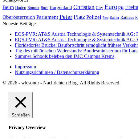
Europa
Christian
Freit
Beim
Burgenland
Boden
Buch
City
Brunner
Peter
Platz
Polizei
Oberösterreich
Parlament
Rathaus
R
Post
Rainer
Neueste Beiträge
EQS-PVR: AT&S Austria Technologie & Systemtechnik AG: Relea
EQS-PVR: AT&S Austria Technologie & Systemtechnik AG: Ver
Floridsdorfer Brücke: Baufortschritt ermöglicht frühere Verkeh
Tag des militärischen Widerstands: Bundesministerium für Lan
Summer Schools beleben den IMC Campus Krems
Impressum
Nutzungsrichtlinien / Datenschutzerklärung
© 2026 - wiesonur - Nachrichten Blog. All Rights Reserved.
Schließen
Privacy Overview