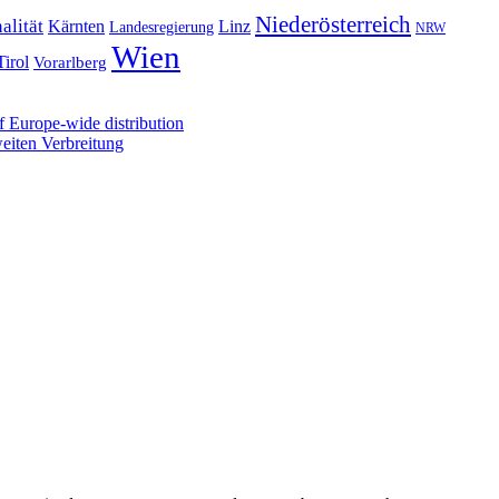
Niederösterreich
alität
Kärnten
Linz
Landesregierung
NRW
Wien
Tirol
Vorarlberg
 Europe-wide distribution
iten Verbreitung