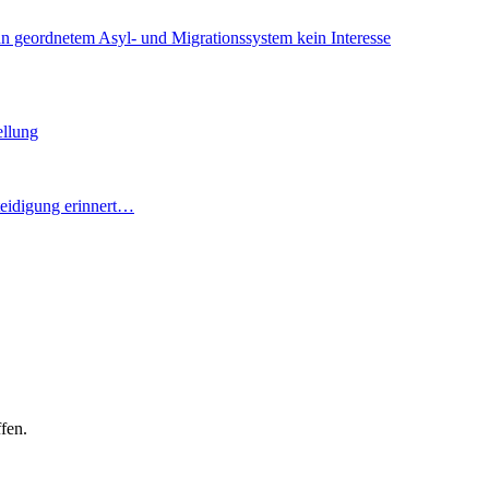
 an geordnetem Asyl- und Migrationssystem kein Interesse
ellung
teidigung erinnert…
fen.