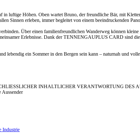
uftige Höhen. Oben wartet Bruno, der freundliche Bär, mit Kletterel
mit allen Sinnen erleben, immer begleitet von einem beeindrucken
rbinden. Über einen familienfreundlichen Wanderweg können kleine 
 und gemeinsamer Erlebnisse. Dank der TENNENGAUPLUS CARD sind
 lebendig ein Sommer in den Bergen sein kann – naturnah und voller
LIESSLICHER INHALTLICHER VERANTWORTUNG DES AUS
e Aussender
 Industrie