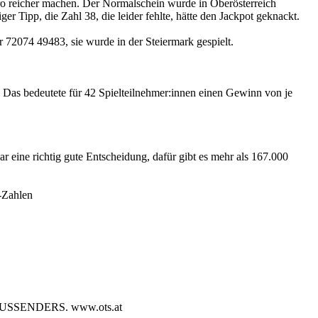
uro reicher machen. Der Normalschein wurde in Oberösterreich
er Tipp, die Zahl 38, die leider fehlte, hätte den Jackpot geknackt.
72074 49483, sie wurde in der Steiermark gespielt.
 Das bedeutete für 42 Spielteilnehmer:innen einen Gewinn von je
r eine richtig gute Entscheidung, dafür gibt es mehr als 167.000
o-Zahlen
SENDERS. www.ots.at