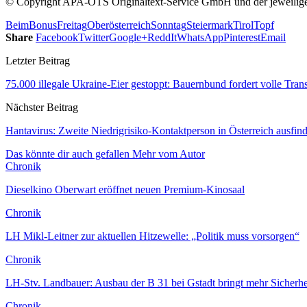
© Copyright APA-OTS Originaltext-Service GmbH und der jeweilig
Beim
Bonus
Freitag
Oberösterreich
Sonntag
Steiermark
Tirol
Topf
Share
Facebook
Twitter
Google+
ReddIt
WhatsApp
Pinterest
Email
Letzter Beitrag
75.000 illegale Ukraine-Eier gestoppt: Bauernbund fordert volle Tra
Nächster Beitrag
Hantavirus: Zweite Niedrigrisiko-Kontaktperson in Österreich ausfin
Das könnte dir auch gefallen
Mehr vom Autor
Chronik
Dieselkino Oberwart eröffnet neuen Premium-Kinosaal
Chronik
LH Mikl-Leitner zur aktuellen Hitzewelle: „Politik muss vorsorgen“
Chronik
LH-Stv. Landbauer: Ausbau der B 31 bei Gstadt bringt mehr Sicherhe
Chronik