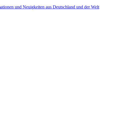
mationen und Neuigkeiten aus Deutschland und der Welt