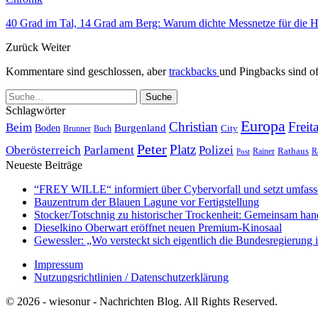
40 Grad im Tal, 14 Grad am Berg: Warum dichte Messnetze für die 
Zurück
Weiter
Kommentare sind geschlossen, aber
trackbacks
und Pingbacks sind of
Schlagwörter
Europa
Christian
Freit
Beim
Burgenland
Boden
Buch
City
Brunner
Peter
Platz
Polizei
Oberösterreich
Parlament
Rathaus
R
Post
Rainer
Neueste Beiträge
“FREY WILLE“ informiert über Cybervorfall und setzt umfas
Bauzentrum der Blauen Lagune vor Fertigstellung
Stocker/Totschnig zu historischer Trockenheit: Gemeinsam han
Dieselkino Oberwart eröffnet neuen Premium-Kinosaal
Gewessler: „Wo versteckt sich eigentlich die Bundesregierung i
Impressum
Nutzungsrichtlinien / Datenschutzerklärung
© 2026 - wiesonur - Nachrichten Blog. All Rights Reserved.