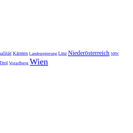
Niederösterreich
alität
Kärnten
Linz
Landesregierung
NRW
Wien
Tirol
Vorarlberg