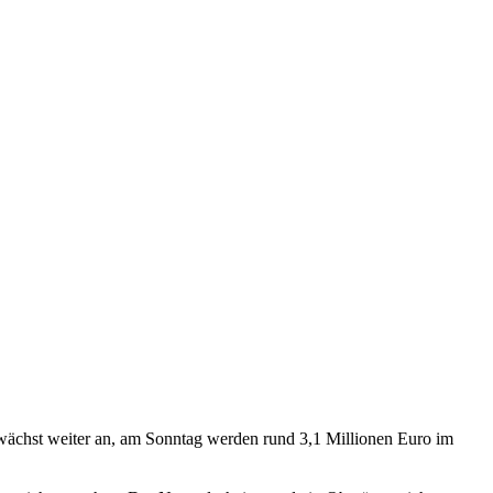
wächst weiter an, am Sonntag werden rund 3,1 Millionen Euro im