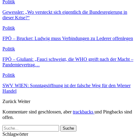
Politik
Gewessler: „Wo versteckt sich eigentlich die Bundesregierung in
dieser Krise?“
Politik
FPÖ – Brucker: Ludwig muss Verbindungen zu Lederer offenlegen
Politik
FPÖ – Giuliani: „Fauci schweigt, die WHO greift nach der Macht –
Pandemievertrag…
Politik
SWV WIEN: Sonntagsöffnung ist der falsche Weg für den Wiener
Handel
Zurück
Weiter
Kommentare sind geschlossen, aber
trackbacks
und Pingbacks sind
offen.
Schlagwörter