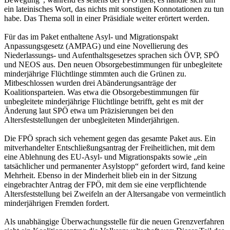
ein lateinisches Wort, das nichts mit sonstigen Konnotationen zu tun
habe. Das Thema soll in einer Präsidiale weiter erörtert werden.
Für das im Paket enthaltene Asyl- und Migrationspakt
Anpassungsgesetz (AMPAG) und eine Novellierung des
Niederlassungs- und Aufenthaltsgesetzes sprachen sich ÖVP, SPÖ
und NEOS aus. Den neuen Obsorgebestimmungen für unbegleitete
minderjährige Flüchtlinge stimmten auch die Grünen zu.
Mitbeschlossen wurden drei Abänderungsanträge der
Koalitionsparteien. Was etwa die Obsorgebestimmungen für
unbegleitete minderjährige Flüchtlinge betrifft, geht es mit der
Änderung laut SPÖ etwa um Präzisierungen bei den
Altersfeststellungen der unbegleiteten Minderjährigen.
Die FPÖ sprach sich vehement gegen das gesamte Paket aus. Ein
mitverhandelter Entschließungsantrag der Freiheitlichen, mit dem
eine Ablehnung des EU-Asyl- und Migrationspakts sowie „ein
tatsächlicher und permanenter Asylstopp“ gefordert wird, fand keine
Mehrheit. Ebenso in der Minderheit blieb ein in der Sitzung
eingebrachter Antrag der FPÖ, mit dem sie eine verpflichtende
Altersfeststellung bei Zweifeln an der Altersangabe von vermeintlich
minderjährigen Fremden fordert.
Als unabhängige Überwachungsstelle für die neuen Grenzverfahren