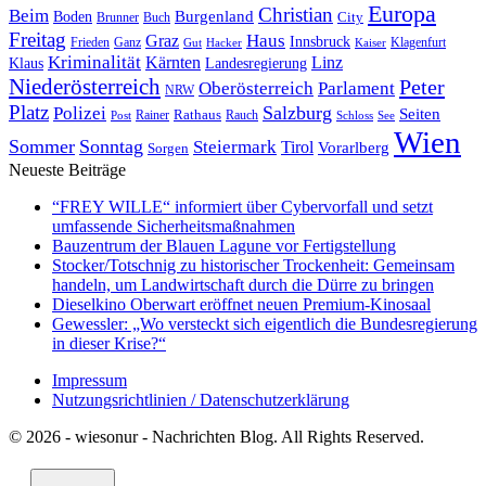
Europa
Christian
Beim
Burgenland
Boden
Buch
City
Brunner
Freitag
Haus
Graz
Innsbruck
Frieden
Ganz
Klagenfurt
Gut
Hacker
Kaiser
Kriminalität
Kärnten
Linz
Klaus
Landesregierung
Niederösterreich
Peter
Oberösterreich
Parlament
NRW
Platz
Polizei
Salzburg
Seiten
Rathaus
Rauch
Post
Rainer
Schloss
See
Wien
Sommer
Sonntag
Steiermark
Tirol
Vorarlberg
Sorgen
Neueste Beiträge
“FREY WILLE“ informiert über Cybervorfall und setzt
umfassende Sicherheitsmaßnahmen
Bauzentrum der Blauen Lagune vor Fertigstellung
Stocker/Totschnig zu historischer Trockenheit: Gemeinsam
handeln, um Landwirtschaft durch die Dürre zu bringen
Dieselkino Oberwart eröffnet neuen Premium-Kinosaal
Gewessler: „Wo versteckt sich eigentlich die Bundesregierung
in dieser Krise?“
Impressum
Nutzungsrichtlinien / Datenschutzerklärung
© 2026 - wiesonur - Nachrichten Blog. All Rights Reserved.