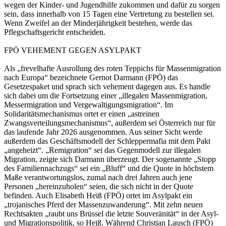
wegen der Kinder- und Jugendhilfe zukommen und dafür zu sorgen
sein, dass innerhalb von 15 Tagen eine Vertretung zu bestellen sei.
Wenn Zweifel an der Minderjährigkeit bestehen, werde das
Pflegschaftsgericht entscheiden.
FPÖ VEHEMENT GEGEN ASYLPAKT
Als „frevelhafte Ausrollung des roten Teppichs für Massenmigration
nach Europa“ bezeichnete Gernot Darmann (FPÖ) das
Gesetzespaket und sprach sich vehement dagegen aus. Es handle
sich dabei um die Fortsetzung einer „illegalen Massenmigration,
Messermigration und Vergewaltigungsmigration“. Im
Solidaritätsmechanismus ortet er einen „astreinen
Zwangsverteilungsmechanismus“, außerdem sei Österreich nur für
das laufende Jahr 2026 ausgenommen. Aus seiner Sicht werde
außerdem das Geschäftsmodell der Schleppermafia mit dem Pakt
„angeheizt“. „Remigration“ sei das Gegenmodell zur illegalen
Migration, zeigte sich Darmann überzeugt. Der sogenannte „Stopp
des Familiennachzugs“ sei ein „Bluff“ und die Quote in höchstem
Maße verantwortungslos, zumal nach drei Jahren auch jene
Personen „hereinzuholen“ seien, die sich nicht in der Quote
befinden. Auch Elisabeth Heiß (FPÖ) ortet im Asylpakt ein
„trojanisches Pferd der Massenzuwanderung“. Mit zehn neuen
Rechtsakten „raubt uns Brüssel die letzte Souveränität“ in der Asyl-
und Migrationspolitik, so Heiß. Während Christian Lausch (FPÖ)