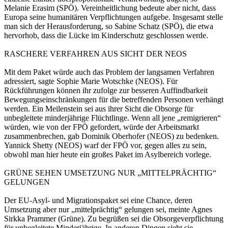
Melanie Erasim (SPÖ). Vereinheitlichung bedeute aber nicht, dass
Europa seine humanitären Verpflichtungen aufgebe. Insgesamt stelle
man sich der Herausforderung, so Sabine Schatz (SPÖ), die etwa
hervorhob, dass die Lücke im Kinderschutz geschlossen werde.
RASCHERE VERFAHREN AUS SICHT DER NEOS
Mit dem Paket würde auch das Problem der langsamen Verfahren
adressiert, sagte Sophie Marie Wotschke (NEOS). Für
Rückführungen können ihr zufolge zur besseren Auffindbarkeit
Bewegungseinschränkungen für die betreffenden Personen verhängt
werden. Ein Meilenstein sei aus ihrer Sicht die Obsorge für
unbegleitete minderjährige Flüchtlinge. Wenn all jene „remigrieren“
würden, wie von der FPÖ gefordert, würde der Arbeitsmarkt
zusammenbrechen, gab Dominik Oberhofer (NEOS) zu bedenken.
Yannick Shetty (NEOS) warf der FPÖ vor, gegen alles zu sein,
obwohl man hier heute ein großes Paket im Asylbereich vorlege.
GRÜNE SEHEN UMSETZUNG NUR „MITTELPRÄCHTIG“
GELUNGEN
Der EU-Asyl- und Migrationspaket sei eine Chance, deren
Umsetzung aber nur „mittelprächtig“ gelungen sei, meinte Agnes
Sirkka Prammer (Grüne). Zu begrüßen sei die Obsorgeverpflichtung
für unbegleitete Minderjährige. In anderen Dingen sieht sie