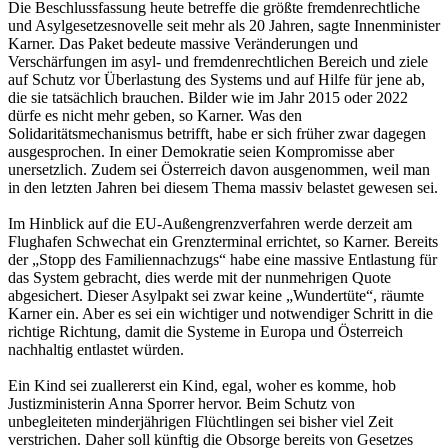
Die Beschlussfassung heute betreffe die größte fremdenrechtliche
und Asylgesetzesnovelle seit mehr als 20 Jahren, sagte Innenminister
Karner. Das Paket bedeute massive Veränderungen und
Verschärfungen im asyl- und fremdenrechtlichen Bereich und ziele
auf Schutz vor Überlastung des Systems und auf Hilfe für jene ab,
die sie tatsächlich brauchen. Bilder wie im Jahr 2015 oder 2022
dürfe es nicht mehr geben, so Karner. Was den
Solidaritätsmechanismus betrifft, habe er sich früher zwar dagegen
ausgesprochen. In einer Demokratie seien Kompromisse aber
unersetzlich. Zudem sei Österreich davon ausgenommen, weil man
in den letzten Jahren bei diesem Thema massiv belastet gewesen sei.
Im Hinblick auf die EU-Außengrenzverfahren werde derzeit am
Flughafen Schwechat ein Grenzterminal errichtet, so Karner. Bereits
der „Stopp des Familiennachzugs“ habe eine massive Entlastung für
das System gebracht, dies werde mit der nunmehrigen Quote
abgesichert. Dieser Asylpakt sei zwar keine „Wundertüte“, räumte
Karner ein. Aber es sei ein wichtiger und notwendiger Schritt in die
richtige Richtung, damit die Systeme in Europa und Österreich
nachhaltig entlastet würden.
Ein Kind sei zuallererst ein Kind, egal, woher es komme, hob
Justizministerin Anna Sporrer hervor. Beim Schutz von
unbegleiteten minderjährigen Flüchtlingen sei bisher viel Zeit
verstrichen. Daher soll künftig die Obsorge bereits von Gesetzes