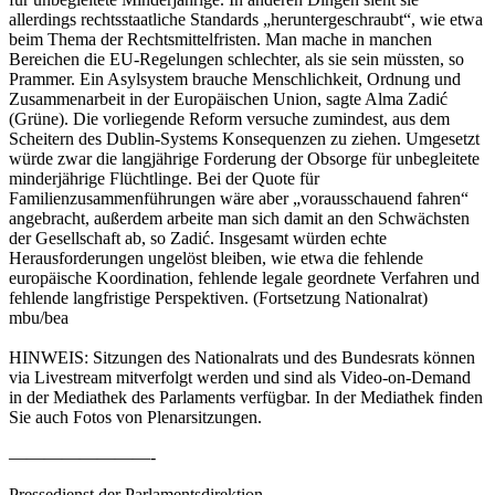
allerdings rechtsstaatliche Standards „heruntergeschraubt“, wie etwa
beim Thema der Rechtsmittelfristen. Man mache in manchen
Bereichen die EU-Regelungen schlechter, als sie sein müssten, so
Prammer. Ein Asylsystem brauche Menschlichkeit, Ordnung und
Zusammenarbeit in der Europäischen Union, sagte Alma Zadić
(Grüne). Die vorliegende Reform versuche zumindest, aus dem
Scheitern des Dublin-Systems Konsequenzen zu ziehen. Umgesetzt
würde zwar die langjährige Forderung der Obsorge für unbegleitete
minderjährige Flüchtlinge. Bei der Quote für
Familienzusammenführungen wäre aber „vorausschauend fahren“
angebracht, außerdem arbeite man sich damit an den Schwächsten
der Gesellschaft ab, so Zadić. Insgesamt würden echte
Herausforderungen ungelöst bleiben, wie etwa die fehlende
europäische Koordination, fehlende legale geordnete Verfahren und
fehlende langfristige Perspektiven. (Fortsetzung Nationalrat)
mbu/bea
HINWEIS: Sitzungen des Nationalrats und des Bundesrats können
via Livestream mitverfolgt werden und sind als Video-on-Demand
in der Mediathek des Parlaments verfügbar. In der Mediathek finden
Sie auch Fotos von Plenarsitzungen.
————————-
Pressedienst der Parlamentsdirektion