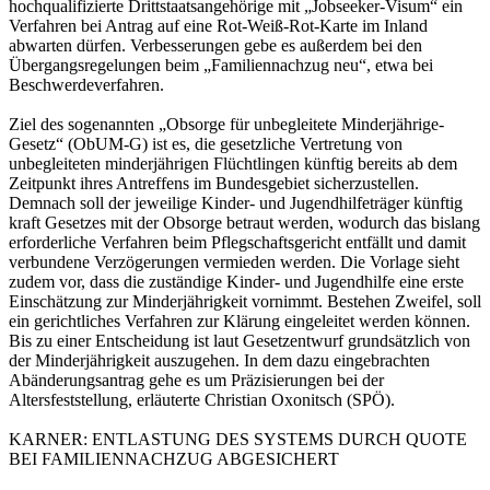
hochqualifizierte Drittstaatsangehörige mit „Jobseeker-Visum“ ein
Verfahren bei Antrag auf eine Rot-Weiß-Rot-Karte im Inland
abwarten dürfen. Verbesserungen gebe es außerdem bei den
Übergangsregelungen beim „Familiennachzug neu“, etwa bei
Beschwerdeverfahren.
Ziel des sogenannten „Obsorge für unbegleitete Minderjährige-
Gesetz“ (ObUM-G) ist es, die gesetzliche Vertretung von
unbegleiteten minderjährigen Flüchtlingen künftig bereits ab dem
Zeitpunkt ihres Antreffens im Bundesgebiet sicherzustellen.
Demnach soll der jeweilige Kinder- und Jugendhilfeträger künftig
kraft Gesetzes mit der Obsorge betraut werden, wodurch das bislang
erforderliche Verfahren beim Pflegschaftsgericht entfällt und damit
verbundene Verzögerungen vermieden werden. Die Vorlage sieht
zudem vor, dass die zuständige Kinder- und Jugendhilfe eine erste
Einschätzung zur Minderjährigkeit vornimmt. Bestehen Zweifel, soll
ein gerichtliches Verfahren zur Klärung eingeleitet werden können.
Bis zu einer Entscheidung ist laut Gesetzentwurf grundsätzlich von
der Minderjährigkeit auszugehen. In dem dazu eingebrachten
Abänderungsantrag gehe es um Präzisierungen bei der
Altersfeststellung, erläuterte Christian Oxonitsch (SPÖ).
KARNER: ENTLASTUNG DES SYSTEMS DURCH QUOTE
BEI FAMILIENNACHZUG ABGESICHERT