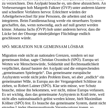
zu verzeichnen. Den Asylpakt brauche es, um diese abzusichern. An
Verbesserungen hob Margreth Falkner (ÖVP) unter anderem klarere
und schnellere Verfahren hervor. Erleichtert würden der
Arbeitgeberwechsel für jene Personen, die arbeiten und sich
integrieren. Beim Familiennachzug werde ein steuerbares System
geschaffen, das, wenn notwendig, auch auf null gesetzt werden
könne. Johanna Jachs (ÖVP) hob unter anderem hervor, dass die
Lücke bei der Obsorge minderjähriger Flüchtlinge endlich
geschlossen würde.
SPÖ: MIGRATION NUR GEMEINSAM LÖSBAR
Migration ende nicht an nationalen Grenzen, sondern sei nur
gemeinsam lösbar, sagte Christian Oxonitsch (SPÖ). Europa sei
Werten wie Menschenwürde, Solidarität und Rechtsstaatlichkeit
verpflichtet, darauf basiere der Asylpakt und die entsprechenden
„gemeinsamen Spielregeln“. Das gemeinsame europäische
Asylsystem werde nicht jedes Problem lösen, sei aber „endlich“ ein
gemeinsamer Wille, in Europa aus der Vergangenheit Schlüsse zu
ziehen, so Robert Laimer (SPÖ). Klar sein müsse, wer Schutz
brauche, müsse ihn bekommen, wer nicht, müsse Europa verlassen.
Es sei wichtig, dass das gemeinsame Asylsystem in Kraft trete, weil
nicht alles nationalstaatlich gelöst werden könne, hielt Maximilian
Köllner (SPÖ) fest. Es brauche das gemeinsame System, damit nicht
einzelne Länder überproportionale Verantwortung tragen, so