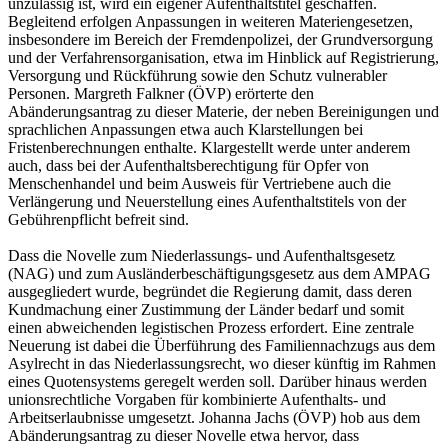
unzulässig ist, wird ein eigener Aufenthaltstitel geschaffen.
Begleitend erfolgen Anpassungen in weiteren Materiengesetzen,
insbesondere im Bereich der Fremdenpolizei, der Grundversorgung
und der Verfahrensorganisation, etwa im Hinblick auf Registrierung,
Versorgung und Rückführung sowie den Schutz vulnerabler
Personen. Margreth Falkner (ÖVP) erörterte den
Abänderungsantrag zu dieser Materie, der neben Bereinigungen und
sprachlichen Anpassungen etwa auch Klarstellungen bei
Fristenberechnungen enthalte. Klargestellt werde unter anderem
auch, dass bei der Aufenthaltsberechtigung für Opfer von
Menschenhandel und beim Ausweis für Vertriebene auch die
Verlängerung und Neuerstellung eines Aufenthaltstitels von der
Gebührenpflicht befreit sind.
Dass die Novelle zum Niederlassungs- und Aufenthaltsgesetz
(NAG) und zum Ausländerbeschäftigungsgesetz aus dem AMPAG
ausgegliedert wurde, begründet die Regierung damit, dass deren
Kundmachung einer Zustimmung der Länder bedarf und somit
einen abweichenden legistischen Prozess erfordert. Eine zentrale
Neuerung ist dabei die Überführung des Familiennachzugs aus dem
Asylrecht in das Niederlassungsrecht, wo dieser künftig im Rahmen
eines Quotensystems geregelt werden soll. Darüber hinaus werden
unionsrechtliche Vorgaben für kombinierte Aufenthalts- und
Arbeitserlaubnisse umgesetzt. Johanna Jachs (ÖVP) hob aus dem
Abänderungsantrag zu dieser Novelle etwa hervor, dass