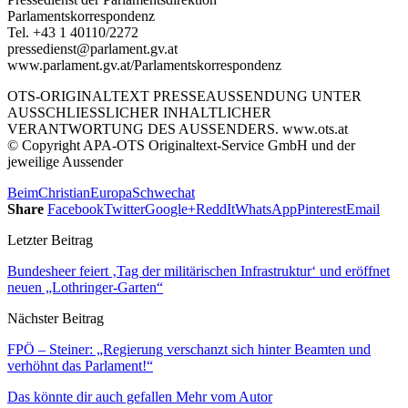
Parlamentskorrespondenz
Tel. +43 1 40110/2272
pressedienst@parlament.gv.at
www.parlament.gv.at/Parlamentskorrespondenz
OTS-ORIGINALTEXT PRESSEAUSSENDUNG UNTER
AUSSCHLIESSLICHER INHALTLICHER
VERANTWORTUNG DES AUSSENDERS. www.ots.at
© Copyright APA-OTS Originaltext-Service GmbH und der
jeweilige Aussender
Beim
Christian
Europa
Schwechat
Share
Facebook
Twitter
Google+
ReddIt
WhatsApp
Pinterest
Email
Letzter Beitrag
Bundesheer feiert ‚Tag der militärischen Infrastruktur‘ und eröffnet
neuen „Lothringer-Garten“
Nächster Beitrag
FPÖ – Steiner: „Regierung verschanzt sich hinter Beamten und
verhöhnt das Parlament!“
Das könnte dir auch gefallen
Mehr vom Autor