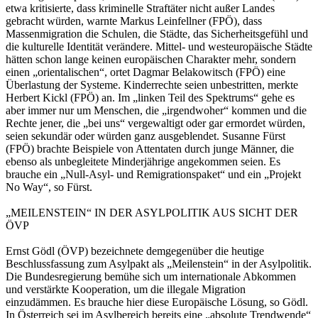
etwa kritisierte, dass kriminelle Straftäter nicht außer Landes
gebracht würden, warnte Markus Leinfellner (FPÖ), dass
Massenmigration die Schulen, die Städte, das Sicherheitsgefühl und
die kulturelle Identität verändere. Mittel- und westeuropäische Städte
hätten schon lange keinen europäischen Charakter mehr, sondern
einen „orientalischen“, ortet Dagmar Belakowitsch (FPÖ) eine
Überlastung der Systeme. Kinderrechte seien unbestritten, merkte
Herbert Kickl (FPÖ) an. Im „linken Teil des Spektrums“ gehe es
aber immer nur um Menschen, die „irgendwoher“ kommen und die
Rechte jener, die „bei uns“ vergewaltigt oder gar ermordet würden,
seien sekundär oder würden ganz ausgeblendet. Susanne Fürst
(FPÖ) brachte Beispiele von Attentaten durch junge Männer, die
ebenso als unbegleitete Minderjährige angekommen seien. Es
brauche ein „Null-Asyl- und Remigrationspaket“ und ein „Projekt
No Way“, so Fürst.
„MEILENSTEIN“ IN DER ASYLPOLITIK AUS SICHT DER
ÖVP
Ernst Gödl (ÖVP) bezeichnete demgegenüber die heutige
Beschlussfassung zum Asylpakt als „Meilenstein“ in der Asylpolitik.
Die Bundesregierung bemühe sich um internationale Abkommen
und verstärkte Kooperation, um die illegale Migration
einzudämmen. Es brauche hier diese Europäische Lösung, so Gödl.
In Österreich sei im Asylbereich bereits eine „absolute Trendwende“