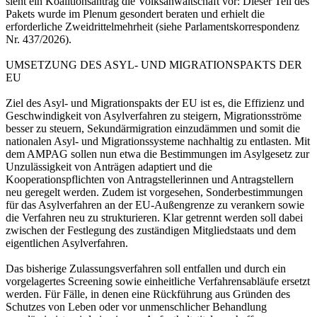
sieht ein Koalitionsantrag die Volksanwaltschaft vor: Dieser Teil des
Pakets wurde im Plenum gesondert beraten und erhielt die
erforderliche Zweidrittelmehrheit (siehe Parlamentskorrespondenz
Nr. 437/2026).
UMSETZUNG DES ASYL- UND MIGRATIONSPAKTS DER
EU
Ziel des Asyl- und Migrationspakts der EU ist es, die Effizienz und
Geschwindigkeit von Asylverfahren zu steigern, Migrationsströme
besser zu steuern, Sekundärmigration einzudämmen und somit die
nationalen Asyl- und Migrationssysteme nachhaltig zu entlasten. Mit
dem AMPAG sollen nun etwa die Bestimmungen im Asylgesetz zur
Unzulässigkeit von Anträgen adaptiert und die
Kooperationspflichten von Antragstellerinnen und Antragstellern
neu geregelt werden. Zudem ist vorgesehen, Sonderbestimmungen
für das Asylverfahren an der EU-Außengrenze zu verankern sowie
die Verfahren neu zu strukturieren. Klar getrennt werden soll dabei
zwischen der Festlegung des zuständigen Mitgliedstaats und dem
eigentlichen Asylverfahren.
Das bisherige Zulassungsverfahren soll entfallen und durch ein
vorgelagertes Screening sowie einheitliche Verfahrensabläufe ersetzt
werden. Für Fälle, in denen eine Rückführung aus Gründen des
Schutzes von Leben oder vor unmenschlicher Behandlung