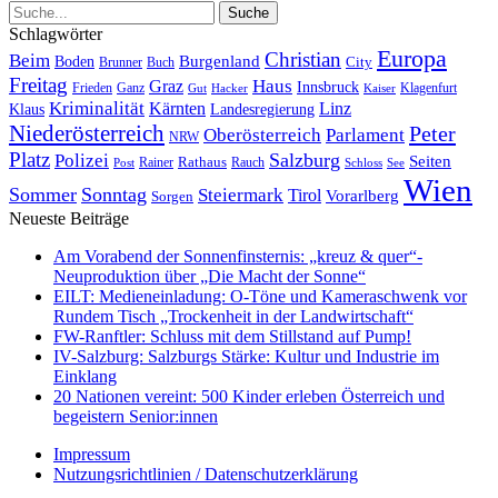
Schlagwörter
Europa
Christian
Beim
Burgenland
Boden
Buch
City
Brunner
Freitag
Haus
Graz
Innsbruck
Frieden
Ganz
Klagenfurt
Gut
Hacker
Kaiser
Kriminalität
Kärnten
Linz
Klaus
Landesregierung
Niederösterreich
Peter
Oberösterreich
Parlament
NRW
Platz
Polizei
Salzburg
Seiten
Rathaus
Rauch
Post
Rainer
Schloss
See
Wien
Sommer
Sonntag
Steiermark
Tirol
Vorarlberg
Sorgen
Neueste Beiträge
Am Vorabend der Sonnenfinsternis: „kreuz & quer“-
Neuproduktion über „Die Macht der Sonne“
EILT: Medieneinladung: O-Töne und Kameraschwenk vor
Rundem Tisch „Trockenheit in der Landwirtschaft“
FW-Ranftler: Schluss mit dem Stillstand auf Pump!
IV-Salzburg: Salzburgs Stärke: Kultur und Industrie im
Einklang
20 Nationen vereint: 500 Kinder erleben Österreich und
begeistern Senior:innen
Impressum
Nutzungsrichtlinien / Datenschutzerklärung