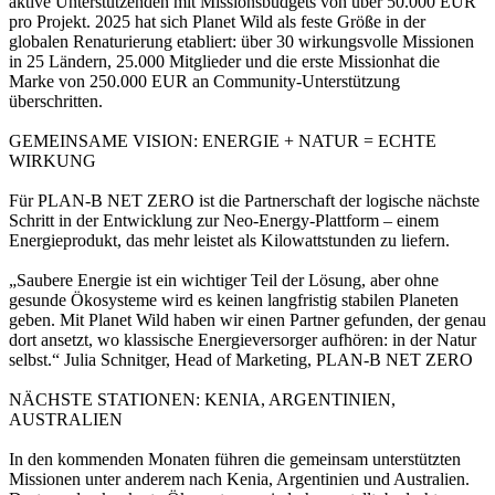
aktive Unterstützenden mit Missionsbudgets von über 50.000 EUR
pro Projekt. 2025 hat sich Planet Wild als feste Größe in der
globalen Renaturierung etabliert: über 30 wirkungsvolle Missionen
in 25 Ländern, 25.000 Mitglieder und die erste Missionhat die
Marke von 250.000 EUR an Community-Unterstützung
überschritten.
GEMEINSAME VISION: ENERGIE + NATUR = ECHTE
WIRKUNG
Für PLAN-B NET ZERO ist die Partnerschaft der logische nächste
Schritt in der Entwicklung zur Neo-Energy-Plattform – einem
Energieprodukt, das mehr leistet als Kilowattstunden zu liefern.
„Saubere Energie ist ein wichtiger Teil der Lösung, aber ohne
gesunde Ökosysteme wird es keinen langfristig stabilen Planeten
geben. Mit Planet Wild haben wir einen Partner gefunden, der genau
dort ansetzt, wo klassische Energieversorger aufhören: in der Natur
selbst.“ Julia Schnitger, Head of Marketing, PLAN-B NET ZERO
NÄCHSTE STATIONEN: KENIA, ARGENTINIEN,
AUSTRALIEN
In den kommenden Monaten führen die gemeinsam unterstützten
Missionen unter anderem nach Kenia, Argentinien und Australien.