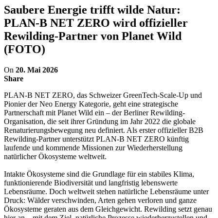
Saubere Energie trifft wilde Natur:
PLAN-B NET ZERO wird offizieller
Rewilding-Partner von Planet Wild
(FOTO)
On
20. Mai 2026
Share
PLAN-B NET ZERO, das Schweizer GreenTech-Scale-Up und
Pionier der Neo Energy Kategorie, geht eine strategische
Partnerschaft mit Planet Wild ein – der Berliner Rewilding-
Organisation, die seit ihrer Gründung im Jahr 2022 die globale
Renaturierungsbewegung neu definiert. Als erster offizieller B2B
Rewilding-Partner unterstützt PLAN-B NET ZERO künftig
laufende und kommende Missionen zur Wiederherstellung
natürlicher Ökosysteme weltweit.
Intakte Ökosysteme sind die Grundlage für ein stabiles Klima,
funktionierende Biodiversität und langfristig lebenswerte
Lebensräume. Doch weltweit stehen natürliche Lebensräume unter
Druck: Wälder verschwinden, Arten gehen verloren und ganze
Ökosysteme geraten aus dem Gleichgewicht. Rewilding setzt genau
hier an – mit dem Ziel, natürliche Prozesse wiederherzustellen und