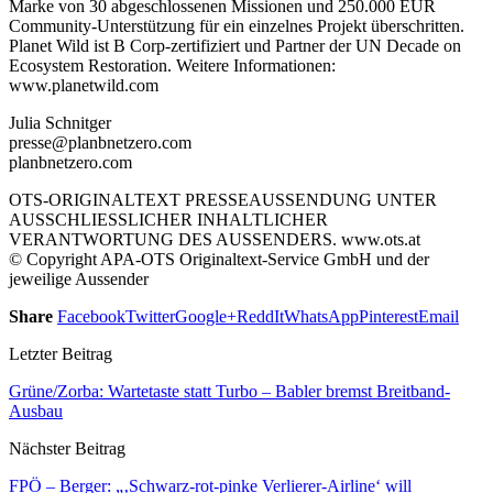
Marke von 30 abgeschlossenen Missionen und 250.000 EUR
Community-Unterstützung für ein einzelnes Projekt überschritten.
Planet Wild ist B Corp-zertifiziert und Partner der UN Decade on
Ecosystem Restoration. Weitere Informationen:
www.planetwild.com
Julia Schnitger
presse@planbnetzero.com
planbnetzero.com
OTS-ORIGINALTEXT PRESSEAUSSENDUNG UNTER
AUSSCHLIESSLICHER INHALTLICHER
VERANTWORTUNG DES AUSSENDERS. www.ots.at
© Copyright APA-OTS Originaltext-Service GmbH und der
jeweilige Aussender
Share
Facebook
Twitter
Google+
ReddIt
WhatsApp
Pinterest
Email
Letzter Beitrag
Grüne/Zorba: Wartetaste statt Turbo – Babler bremst Breitband-
Ausbau
Nächster Beitrag
FPÖ – Berger: „‚Schwarz-rot-pinke Verlierer-Airline‘ will