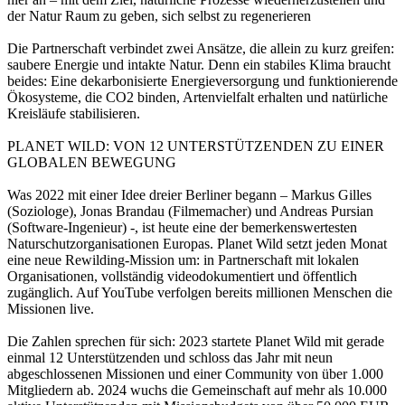
der Natur Raum zu geben, sich selbst zu regenerieren
Die Partnerschaft verbindet zwei Ansätze, die allein zu kurz greifen:
saubere Energie und intakte Natur. Denn ein stabiles Klima braucht
beides: Eine dekarbonisierte Energieversorgung und funktionierende
Ökosysteme, die CO2 binden, Artenvielfalt erhalten und natürliche
Kreisläufe stabilisieren.
PLANET WILD: VON 12 UNTERSTÜTZENDEN ZU EINER
GLOBALEN BEWEGUNG
Was 2022 mit einer Idee dreier Berliner begann – Markus Gilles
(Soziologe), Jonas Brandau (Filmemacher) und Andreas Pursian
(Software-Ingenieur) -, ist heute eine der bemerkenswertesten
Naturschutzorganisationen Europas. Planet Wild setzt jeden Monat
eine neue Rewilding-Mission um: in Partnerschaft mit lokalen
Organisationen, vollständig videodokumentiert und öffentlich
zugänglich. Auf YouTube verfolgen bereits millionen Menschen die
Missionen live.
Die Zahlen sprechen für sich: 2023 startete Planet Wild mit gerade
einmal 12 Unterstützenden und schloss das Jahr mit neun
abgeschlossenen Missionen und einer Community von über 1.000
Mitgliedern ab. 2024 wuchs die Gemeinschaft auf mehr als 10.000