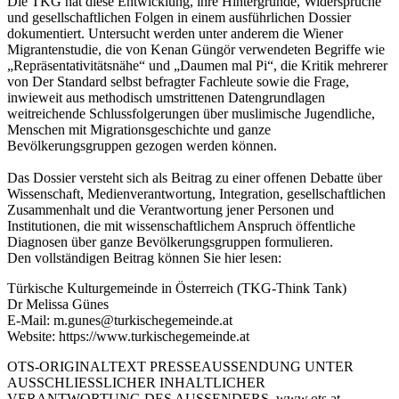
Die TKG hat diese Entwicklung, ihre Hintergründe, Widersprüche
und gesellschaftlichen Folgen in einem ausführlichen Dossier
dokumentiert. Untersucht werden unter anderem die Wiener
Migrantenstudie, die von Kenan Güngör verwendeten Begriffe wie
„Repräsentativitätsnähe“ und „Daumen mal Pi“, die Kritik mehrerer
von Der Standard selbst befragter Fachleute sowie die Frage,
inwieweit aus methodisch umstrittenen Datengrundlagen
weitreichende Schlussfolgerungen über muslimische Jugendliche,
Menschen mit Migrationsgeschichte und ganze
Bevölkerungsgruppen gezogen werden können.
Das Dossier versteht sich als Beitrag zu einer offenen Debatte über
Wissenschaft, Medienverantwortung, Integration, gesellschaftlichen
Zusammenhalt und die Verantwortung jener Personen und
Institutionen, die mit wissenschaftlichem Anspruch öffentliche
Diagnosen über ganze Bevölkerungsgruppen formulieren.
Den vollständigen Beitrag können Sie hier lesen:
Türkische Kulturgemeinde in Österreich (TKG-Think Tank)
Dr Melissa Günes
E-Mail: m.gunes@turkischegemeinde.at
Website: https://www.turkischegemeinde.at
OTS-ORIGINALTEXT PRESSEAUSSENDUNG UNTER
AUSSCHLIESSLICHER INHALTLICHER
VERANTWORTUNG DES AUSSENDERS. www.ots.at