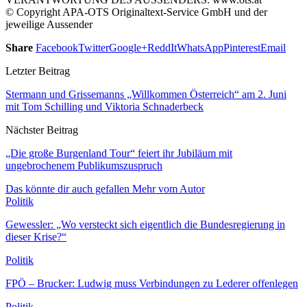
© Copyright APA-OTS Originaltext-Service GmbH und der
jeweilige Aussender
Share
Facebook
Twitter
Google+
ReddIt
WhatsApp
Pinterest
Email
Letzter Beitrag
Stermann und Grissemanns „Willkommen Österreich“ am 2. Juni
mit Tom Schilling und Viktoria Schnaderbeck
Nächster Beitrag
„Die große Burgenland Tour“ feiert ihr Jubiläum mit
ungebrochenem Publikumszuspruch
Das könnte dir auch gefallen
Mehr vom Autor
Politik
Gewessler: „Wo versteckt sich eigentlich die Bundesregierung in
dieser Krise?“
Politik
FPÖ – Brucker: Ludwig muss Verbindungen zu Lederer offenlegen
Politik