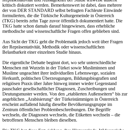
kritisch diskutiert werden. Bemerkenswert ist dabei, dass mehrere
der von DER STANDARD selbst befragten Fachleute Einwände
formulierten, die die Türkische Kulturgemeinde in Österreich
(TKG) bereits zehn Tage zuvor öffentlich dokumentiert hatte. Die
TKG hatte schon damals darauf hingewiesen, dass erhebliche
methodische und wissenschaftliche Fragen offen geblieben sind.
Aus Sicht der TKG geht die Problematik jedoch weit über Fragen
der Repräsentativität, Methodik oder wissenschaftlichen
Belastbarkeit einer einzelnen Studie hinaus.
Die eigentliche Debatte beginnt dort, wo sehr unterschiedliche
Menschen mit Wurzeln in der Türkei sowie Musliminnen und
Muslime ungeachtet ihrer individuellen Lebenswege, sozialen
Herkunft, politischen Überzeugungen, Bildungsbiografien und
religiösen Praxis über Jahre hinweg immer wieder Gegenstand
pauschaler gesellschaftlicher Diagnosen, Zuschreibungen und
Deutungsmuster werden. Von den „etablierten Außenseitern“ bis zur
angeblichen „Arabisierung“ der Türkeistämmigen in Österreich
erscheint auffallend häufig dieselbe Bevölkerungsgruppe im
Zentrum öffentlicher Problembeschreibungen. Die Begriffe
wechseln, die Diagnosen wechseln, die Etiketten wechseln – die
betroffenen Menschen bleiben dieselben.