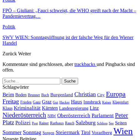
FPÖ – Giuliani: „Fauci schweigt, die WHO greift nach der Macht –
Pandemievertrag…
Politik
SWV WIEN: Sonntagsöffnung ist der falsche Weg für den Wiener
Handel
Zurück
Weiter
Kommentare sind geschlossen, aber
trackbacks
und Pingbacks sind
offen.
Schlagwörter
Europa
Christian
Beim
Burgenland
Boden
Buch
City
Brunner
Freitag
Haus
Graz
Innsbruck
Frieden
Ganz
Klagenfurt
Gut
Hacker
Kaiser
Kriminalität
Kärnten
Linz
Klaus
Landesregierung
Niederösterreich
Peter
Oberösterreich
Parlament
NRW
Platz
Polizei
Salzburg
Seiten
Rathaus
Rauch
Post
Rainer
Schloss
See
Wien
Sommer
Sonntag
Steiermark
Tirol
Vorarlberg
Sorgen
Neueste Beiträge