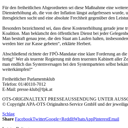
Für den freiheitlichen Abgeordneten sei diese Maßnahme eine weitere 
Diensterhöhung ab, die von der Inflation längst aufgefressen wurde, u
ihresgleichen sucht und eine absolute Frechheit gegenüber den Leistu
Besonders bezeichnend sei, dass diese Kostenerhöhung gerade jene tr
Koalition. Man beklatscht den öffentlichen Dienst bei jeder Gelegenhe
Man bestraft genau jene, die den Staat am Laufen halten, insbesonder
werden hier zur Kasse gebeten“, erklärte Herbert.
Abschließend richtete der FPÖ-Mandatar eine klare Forderung an die 
fertig!‘ Wer als teuerste Regierung mit dem teuersten Kabinett aller Z
man endlich das Systemversagen bei den Systemparteien selbst bekämp
weiterkämpfen!“
Freiheitlicher Parlamentsklub
Telefon: 01/40110-7012
E-Mail: presse-klub@fpk.at
OTS-ORIGINALTEXT PRESSEAUSSENDUNG UNTER AUSSCH
© Copyright APA-OTS Originaltext-Service GmbH und der jeweilig
Schlag
Share
Facebook
Twitter
Google+
ReddIt
WhatsApp
Pinterest
Email