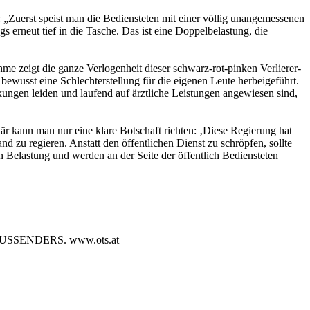
: „Zuerst speist man die Bediensteten mit einer völlig unangemessenen
s erneut tief in die Tasche. Das ist eine Doppelbelastung, die
e zeigt die ganze Verlogenheit dieser schwarz-rot-pinken Verlierer-
 bewusst eine Schlechterstellung für die eigenen Leute herbeigeführt.
kungen leiden und laufend auf ärztliche Leistungen angewiesen sind,
r kann man nur eine klare Botschaft richten: ‚Diese Regierung hat
nd zu regieren. Anstatt den öffentlichen Dienst zu schröpfen, sollte
n Belastung und werden an der Seite der öffentlich Bediensteten
SENDERS. www.ots.at