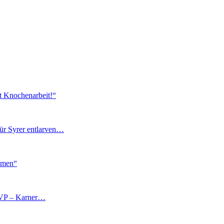
t Knochenarbeit!“
für Syrer entlarven…
immen“
ÖVP – Karner…