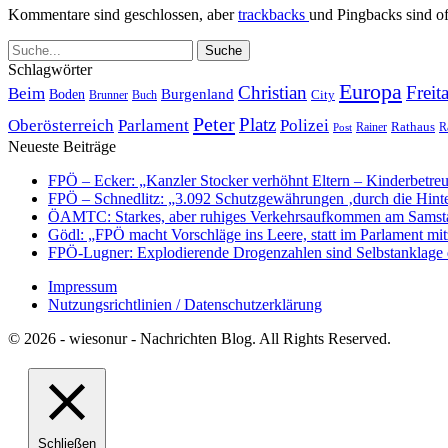
Kommentare sind geschlossen, aber
trackbacks
und Pingbacks sind of
Schlagwörter
Europa
Christian
Freit
Beim
Burgenland
Boden
Buch
City
Brunner
Peter
Platz
Polizei
Oberösterreich
Parlament
Rathaus
R
Post
Rainer
Neueste Beiträge
FPÖ – Ecker: „Kanzler Stocker verhöhnt Eltern – Kinderbetreu
FPÖ – Schnedlitz: „3.092 Schutzgewährungen ‚durch die Hinte
ÖAMTC: Starkes, aber ruhiges Verkehrsaufkommen am Samst
Gödl: „FPÖ macht Vorschläge ins Leere, statt im Parlament m
FPÖ-Lugner: Explodierende Drogenzahlen sind Selbstanklage de
Impressum
Nutzungsrichtlinien / Datenschutzerklärung
© 2026 - wiesonur - Nachrichten Blog. All Rights Reserved.
Schließen