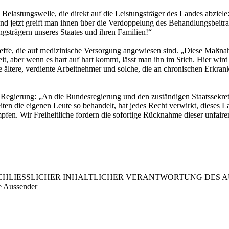
Belastungswelle, die direkt auf die Leistungsträger des Landes abziele
nd jetzt greift man ihnen über die Verdoppelung des Behandlungsbeitrag
ngsträgern unseres Staates und ihren Familien!“
effe, die auf medizinische Versorgung angewiesen sind. „Diese Maßnahm
it, aber wenn es hart auf hart kommt, lässt man ihn im Stich. Hier wird
e ältere, verdiente Arbeitnehmer und solche, die an chronischen Erkran
Regierung: „An die Bundesregierung und den zuständigen Staatssekretä
eiten die eigenen Leute so behandelt, hat jedes Recht verwirkt, dieses La
fen. Wir Freiheitliche fordern die sofortige Rücknahme dieser unfaire
LIESSLICHER INHALTLICHER VERANTWORTUNG DES AUS
e Aussender