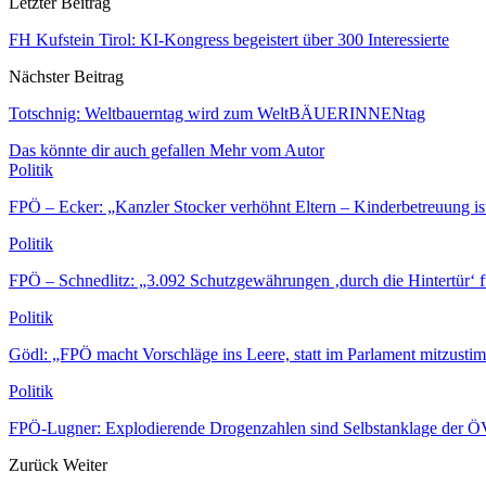
Letzter Beitrag
FH Kufstein Tirol: KI-Kongress begeistert über 300 Interessierte
Nächster Beitrag
Totschnig: Weltbauerntag wird zum WeltBÄUERINNENtag
Das könnte dir auch gefallen
Mehr vom Autor
Politik
FPÖ – Ecker: „Kanzler Stocker verhöhnt Eltern – Kinderbetreuung is
Politik
FPÖ – Schnedlitz: „3.092 Schutzgewährungen ‚durch die Hintertür‘ 
Politik
Gödl: „FPÖ macht Vorschläge ins Leere, statt im Parlament mitzust
Politik
FPÖ-Lugner: Explodierende Drogenzahlen sind Selbstanklage der 
Zurück
Weiter