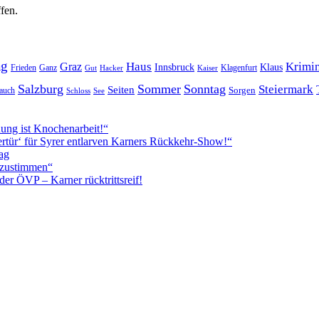
fen.
ag
Haus
Krimin
Graz
Innsbruck
Klaus
Frieden
Ganz
Klagenfurt
Gut
Hacker
Kaiser
Salzburg
Sommer
Sonntag
Steiermark
Seiten
Sorgen
auch
Schloss
See
ung ist Knochenarbeit!“
rtür‘ für Syrer entlarven Karners Rückkehr-Show!“
ag
itzustimmen“
r ÖVP – Karner rücktrittsreif!