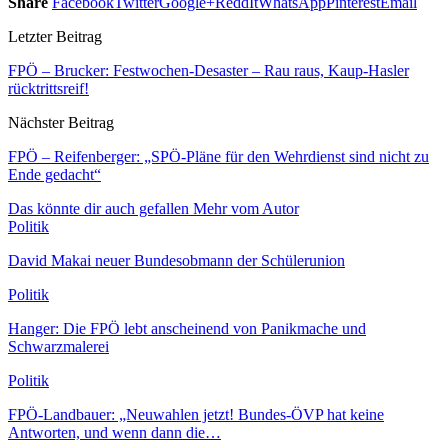
Share
Facebook
Twitter
Google+
ReddIt
WhatsApp
Pinterest
Email
Letzter Beitrag
FPÖ – Brucker: Festwochen-Desaster – Rau raus, Kaup-Hasler
rücktrittsreif!
Nächster Beitrag
FPÖ – Reifenberger: „SPÖ-Pläne für den Wehrdienst sind nicht zu
Ende gedacht“
Das könnte dir auch gefallen
Mehr vom Autor
Politik
David Makai neuer Bundesobmann der Schülerunion
Politik
Hanger: Die FPÖ lebt anscheinend von Panikmache und
Schwarzmalerei
Politik
FPÖ-Landbauer: „Neuwahlen jetzt! Bundes-ÖVP hat keine
Antworten, und wenn dann die…