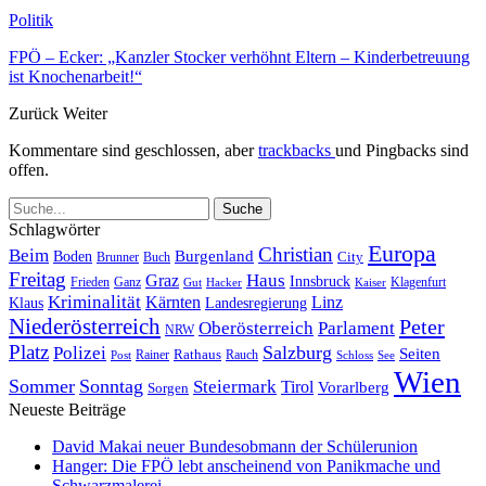
Politik
FPÖ – Ecker: „Kanzler Stocker verhöhnt Eltern – Kinderbetreuung
ist Knochenarbeit!“
Zurück
Weiter
Kommentare sind geschlossen, aber
trackbacks
und Pingbacks sind
offen.
Schlagwörter
Europa
Christian
Beim
Burgenland
Boden
Buch
City
Brunner
Freitag
Haus
Graz
Innsbruck
Frieden
Ganz
Klagenfurt
Gut
Hacker
Kaiser
Kriminalität
Kärnten
Linz
Klaus
Landesregierung
Niederösterreich
Peter
Oberösterreich
Parlament
NRW
Platz
Polizei
Salzburg
Seiten
Rathaus
Rauch
Post
Rainer
Schloss
See
Wien
Sommer
Sonntag
Steiermark
Tirol
Vorarlberg
Sorgen
Neueste Beiträge
David Makai neuer Bundesobmann der Schülerunion
Hanger: Die FPÖ lebt anscheinend von Panikmache und
Schwarzmalerei