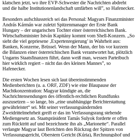
klatschen jetzt, wo ihre EVP-Schwester die Nachrichten abdreht
und die halbe Institutionenlandschaft umfärben will”, so Hafenecker.
Besonders aufschlussreich sei das Personal: Magyars Finanzminister
András Kármán war zuletzt Spitzenmanager der Erste Bank
Hungary – der ungarischen Tochter einer österreichischen Bank.
Wirtschaftsminister István Kapitány kommt vom Shell-Konzern. „So
sieht die viel gepriesene ‚Expertenregierung’ in Wahrheit aus:
Banken, Konzerne, Brüssel. Wenn der Mann, der bis vor kurzem
die Bilanzen einer österreichischen Bank verantwortet hat, plötzlich
Ungarns Staatsfinanzen führt, dann weiß man, wessen Parteibuch
hier wirklich regiert – nicht das des kleinen Mannes”, so
Hafenecker.
Die ersten Wochen lesen sich laut übereinstimmenden
Medienberichten (u. a. ORF, ZDF) wie eine Blaupause der
Machtkonzentration: Magyar kündigte an, die
Nachrichtensendungen des öffentlich-rechtlichen Rundfunks
auszusetzen – so lange, bis „eine unabhängige Berichterstattung
gewährleistet“ sei. Mit seiner verfassungsändernden
Zweidrittelmehrheit greift er das im Verfassungsrang stehende
Mediengesetz an. Staatspräsident Tamás Sulyok forderte er offen
zum Rücktritt auf und bezeichnete ihn als „Marionette“. Parallel
verlangte Magyar laut Berichten den Rückzug der Spitzen von
Verfassungsgericht, Oberstem Gericht (Kúria), Rechnungshof und