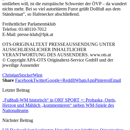
umfärben will, ist die europäische Schwester der ÖVP – da wundert
nichts mehr. Bei so viel autoritärem Furor grüßt Dollfuß aus dem
Ständestaat”, so Hafenecker abschließend.
Freiheitlicher Parlamentsklub
Telefon: 01/40110-7012
E-Mail: presse-klub@fpk.at
OTS-ORIGINALTEXT PRESSEAUSSENDUNG UNTER
AUSSCHLIESSLICHER INHALTLICHER
VERANTWORTUNG DES AUSSENDERS. www.ots.at
© Copyright APA-OTS Originaltext-Service GmbH und der
jeweilige Aussender
Christian
Stocker
Wien
Share
Facebook
Twitter
Google+
ReddIt
WhatsApp
Pinterest
Email
Letzter Beitrag
„Fußball-WM historisch“ in ORF SPORT +: Prohaska, Ogris,
Herzog und Mählich „kommentieren“ sieben WM-Spiele des
Nationalteams
Nächster Beitrag