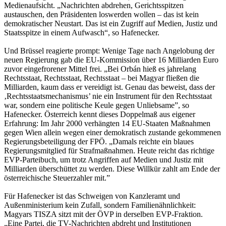
Medienaufsicht. „Nachrichten abdrehen, Gerichtsspitzen
austauschen, den Präsidenten loswerden wollen – das ist kein
demokratischer Neustart. Das ist ein Zugriff auf Medien, Justiz und
Staatsspitze in einem Aufwasch“, so Hafenecker.
Und Brüssel reagierte prompt: Wenige Tage nach Angelobung der
neuen Regierung gab die EU-Kommission über 16 Milliarden Euro
zuvor eingefrorener Mittel frei. „Bei Orbán hieß es jahrelang
Rechtsstaat, Rechtsstaat, Rechtsstaat – bei Magyar fließen die
Milliarden, kaum dass er vereidigt ist. Genau das beweist, dass der
‚Rechtsstaatsmechanismus’ nie ein Instrument für den Rechtsstaat
war, sondern eine politische Keule gegen Unliebsame”, so
Hafenecker. Österreich kennt dieses Doppelmaß aus eigener
Erfahrung: Im Jahr 2000 verhängten 14 EU-Staaten Maßnahmen
gegen Wien allein wegen einer demokratisch zustande gekommenen
Regierungsbeteiligung der FPÖ. „Damals reichte ein blaues
Regierungsmitglied für Strafmaßnahmen. Heute reicht das richtige
EVP-Parteibuch, um trotz Angriffen auf Medien und Justiz mit
Milliarden überschüttet zu werden. Diese Willkür zahlt am Ende der
österreichische Steuerzahler mit.”
Für Hafenecker ist das Schweigen von Kanzleramt und
Außenministerium kein Zufall, sondern Familienähnlichkeit:
Magyars TISZA sitzt mit der ÖVP in derselben EVP-Fraktion.
„Eine Partei, die TV-Nachrichten abdreht und Institutionen