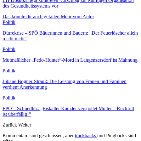
LH Doskozil legt konkreten Vorschlag zur künftigen Organisation
des Gesundheitssystems vor
Das könnte dir auch gefallen
Mehr vom Autor
Politik
Dürrekrise – SPÖ Bäuerinnen und Bauern: „Der Feuerlöscher allein
reicht nicht“
Politik
Mutmaßlicher „Pedo-Hunter“-Mord in Langenzersdorf ist Mahnung
Politik
Juliane Bogner-Strauß: Die Leistung von Frauen und Familien
verdient Anerkennung
Politik
FPÖ – Schnedlitz: „Eiskalter Kanzler verspottet Mütter – Rücktritt
ist überfällig!“
Zurück
Weiter
Kommentare sind geschlossen, aber
trackbacks
und Pingbacks sind