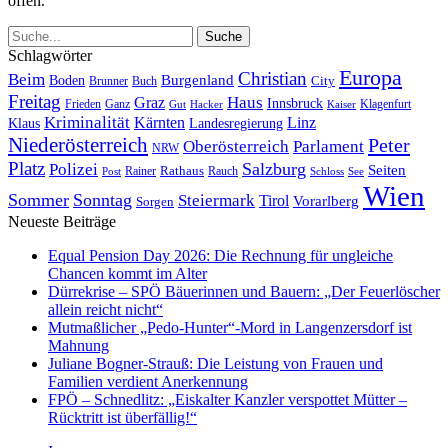
offen.
Schlagwörter
Europa
Christian
Beim
Burgenland
Boden
Buch
City
Brunner
Freitag
Haus
Graz
Innsbruck
Frieden
Ganz
Klagenfurt
Gut
Hacker
Kaiser
Kriminalität
Kärnten
Linz
Klaus
Landesregierung
Niederösterreich
Peter
Oberösterreich
Parlament
NRW
Platz
Polizei
Salzburg
Seiten
Rathaus
Rauch
Post
Rainer
Schloss
See
Wien
Sommer
Sonntag
Steiermark
Tirol
Vorarlberg
Sorgen
Neueste Beiträge
Equal Pension Day 2026: Die Rechnung für ungleiche
Chancen kommt im Alter
Dürrekrise – SPÖ Bäuerinnen und Bauern: „Der Feuerlöscher
allein reicht nicht“
Mutmaßlicher „Pedo-Hunter“-Mord in Langenzersdorf ist
Mahnung
Juliane Bogner-Strauß: Die Leistung von Frauen und
Familien verdient Anerkennung
FPÖ – Schnedlitz: „Eiskalter Kanzler verspottet Mütter –
Rücktritt ist überfällig!“