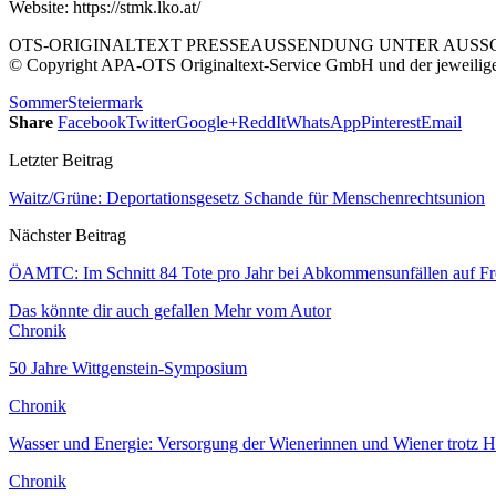
Website: https://stmk.lko.at/
OTS-ORIGINALTEXT PRESSEAUSSENDUNG UNTER AUSSCH
© Copyright APA-OTS Originaltext-Service GmbH und der jeweilig
Sommer
Steiermark
Share
Facebook
Twitter
Google+
ReddIt
WhatsApp
Pinterest
Email
Letzter Beitrag
Waitz/Grüne: Deportationsgesetz Schande für Menschenrechtsunion
Nächster Beitrag
ÖAMTC: Im Schnitt 84 Tote pro Jahr bei Abkommensunfällen auf Fre
Das könnte dir auch gefallen
Mehr vom Autor
Chronik
50 Jahre Wittgenstein-Symposium
Chronik
Wasser und Energie: Versorgung der Wienerinnen und Wiener trotz H
Chronik