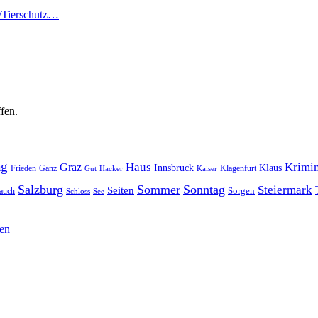
n/Tierschutz…
fen.
ag
Haus
Krimin
Graz
Innsbruck
Klaus
Frieden
Ganz
Klagenfurt
Gut
Hacker
Kaiser
Salzburg
Sommer
Sonntag
Steiermark
Seiten
Sorgen
auch
Schloss
See
hen