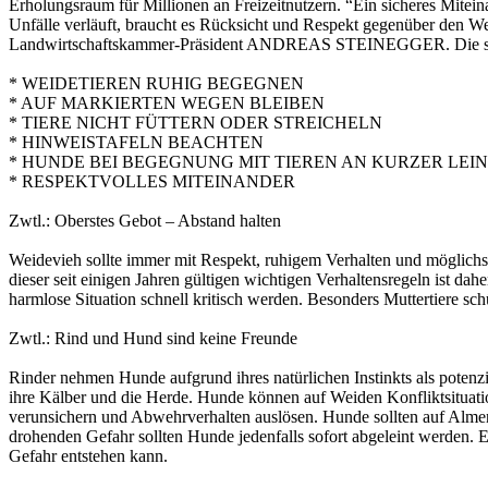
Erholungsraum für Millionen an Freizeitnutzern. “Ein sicheres Mitei
Unfälle verläuft, braucht es Rücksicht und Respekt gegenüber den We
Landwirtschaftskammer-Präsident ANDREAS STEINEGGER. Die sechs
* WEIDETIEREN RUHIG BEGEGNEN
* AUF MARKIERTEN WEGEN BLEIBEN
* TIERE NICHT FÜTTERN ODER STREICHELN
* HINWEISTAFELN BEACHTEN
* HUNDE BEI BEGEGNUNG MIT TIEREN AN KURZER LEIN
* RESPEKTVOLLES MITEINANDER
Zwtl.: Oberstes Gebot – Abstand halten
Weidevieh sollte immer mit Respekt, ruhigem Verhalten und möglichs
dieser seit einigen Jahren gültigen wichtigen Verhaltensregeln ist dah
harmlose Situation schnell kritisch werden. Besonders Muttertiere 
Zwtl.: Rind und Hund sind keine Freunde
Rinder nehmen Hunde aufgrund ihres natürlichen Instinkts als potenz
ihre Kälber und die Herde. Hunde können auf Weiden Konfliktsituati
verunsichern und Abwehrverhalten auslösen. Hunde sollten auf Almen 
drohenden Gefahr sollten Hunde jedenfalls sofort abgeleint werden. E
Gefahr entstehen kann.