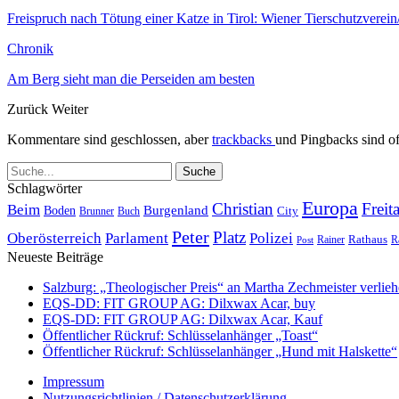
Freispruch nach Tötung einer Katze in Tirol: Wiener Tierschutzverei
Chronik
Am Berg sieht man die Perseiden am besten
Zurück
Weiter
Kommentare sind geschlossen, aber
trackbacks
und Pingbacks sind of
Schlagwörter
Europa
Christian
Freit
Beim
Burgenland
Boden
Buch
City
Brunner
Peter
Platz
Polizei
Oberösterreich
Parlament
Rathaus
R
Post
Rainer
Neueste Beiträge
Salzburg: „Theologischer Preis“ an Martha Zechmeister verlie
EQS-DD: FIT GROUP AG: Dilxwax Acar, buy
EQS-DD: FIT GROUP AG: Dilxwax Acar, Kauf
Öffentlicher Rückruf: Schlüsselanhänger „Toast“
Öffentlicher Rückruf: Schlüsselanhänger „Hund mit Halskette“
Impressum
Nutzungsrichtlinien / Datenschutzerklärung