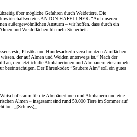
hzeitig über mögliche Gefahren durch Weidetiere. Die
chen Almwirtschaftsvereins ANTON HAFELLNER: “Auf unseren
en außergewöhnlichen Ansturm – wir hoffen, dass durch ein
n Almen und Weideflächen für mehr Sicherheit.
Essensreste, Plastik- und Hundesackerln verschmutzen Almflächen
 wissen, der auf Almen und Weiden unterwegs ist.“ Nach der
üll an, den letztlich die Almbäuerinnen und Almbauern einsammeln
atur beeinträchtigen. Der Ehrenkodex “Saubere Alm“ soll ein gutes
d Wirtschaftsraum für die Almbäuerinnen und Almbauern und eine
eirischen Almen – insgesamt sind rund 50.000 Tiere im Sommer auf
ht tun. _(Schluss)_