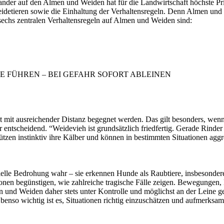
nander auf den Almen und Weiden hat für die Landwirtschaft höchste Pr
idetieren sowie die Einhaltung der Verhaltensregeln. Denn Almen und W
 zentralen Verhaltensregeln auf Almen und Weiden sind:
E FÜHREN – BEI GEFAHR SOFORT ABLEINEN
t mit ausreichender Distanz begegnet werden. Das gilt besonders, wen
er entscheidend. “Weidevieh ist grundsätzlich friedfertig. Gerade Rinde
schützen instinktiv ihre Kälber und können in bestimmten Situationen 
ielle Bedrohung wahr – sie erkennen Hunde als Raubtiere, insbesondere
onen begünstigen, wie zahlreiche tragische Fälle zeigen. Bewegungen
und Weiden daher stets unter Kontrolle und möglichst an der Leine ge
benso wichtig ist es, Situationen richtig einzuschätzen und aufmerksa