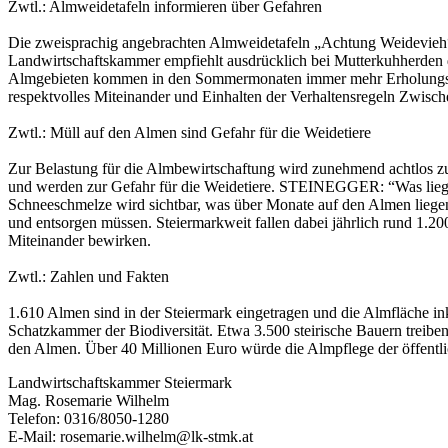
Zwtl.: Almweidetafeln informieren über Gefahren
Die zweisprachig angebrachten Almweidetafeln „Achtung Weidevieh“ 
Landwirtschaftskammer empfiehlt ausdrücklich bei Mutterkuhherde
Almgebieten kommen in den Sommermonaten immer mehr Erholungssuch
respektvolles Miteinander und Einhalten der Verhaltensregeln Zwische
Zwtl.: Müll auf den Almen sind Gefahr für die Weidetiere
Zur Belastung für die Almbewirtschaftung wird zunehmend achtlos zu
und werden zur Gefahr für die Weidetiere. STEINEGGER: “Was liegen
Schneeschmelze wird sichtbar, was über Monate auf den Almen liegen
und entsorgen müssen. Steiermarkweit fallen dabei jährlich rund 1.20
Miteinander bewirken.
Zwtl.: Zahlen und Fakten
1.610 Almen sind in der Steiermark eingetragen und die Almfläche i
Schatzkammer der Biodiversität. Etwa 3.500 steirische Bauern treibe
den Almen. Über 40 Millionen Euro würde die Almpflege der öffentli
Landwirtschaftskammer Steiermark
Mag. Rosemarie Wilhelm
Telefon: 0316/8050-1280
E-Mail: rosemarie.wilhelm@lk-stmk.at