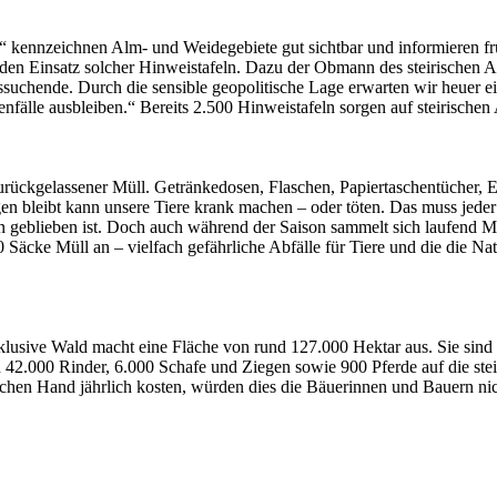
kennzeichnen Alm- und Weidegebiete gut sichtbar und informieren frü
n den Einsatz solcher Hinweistafeln. Dazu der Obmann des steiris
ende. Durch die sensible geopolitische Lage erwarten wir heuer ein
nfälle ausbleiben.“ Bereits 2.500 Hinweistafeln sorgen auf steirische
rückgelassener Müll. Getränkedosen, Flaschen, Papiertaschentücher, 
 bleibt kann unsere Tiere krank machen – oder töten. Das muss jeder
 geblieben ist. Doch auch während der Saison sammelt sich laufend M
0 Säcke Müll an – vielfach gefährliche Abfälle für Tiere und die die N
nklusive Wald macht eine Fläche von rund 127.000 Hektar aus. Sie sin
n 42.000 Rinder, 6.000 Schafe und Ziegen sowie 900 Pferde auf die st
chen Hand jährlich kosten, würden dies die Bäuerinnen und Bauern nic