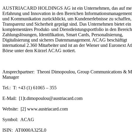
AUSTRIACARD HOLDINGS AG ist ein Unternehmen, das auf mehr 
Erfahrung und Innovation in den Bereichen Informationsmanagement
und Kommunikation zurückblickt, um Kundenerlebnisse zu schaffen,
Transparenz und Sicherheit geprägt sind. Das Unternehmen bietet ein
komplementäres Produkt- und Dienstleistungsportfolio in den Bereic
Zahlungslösungen, Identifikation, Smart Cards, Personalisierung,
Digitalisierung und sicheres Datenmanagement. ACAG beschäftigt
international 2.360 Mitarbeiter und ist an der Wiener und Euronext A
Börse unter dem Kürzel ACAG notiert.
Ansprechpartner: Theoni Dimopoulou, Group Communications & M
Manager
Tel.: T: +43 (1) 61065 – 355
E-Mail: [1]t.dimopoulou@austriacard.com
Website: [2] www.austriacard.com
Symbol: ACAG
ISIN: AT0000A325L0