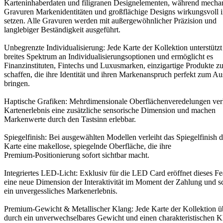
Karteninhaberdaten und filigranen Designelementen, während mecha
Gravuren Markenidentitäten und großflächige Designs wirkungsvoll 
setzen. Alle Gravuren werden mit außergewöhnlicher Präzision und
langlebiger Beständigkeit ausgeführt.
Unbegrenzte Individualisierung: Jede Karte der Kollektion unterstützt
breites Spektrum an Individualisierungsoptionen und ermöglicht es
Finanzinstituten, Fintechs und Luxusmarken, einzigartige Produkte z
schaffen, die ihre Identität und ihren Markenanspruch perfekt zum A
bringen.
Haptische Grafiken: Mehrdimensionale Oberflächenveredelungen ver
Kartenerlebnis eine zusätzliche sensorische Dimension und machen
Markenwerte durch den Tastsinn erlebbar.
Spiegelfinish: Bei ausgewählten Modellen verleiht das Spiegelfinish d
Karte eine makellose, spiegelnde Oberfläche, die ihre
Premium-Positionierung sofort sichtbar macht.
Integriertes LED-Licht: Exklusiv für die LED Card eröffnet dieses Fe
eine neue Dimension der Interaktivität im Moment der Zahlung und sc
ein unvergessliches Markenerlebnis.
Premium-Gewicht & Metallischer Klang: Jede Karte der Kollektion ü
durch ein unverwechselbares Gewicht und einen charakteristischen K