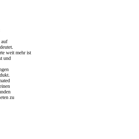
:
 auf
deutet.
 weit mehr ist
st und
ungen
dukt.
nated
einen
Kunden
eten zu