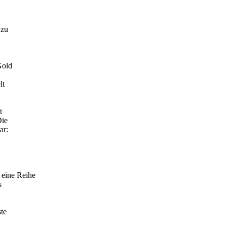
 zu
Gold
lt
t
Die
ar:
eine Reihe
s
te