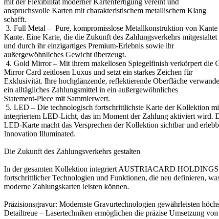
mit der Flexibilität moderner Kartenfertigung vereint und
anspruchsvolle Karten mit charakteristischem metallischem Klang
schafft.
3. Full Metal – Pure, kompromisslose Metallkonstruktion von Kante
Kante. Eine Karte, die die Zukunft des Zahlungsverkehrs mitgestaltet
und durch ihr einzigartiges Premium-Erlebnis sowie ihr
außergewöhnliches Gewicht überzeugt.
4. Gold Mirror – Mit ihrem makellosen Spiegelfinish verkörpert die 
Mirror Card zeitlosen Luxus und setzt ein starkes Zeichen für
Exklusivität. Ihre hochglänzende, reflektierende Oberfläche verwande
ein alltägliches Zahlungsmittel in ein außergewöhnliches
Statement-Piece mit Sammlerwert.
5. LED – Die technologisch fortschrittlichste Karte der Kollektion mi
integriertem LED-Licht, das im Moment der Zahlung aktiviert wird. 
LED-Karte macht das Versprechen der Kollektion sichtbar und erlebb
Innovation Illuminated.
Die Zukunft des Zahlungsverkehrs gestalten
In der gesamten Kollektion integriert AUSTRIACARD HOLDINGS 
fortschrittlicher Technologien und Funktionen, die neu definieren, wa
moderne Zahlungskarten leisten können.
Präzisionsgravur: Modernste Gravurtechnologien gewährleisten höchs
Detailtreue – Lasertechniken ermöglichen die präzise Umsetzung von