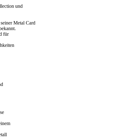
ection und
einer Metal Card
bekannt.
d für
,
hkeiten
nd
se
einem
tall