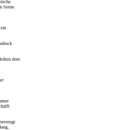
nische
in Szene
 ein
u
usdruck
leihen dem
er
ature
hafft
berzeugt
lang,