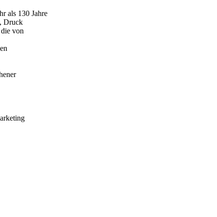
als 130 Jahre
, Druck
 die von
hen
thener
arketing