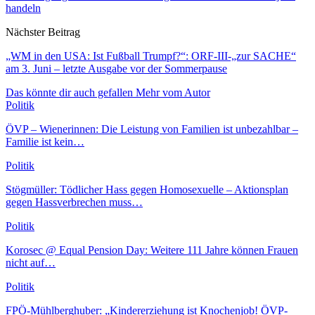
handeln
Nächster Beitrag
„WM in den USA: Ist Fußball Trumpf?“: ORF-III-„zur SACHE“
am 3. Juni – letzte Ausgabe vor der Sommerpause
Das könnte dir auch gefallen
Mehr vom Autor
Politik
ÖVP – Wienerinnen: Die Leistung von Familien ist unbezahlbar –
Familie ist kein…
Politik
Stögmüller: Tödlicher Hass gegen Homosexuelle – Aktionsplan
gegen Hassverbrechen muss…
Politik
Korosec @ Equal Pension Day: Weitere 111 Jahre können Frauen
nicht auf…
Politik
FPÖ-Mühlberghuber: „Kindererziehung ist Knochenjob! ÖVP-