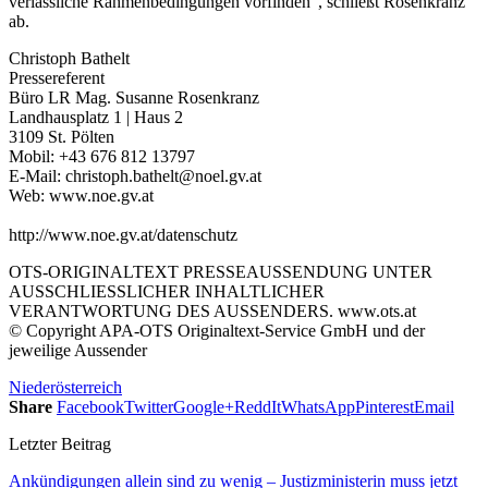
verlässliche Rahmenbedingungen vorfinden“, schließt Rosenkranz
ab.
Christoph Bathelt
Pressereferent
Büro LR Mag. Susanne Rosenkranz
Landhausplatz 1 | Haus 2
3109 St. Pölten
Mobil: +43 676 812 13797
E-Mail: christoph.bathelt@noel.gv.at
Web: www.noe.gv.at
http://www.noe.gv.at/datenschutz
OTS-ORIGINALTEXT PRESSEAUSSENDUNG UNTER
AUSSCHLIESSLICHER INHALTLICHER
VERANTWORTUNG DES AUSSENDERS. www.ots.at
© Copyright APA-OTS Originaltext-Service GmbH und der
jeweilige Aussender
Niederösterreich
Share
Facebook
Twitter
Google+
ReddIt
WhatsApp
Pinterest
Email
Letzter Beitrag
Ankündigungen allein sind zu wenig – Justizministerin muss jetzt