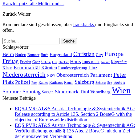
Kanzler putzt alle Mütter und…
Zurück
Weiter
Kommentare sind geschlossen, aber
trackbacks
und Pingbacks sind
offen.
Schlagwörter
Europa
Christian
Beim
Burgenland
Boden
Buch
City
Brunner
Freitag
Haus
Graz
Innsbruck
Frieden
Ganz
Klagenfurt
Gut
Hacker
Kaiser
Kriminalität
Kärnten
Linz
Klaus
Landesregierung
Niederösterreich
Peter
Oberösterreich
Parlament
NRW
Platz
Polizei
Salzburg
Seiten
Rathaus
Rauch
Post
Rainer
Schloss
See
Wien
Sommer
Sonntag
Steiermark
Tirol
Vorarlberg
Sorgen
Neueste Beiträge
EQS-PVR: AT&S Austria Technologie & Systemtechnik AG:
Release according to Article 135, Section 2 BörseG with the
objective of Europe-wide distribution
EQS-PVR: AT&S Austria Technologie & Systemtechnik AG:
Veröffentlichung gemäß § 135 Abs. 2 BörseG mit dem Ziel
der europaweiten Verbreitung