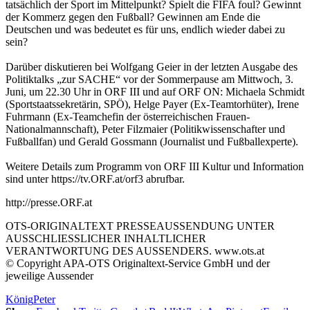
tatsächlich der Sport im Mittelpunkt? Spielt die FIFA foul? Gewinnt
der Kommerz gegen den Fußball? Gewinnen am Ende die
Deutschen und was bedeutet es für uns, endlich wieder dabei zu
sein?
Darüber diskutieren bei Wolfgang Geier in der letzten Ausgabe des
Politiktalks „zur SACHE“ vor der Sommerpause am Mittwoch, 3.
Juni, um 22.30 Uhr in ORF III und auf ORF ON: Michaela Schmidt
(Sportstaatssekretärin, SPÖ), Helge Payer (Ex-Teamtorhüter), Irene
Fuhrmann (Ex-Teamchefin der österreichischen Frauen-
Nationalmannschaft), Peter Filzmaier (Politikwissenschafter und
Fußballfan) und Gerald Gossmann (Journalist und Fußballexperte).
Weitere Details zum Programm von ORF III Kultur und Information
sind unter https://tv.ORF.at/orf3 abrufbar.
http://presse.ORF.at
OTS-ORIGINALTEXT PRESSEAUSSENDUNG UNTER
AUSSCHLIESSLICHER INHALTLICHER
VERANTWORTUNG DES AUSSENDERS. www.ots.at
© Copyright APA-OTS Originaltext-Service GmbH und der
jeweilige Aussender
König
Peter