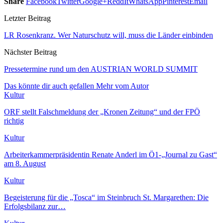
Share
Facebook
Twitter
Google+
ReddIt
WhatsApp
Pinterest
Email
Letzter Beitrag
LR Rosenkranz. Wer Naturschutz will, muss die Länder einbinden
Nächster Beitrag
Pressetermine rund um den AUSTRIAN WORLD SUMMIT
Das könnte dir auch gefallen
Mehr vom Autor
Kultur
ORF stellt Falschmeldung der „Kronen Zeitung“ und der FPÖ
richtig
Kultur
Arbeiterkammerpräsidentin Renate Anderl im Ö1-„Journal zu Gast“
am 8. August
Kultur
Begeisterung für die „Tosca“ im Steinbruch St. Margarethen: Die
Erfolgsbilanz zur…