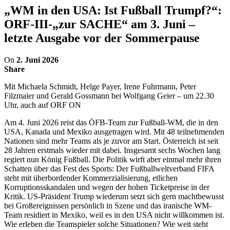
„WM in den USA: Ist Fußball Trumpf?“:
ORF-III-„zur SACHE“ am 3. Juni –
letzte Ausgabe vor der Sommerpause
On
2. Juni 2026
Share
Mit Michaela Schmidt, Helge Payer, Irene Fuhrmann, Peter
Filzmaier und Gerald Gossmann bei Wolfgang Geier – um 22.30
Uhr, auch auf ORF ON
Am 4. Juni 2026 reist das ÖFB-Team zur Fußball-WM, die in den
USA, Kanada und Mexiko ausgetragen wird. Mit 48 teilnehmenden
Nationen sind mehr Teams als je zuvor am Start. Österreich ist seit
28 Jahren erstmals wieder mit dabei. Insgesamt sechs Wochen lang
regiert nun König Fußball. Die Politik wirft aber einmal mehr ihren
Schatten über das Fest des Sports: Der Fußballweltverband FIFA
steht mit überbordender Kommerzialisierung, etlichen
Korruptionsskandalen und wegen der hohen Ticketpreise in der
Kritik. US-Präsident Trump wiederum setzt sich gern machtbewusst
bei Großereignissen persönlich in Szene und das iranische WM-
Team residiert in Mexiko, weil es in den USA nicht willkommen ist.
Wie erleben die Teamspieler solche Situationen? Wie weit steht