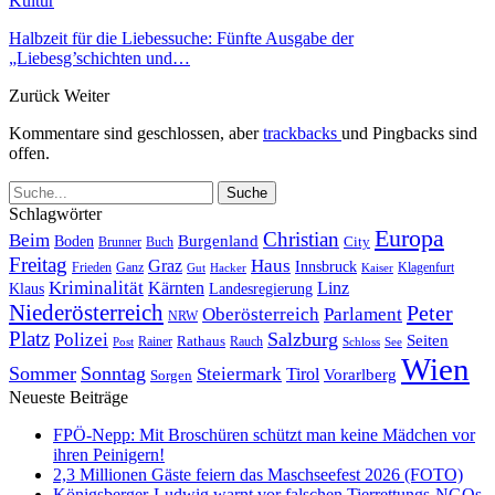
Kultur
Halbzeit für die Liebessuche: Fünfte Ausgabe der
„Liebesg’schichten und…
Zurück
Weiter
Kommentare sind geschlossen, aber
trackbacks
und Pingbacks sind
offen.
Schlagwörter
Europa
Christian
Beim
Burgenland
Boden
Buch
City
Brunner
Freitag
Haus
Graz
Innsbruck
Frieden
Ganz
Klagenfurt
Gut
Hacker
Kaiser
Kriminalität
Kärnten
Linz
Klaus
Landesregierung
Niederösterreich
Peter
Oberösterreich
Parlament
NRW
Platz
Polizei
Salzburg
Seiten
Rathaus
Rauch
Post
Rainer
Schloss
See
Wien
Sommer
Sonntag
Steiermark
Tirol
Vorarlberg
Sorgen
Neueste Beiträge
FPÖ-Nepp: Mit Broschüren schützt man keine Mädchen vor
ihren Peinigern!
2,3 Millionen Gäste feiern das Maschseefest 2026 (FOTO)
Königsberger-Ludwig warnt vor falschen Tierrettungs-NGOs