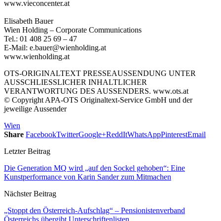
www.vieconcenter.at
Elisabeth Bauer
Wien Holding – Corporate Communications
Tel.: 01 408 25 69 – 47
E-Mail: e.bauer@wienholding.at
www.wienholding.at
OTS-ORIGINALTEXT PRESSEAUSSENDUNG UNTER
AUSSCHLIESSLICHER INHALTLICHER
VERANTWORTUNG DES AUSSENDERS. www.ots.at
© Copyright APA-OTS Originaltext-Service GmbH und der
jeweilige Aussender
Wien
Share
Facebook
Twitter
Google+
ReddIt
WhatsApp
Pinterest
Email
Letzter Beitrag
Die Generation MQ wird „auf den Sockel gehoben“: Eine
Kunstperformance von Karin Sander zum Mitmachen
Nächster Beitrag
„Stoppt den Österreich-Aufschlag“ – Pensionistenverband
Österreichs übergibt Unterschriftenlisten