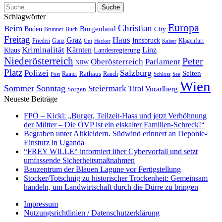
Schlagwörter
Europa
Christian
Beim
Burgenland
Boden
Buch
City
Brunner
Freitag
Haus
Graz
Innsbruck
Frieden
Ganz
Klagenfurt
Gut
Hacker
Kaiser
Kriminalität
Kärnten
Linz
Klaus
Landesregierung
Niederösterreich
Peter
Oberösterreich
Parlament
NRW
Platz
Polizei
Salzburg
Seiten
Rathaus
Rauch
Post
Rainer
Schloss
See
Wien
Sommer
Sonntag
Steiermark
Tirol
Vorarlberg
Sorgen
Neueste Beiträge
FPÖ – Kickl: „Burger, Teilzeit-Hass und jetzt Verhöhnung
der Mütter – Die ÖVP ist ein eiskalter Familien-Schreck!“
Begraben unter Altkleidern. Südwind erinnert an Deponie-
Einsturz in Uganda
“FREY WILLE“ informiert über Cybervorfall und setzt
umfassende Sicherheitsmaßnahmen
Bauzentrum der Blauen Lagune vor Fertigstellung
Stocker/Totschnig zu historischer Trockenheit: Gemeinsam
handeln, um Landwirtschaft durch die Dürre zu bringen
Impressum
Nutzungsrichtlinien / Datenschutzerklärung