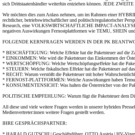
sich Drittstaatenhändler weiterhin entziehen können. JEDE ZWE
Wir möchten dies zum Anlass nehmen, um im Rahmen einer HYBRID
rechtlicher, betriebswirtschaftlicher und politisch/regulator
Research, eine VOLKSWIRTSCHAFTLICHE IMPACT-ANALYSE der 
negativen Auswirkungen Fernostplattformen wie TEMU, SHEIN und 
FOLGENDE KERNFRAGEN WERDEN IN DER PK BEANTWO
* BESCHÄFTIGUNG: Welche Effekte hat die Paketsteuer auf die Za
* EINKOMMEN: Wie wird die Paketsteuer das Einkommen der Österr
* WERTSCHÖPFUNG: Welche Wertschöpfungseffekte hat die Paketst
* STEUERN: Welche fiskalischen Effekte hat die Paketsteuer auf d
* RECHT: Warum verstößt die Paketsteuer mit hoher Wahrscheinlichk
* FERNOST-PLATTFORMEN: Welche Auswirkungen haben Temu, Shein u
* KONSUMENTENSICHT: Was halten die Österreicher von der Pakets
POLITISCHE EMPFEHLUNG: Warum fügt die Paketsteuer dem Digital- 
All diese und viele weitere Fragen werden in unserer hybriden Press
Medienvertreter:innen weitere Fragen gestellt werden.
IHRE GESPRÄCHSPARTNER:
* HARALD GUTSCHI | Geschäftsführer, OTTO Austria | HV-Vizep