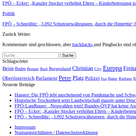
FPÖ – Ecker: „Kanzler Stocker verhöhnt Eltern – Kinderbetreuung is
Politik
FPÖ – Schnedlitz: „3.092 Schutzgewährungen ‚durch die Hintertür‘ 
Zurück
Weiter
Kommentare sind geschlossen, aber
trackbacks
und Pingbacks sind of
Schlagwörter
Europa
Christian
Freit
Beim
Burgenland
Boden
Buch
City
Brunner
Peter
Platz
Polizei
Oberösterreich
Parlament
Rathaus
R
Post
Rainer
Neueste Beiträge
Hanger: Die FPÖ lebt anscheinend von Panikmache und Schwa
Historische Trockenheit setzt Landwirtschaft massiv unter Dru
FPÖ-Landbauer: „Neuwahlen jetzt! Bundes-ÖVP hat keine Ant
FPÖ – Ecker: „Kanzler Stocker verhöhnt Eltern – Kinderbetreu
FPÖ – Schnedlitz: „3.092 Schutzgewährungen ‚durch die Hinte
Impressum
Nutzungsrichtlinien / Datenschutzerklärung