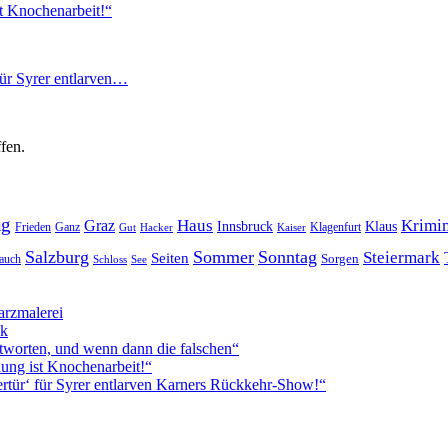
t Knochenarbeit!“
für Syrer entlarven…
fen.
ag
Haus
Krimin
Graz
Innsbruck
Klaus
Frieden
Ganz
Klagenfurt
Gut
Hacker
Kaiser
Salzburg
Sommer
Sonntag
Steiermark
Seiten
Sorgen
auch
Schloss
See
rzmalerei
ck
worten, und wenn dann die falschen“
ung ist Knochenarbeit!“
rtür‘ für Syrer entlarven Karners Rückkehr-Show!“