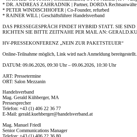
* DR. ANDREAS ZAHRADNIK | Partner, DORDA Rechtsanwälte
* PETER WINDISCHHOFER | Co-Founder, refurbed
* RAINER WILL | Geschäftsführer Handelsverband
DAS PRESSEGESPRÄCH FINDET HYBRID STATT. SIE SI
RICHTEN SIE BITTE ZEITNAHE PER MAIL AN: GERAL
HV-PRESSEKONFERENZ „NEIN ZUR PAKETSTEUER“
Online-Teilnahme möglich, Link wird nach Anmeldung bereitgestellt.
DATUM: 09.06.2026, 09:30 Uhr – 09.06.2026, 10:30 Uhr
ART: Pressetermine
ORT: Salon Mezzanin
Handelsverband
Mag. Gerald Kühberger, MA
Pressesprecher
Telefon: +43 (1) 406 22 36 77
E-Mail: gerald.kuehberger@handelsverband.at
Mag. Manuel Friedl
Senior Communications Manager
Telefon: +43 (1) 406 22 36 80