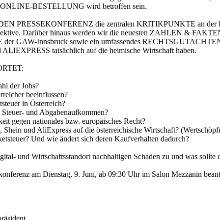
ITE ONLINE-BESTELLUNG wird betroffen sein.
EN PRESSEKONFERENZ die zentralen KRITIKPUNKTE an der Paketsteu
ischer Perspektive. Darüber hinaus werden wir die neuesten ZAHL
GAW-Innsbruck sowie ein umfassendes RECHTSGUTACHTEN von D
ALIEXPRESS tatsächlich auf die heimische Wirtschaft haben.
RTET:
hl der Jobs?
eicher beeinflussen?
euer in Österreich?
as Steuer- und Abgabenaufkommen?
eit gegen nationales bzw. europäisches Recht?
nd AliExpress auf die österreichische Wirtschaft? (Wertschöpfun
teuer? Und wie ändert sich deren Kaufverhalten dadurch?
und Wirtschaftsstandort nachhaltigen Schaden zu und was sollte di
ekonferenz am Dienstag, 9. Juni, ab 09:30 Uhr im Salon Mezzanin bean
räsident