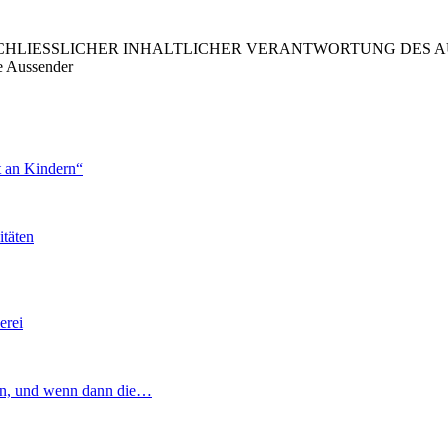
LIESSLICHER INHALTLICHER VERANTWORTUNG DES AUS
e Aussender
t an Kindern“
itäten
erei
en, und wenn dann die…