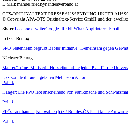
E-Mail: manuel.friedl@handelsverband.at
OTS-ORIGINALTEXT PRESSEAUSSENDUNG UNTER AUSSCH
© Copyright APA-OTS Originaltext-Service GmbH und der jeweilig
Share
Facebook
Twitter
Google+
ReddIt
WhatsApp
Pinterest
Email
Letzter Beitrag
SPÖ-Seltenheim begrüßt Babler-Initiative „Gemeinsam gegen Gewal
Nächster Beitrag
Maurer/Grüne: Ministerin Holzleitner ohne jeden Plan für die Univers
Das könnte dir auch gefallen
Mehr vom Autor
Politik
Hanger: Die FPÖ lebt anscheinend von Panikmache und Schwarzmal
Politik
FPÖ-Landbauer: „Neuwahlen jetzt! Bundes-ÖVP hat keine Antwort
Politik