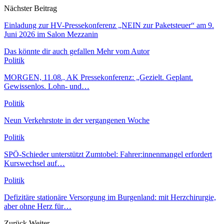
Nächster Beitrag
Einladung zur HV-Pressekonferenz „NEIN zur Paketsteuer“ am 9.
Juni 2026 im Salon Mezzanin
Das könnte dir auch gefallen
Mehr vom Autor
Politik
MORGEN, 11.08., AK Pressekonferenz: „Gezielt. Geplant.
Gewissenlos. Lohn- und…
Politik
Neun Verkehrstote in der vergangenen Woche
Politik
SPÖ-Schieder unterstützt Zumtobel: Fahrer:innenmangel erfordert
Kurswechsel auf…
Politik
Defizitäre stationäre Versorgung im Burgenland: mit Herzchirurgie,
aber ohne Herz für…
Zurück
Weiter