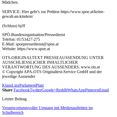
Mädchen.
SERVICE: Hier geht’s zur Petition https://www.spoe.at/keine-
gewalt-an-kindern/
(Schluss) bj/ff
SPÖ-Bundesorganisation/Pressedienst
Telefon: 01/53427-275
E-Mail: spoepressedienst@spoe.at
Website: https://www.spoe.at
OTS-ORIGINALTEXT PRESSEAUSSENDUNG UNTER
AUSSCHLIESSLICHER INHALTLICHER
VERANTWORTUNG DES AUSSENDERS. www.ots.at
© Copyright APA-OTS Originaltext-Service GmbH und der
jeweilige Aussender
Klaus
Linz
Parlament
Platz
Share
Facebook
Twitter
Google+
ReddIt
WhatsApp
Pinterest
Email
Letzter Beitrag
Verantwortungsvoller Umgang mit Medienauftritten im
Schulbereich