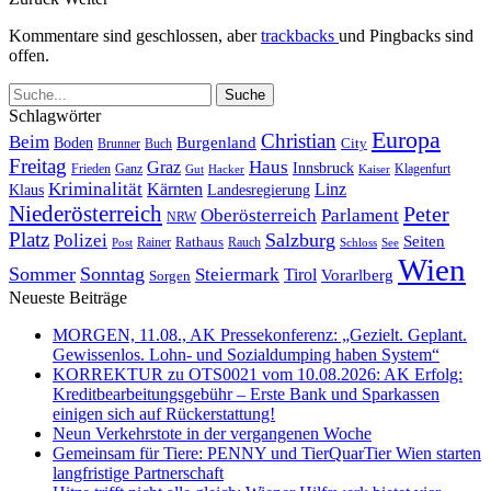
Kommentare sind geschlossen, aber
trackbacks
und Pingbacks sind
offen.
Schlagwörter
Europa
Christian
Beim
Burgenland
Boden
Buch
City
Brunner
Freitag
Haus
Graz
Innsbruck
Frieden
Ganz
Klagenfurt
Gut
Hacker
Kaiser
Kriminalität
Kärnten
Linz
Klaus
Landesregierung
Niederösterreich
Peter
Oberösterreich
Parlament
NRW
Platz
Polizei
Salzburg
Seiten
Rathaus
Rauch
Post
Rainer
Schloss
See
Wien
Sommer
Sonntag
Steiermark
Tirol
Vorarlberg
Sorgen
Neueste Beiträge
MORGEN, 11.08., AK Pressekonferenz: „Gezielt. Geplant.
Gewissenlos. Lohn- und Sozialdumping haben System“
KORREKTUR zu OTS0021 vom 10.08.2026: AK Erfolg:
Kreditbearbeitungsgebühr – Erste Bank und Sparkassen
einigen sich auf Rückerstattung!
Neun Verkehrstote in der vergangenen Woche
Gemeinsam für Tiere: PENNY und TierQuarTier Wien starten
langfristige Partnerschaft