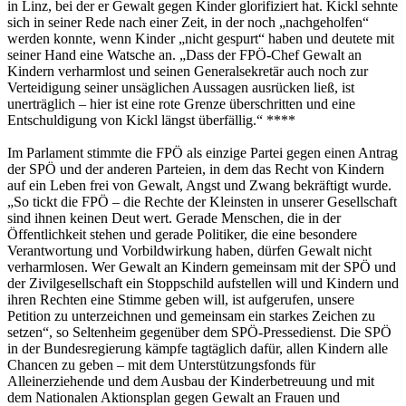
in Linz, bei der er Gewalt gegen Kinder glorifiziert hat. Kickl sehnte
sich in seiner Rede nach einer Zeit, in der noch „nachgeholfen“
werden konnte, wenn Kinder „nicht gespurt“ haben und deutete mit
seiner Hand eine Watsche an. „Dass der FPÖ-Chef Gewalt an
Kindern verharmlost und seinen Generalsekretär auch noch zur
Verteidigung seiner unsäglichen Aussagen ausrücken ließ, ist
unerträglich – hier ist eine rote Grenze überschritten und eine
Entschuldigung von Kickl längst überfällig.“ ****
Im Parlament stimmte die FPÖ als einzige Partei gegen einen Antrag
der SPÖ und der anderen Parteien, in dem das Recht von Kindern
auf ein Leben frei von Gewalt, Angst und Zwang bekräftigt wurde.
„So tickt die FPÖ – die Rechte der Kleinsten in unserer Gesellschaft
sind ihnen keinen Deut wert. Gerade Menschen, die in der
Öffentlichkeit stehen und gerade Politiker, die eine besondere
Verantwortung und Vorbildwirkung haben, dürfen Gewalt nicht
verharmlosen. Wer Gewalt an Kindern gemeinsam mit der SPÖ und
der Zivilgesellschaft ein Stoppschild aufstellen will und Kindern und
ihren Rechten eine Stimme geben will, ist aufgerufen, unsere
Petition zu unterzeichnen und gemeinsam ein starkes Zeichen zu
setzen“, so Seltenheim gegenüber dem SPÖ-Pressedienst. Die SPÖ
in der Bundesregierung kämpfe tagtäglich dafür, allen Kindern alle
Chancen zu geben – mit dem Unterstützungsfonds für
Alleinerziehende und dem Ausbau der Kinderbetreuung und mit
dem Nationalen Aktionsplan gegen Gewalt an Frauen und