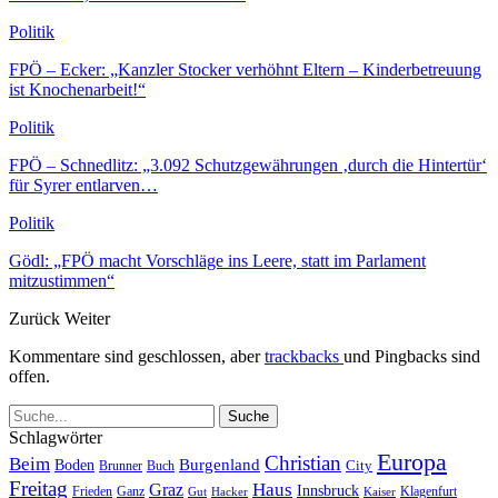
Politik
FPÖ – Ecker: „Kanzler Stocker verhöhnt Eltern – Kinderbetreuung
ist Knochenarbeit!“
Politik
FPÖ – Schnedlitz: „3.092 Schutzgewährungen ‚durch die Hintertür‘
für Syrer entlarven…
Politik
Gödl: „FPÖ macht Vorschläge ins Leere, statt im Parlament
mitzustimmen“
Zurück
Weiter
Kommentare sind geschlossen, aber
trackbacks
und Pingbacks sind
offen.
Schlagwörter
Europa
Christian
Beim
Burgenland
Boden
Buch
City
Brunner
Freitag
Haus
Graz
Innsbruck
Frieden
Ganz
Klagenfurt
Gut
Hacker
Kaiser