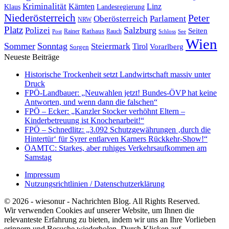
Kriminalität
Kärnten
Linz
Klaus
Landesregierung
Niederösterreich
Peter
Oberösterreich
Parlament
NRW
Platz
Polizei
Salzburg
Seiten
Rathaus
Rauch
Post
Rainer
Schloss
See
Wien
Sommer
Sonntag
Steiermark
Tirol
Vorarlberg
Sorgen
Neueste Beiträge
Historische Trockenheit setzt Landwirtschaft massiv unter
Druck
FPÖ-Landbauer: „Neuwahlen jetzt! Bundes-ÖVP hat keine
Antworten, und wenn dann die falschen“
FPÖ – Ecker: „Kanzler Stocker verhöhnt Eltern –
Kinderbetreuung ist Knochenarbeit!“
FPÖ – Schnedlitz: „3.092 Schutzgewährungen ‚durch die
Hintertür‘ für Syrer entlarven Karners Rückkehr-Show!“
ÖAMTC: Starkes, aber ruhiges Verkehrsaufkommen am
Samstag
Impressum
Nutzungsrichtlinien / Datenschutzerklärung
© 2026 - wiesonur - Nachrichten Blog. All Rights Reserved.
Wir verwenden Cookies auf unserer Website, um Ihnen die
relevanteste Erfahrung zu bieten, indem wir uns an Ihre Vorlieben
erinnern und Besuche wiederholen. Durch Klicken auf