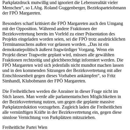
Parkplatzdruck mutwillig und ignoriert die Lebensrealität vieler
Menschen“, so LAbg. Roland Guggenberger, Bezirksparteiobmann
der FPÖ Margareten.
Besonders scharf kritisiert die FPÖ Margareten auch den Umgang
mit der Opposition. Während andere Fraktionen der
Bezirksvertretung bereits im Vorfeld zu einer Präsentation des
Projekts eingeladen worden seien, sei die FPÖ trotz ausdrücklichen
Terminansuchens außen vor gelassen worden. „Das ist ein
demokratiepolitisch äußerst fragwürdiger Vorgang. Wenn ein
Projekt dieser Tragweite geplant wird, müssen alle gewählten
Fraktionen rechtzeitig und gleichberechtigt informiert werden. Die
FPÖ Margareten wird sich jedenfalls nicht mundtot machen lassen
und in den kommenden Sitzungen der Bezirksvertretung mit aller
Entschlossenheit gegen dieses Vorhaben ankämpfen“, so Fritz
Simhandl, Klubobmann der FPÖ Margareten.
Die Freiheitlichen werden die Anrainer in dieser Frage nicht im
Stich lassen. Man werde alle parlamentarischen Möglichkeiten in
der Bezirksvertretung nutzen, um gegen die geplante massive
Parkplatzreduktion vorzugehen. Zugleich laden die Freiheitlichen
alle vernünftigen Kräfte in der Bezirksvertretung ein, gegen diese
sinnlose Vernichtung von Parkplätzen mitzuziehen.
Freiheitliche Partei Wien