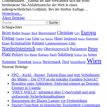
Goldmedaillen.
_Einmal im Jahr verwandelt sich die wohl
berühmteste Ski-Abfahrtsstrecke der Welt in einen
außergewöhnlichen Golfplatz. Bei der fünften Auflage
…
Weiterlesen...
Ältere Beiträge
Schlagwörter
Europa
Christian
Beim
Burgenland
Boden
Buch
City
Brunner
Freitag
Haus
Graz
Innsbruck
Frieden
Ganz
Klagenfurt
Gut
Hacker
Kaiser
Kriminalität
Kärnten
Linz
Klaus
Landesregierung
Niederösterreich
Peter
Oberösterreich
Parlament
NRW
Platz
Polizei
Salzburg
Seiten
Rathaus
Rauch
Post
Rainer
Schloss
See
Wien
Sommer
Sonntag
Steiermark
Tirol
Vorarlberg
Sorgen
Neueste Beiträge
FPÖ – Kickl: „Burger, Teilzeit-Hass und jetzt Verhöhnung
der Mütter – Die ÖVP ist ein eiskalter Familien-Schreck!“
Begraben unter Altkleidern. Südwind erinnert an Deponie-
Einsturz in Uganda
“FREY WILLE“ informiert über Cybervorfall und setzt
umfassende Sicherheitsmaßnahmen
Bauzentrum der Blauen Lagune vor Fertigstellung
Stocker/Totschnig zu historischer Trockenheit: Gemeinsam