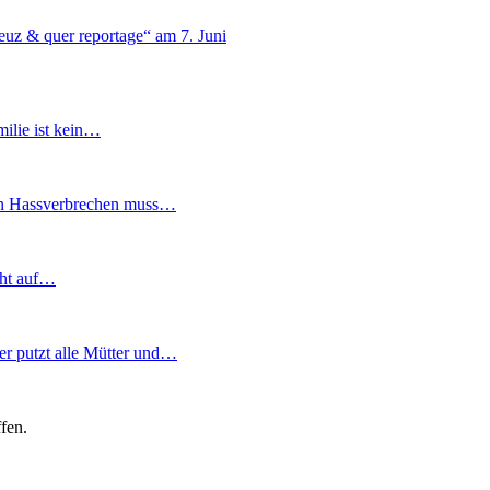
z & quer reportage“ am 7. Juni
ilie ist kein…
gen Hassverbrechen muss…
cht auf…
r putzt alle Mütter und…
fen.