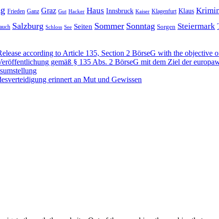
ag
Haus
Krimin
Graz
Innsbruck
Klaus
Frieden
Ganz
Klagenfurt
Gut
Hacker
Kaiser
Salzburg
Sommer
Sonntag
Steiermark
Seiten
Sorgen
auch
Schloss
See
se according to Article 135, Section 2 BörseG with the objective of
öffentlichung gemäß § 135 Abs. 2 BörseG mit dem Ziel der europawe
rsumstellung
desverteidigung erinnert an Mut und Gewissen