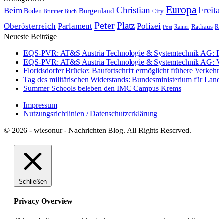
Europa
Christian
Freit
Beim
Burgenland
Boden
Buch
City
Brunner
Peter
Platz
Polizei
Oberösterreich
Parlament
Rathaus
R
Post
Rainer
Neueste Beiträge
EQS-PVR: AT&S Austria Technologie & Systemtechnik AG: Relea
EQS-PVR: AT&S Austria Technologie & Systemtechnik AG: Ver
Floridsdorfer Brücke: Baufortschritt ermöglicht frühere Verkeh
Tag des militärischen Widerstands: Bundesministerium für Lan
Summer Schools beleben den IMC Campus Krems
Impressum
Nutzungsrichtlinien / Datenschutzerklärung
© 2026 - wiesonur - Nachrichten Blog. All Rights Reserved.
Schließen
Privacy Overview