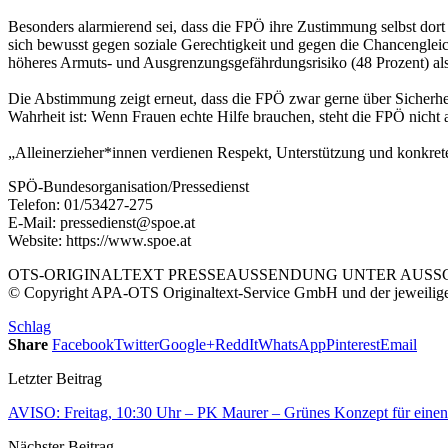
Besonders alarmierend sei, dass die FPÖ ihre Zustimmung selbst dort
sich bewusst gegen soziale Gerechtigkeit und gegen die Chancengleich
höheres Armuts- und Ausgrenzungsgefährdungsrisiko (48 Prozent) als
Die Abstimmung zeigt erneut, dass die FPÖ zwar gerne über Sicherheit
Wahrheit ist: Wenn Frauen echte Hilfe brauchen, steht die FPÖ nicht a
„Alleinerzieher*innen verdienen Respekt, Unterstützung und konkrete 
SPÖ-Bundesorganisation/Pressedienst
Telefon: 01/53427-275
E-Mail: pressedienst@spoe.at
Website: https://www.spoe.at
OTS-ORIGINALTEXT PRESSEAUSSENDUNG UNTER AUSSCH
© Copyright APA-OTS Originaltext-Service GmbH und der jeweilig
Schlag
Share
Facebook
Twitter
Google+
ReddIt
WhatsApp
Pinterest
Email
Letzter Beitrag
AVISO: Freitag, 10:30 Uhr – PK Maurer – Grünes Konzept für einen 
Nächster Beitrag