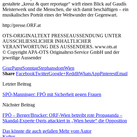
gestaltete „kreuz & quer reportage“ wirft einen Blick auf Gaudís
Meisterwerk und die Menschen, die sich damit beschäftigen – ein
musikalisches Porträt eines der Weltwunder der Gegenwart.
http://presse.ORF.at
OTS-ORIGINALTEXT PRESSEAUSSENDUNG UNTER
AUSSCHLIESSLICHER INHALTLICHER
VERANTWORTUNG DES AUSSENDERS. www.ots.at
© Copyright APA-OTS Originaltext-Service GmbH und der
jeweilige Aussender
Graz
Papst
Sonntag
Stephansdom
Wien
Share
Facebook
Twitter
Google+
ReddIt
WhatsApp
Pinterest
Email
Letzter Beitrag
SPÖ-Manninger: FPÖ mit Sicherheit gegen Frauen
Nächster Beitrag
FPÖ – Berger/Brucker: ORF-Wien betreibt rote Propaganda –
Skandal-Experte Ogris attackiert in „Wien heute“ die Opposition
Das könnte dir auch gefallen
Mehr vom Autor
Kultur