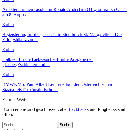
Arbeiterkammerpräsidentin Renate Anderl im Ö1-„Journal zu Gast“
am 8. August
Kultur
Begeisterung für die „Tosca“ im Steinbruch St. Margarethen: Die
Erfolgsbilanz zur…
Kultur
Halbzeit für die Liebessuche: Fünfte Ausgabe der
„Liebesg’schichten und…
Kultur
BMWKMS: Paul Albert Leitner erhält den Österreichischen
Staatspreis für künstlerische…
Zurück
Weiter
Kommentare sind geschlossen, aber
trackbacks
und Pingbacks sind
offen.