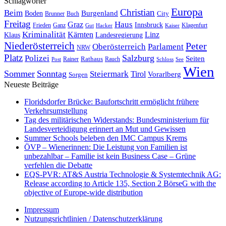
Schlagwörter
Europa
Christian
Beim
Burgenland
Boden
Buch
City
Brunner
Freitag
Haus
Graz
Innsbruck
Frieden
Ganz
Klagenfurt
Gut
Hacker
Kaiser
Kriminalität
Kärnten
Linz
Klaus
Landesregierung
Niederösterreich
Peter
Oberösterreich
Parlament
NRW
Platz
Polizei
Salzburg
Seiten
Rathaus
Rauch
Post
Rainer
Schloss
See
Wien
Sommer
Sonntag
Steiermark
Tirol
Vorarlberg
Sorgen
Neueste Beiträge
Floridsdorfer Brücke: Baufortschritt ermöglicht frühere
Verkehrsumstellung
Tag des militärischen Widerstands: Bundesministerium für
Landesverteidigung erinnert an Mut und Gewissen
Summer Schools beleben den IMC Campus Krems
ÖVP – Wienerinnen: Die Leistung von Familien ist
unbezahlbar – Familie ist kein Business Case – Grüne
verfehlen die Debatte
EQS-PVR: AT&S Austria Technologie & Systemtechnik AG:
Release according to Article 135, Section 2 BörseG with the
objective of Europe-wide distribution
Impressum
Nutzungsrichtlinien / Datenschutzerklärung