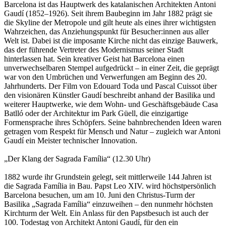
Barcelona ist das Hauptwerk des katalanischen Architekten Antoni
Gaudí (1852–1926). Seit ihrem Baubeginn im Jahr 1882 prägt sie
die Skyline der Metropole und gilt heute als eines ihrer wichtigsten
Wahrzeichen, das Anziehungspunkt für Besucher:innen aus aller
Welt ist. Dabei ist die imposante Kirche nicht das einzige Bauwerk,
das der führende Vertreter des Modernismus seiner Stadt
hinterlassen hat. Sein kreativer Geist hat Barcelona einen
unverwechselbaren Stempel aufgedrückt – in einer Zeit, die geprägt
war von den Umbrüchen und Verwerfungen am Beginn des 20.
Jahrhunderts. Der Film von Edouard Toda und Pascal Cuissot über
den visionären Künstler Gaudí beschreibt anhand der Basilika und
weiterer Hauptwerke, wie dem Wohn- und Geschäftsgebäude Casa
Batlló oder der Architektur im Park Güell, die einzigartige
Formensprache ihres Schöpfers. Seine bahnbrechenden Ideen waren
getragen vom Respekt für Mensch und Natur – zugleich war Antoni
Gaudí ein Meister technischer Innovation.
„Der Klang der Sagrada Família“ (12.30 Uhr)
1882 wurde ihr Grundstein gelegt, seit mittlerweile 144 Jahren ist
die Sagrada Família in Bau. Papst Leo XIV. wird höchstpersönlich
Barcelona besuchen, um am 10. Juni den Christus-Turm der
Basilika „Sagrada Família“ einzuweihen – den nunmehr höchsten
Kirchturm der Welt. Ein Anlass für den Papstbesuch ist auch der
100. Todestag von Architekt Antoni Gaudí, für den ein