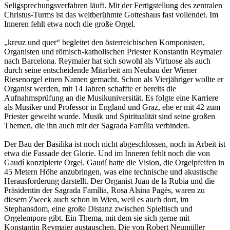
Seligsprechungsverfahren läuft. Mit der Fertigstellung des zentralen
Christus-Turms ist das weltberühmte Gotteshaus fast vollendet. Im
Inneren fehlt etwa noch die große Orgel.
„kreuz und quer“ begleitet den österreichischen Komponisten,
Organisten und römisch-katholischen Priester Konstantin Reymaier
nach Barcelona. Reymaier hat sich sowohl als Virtuose als auch
durch seine entscheidende Mitarbeit am Neubau der Wiener
Riesenorgel einen Namen gemacht. Schon als Vierjähriger wollte er
Organist werden, mit 14 Jahren schaffte er bereits die
Aufnahmsprüfung an die Musikuniversität. Es folgte eine Karriere
als Musiker und Professor in England und Graz, ehe er mit 42 zum
Priester geweiht wurde. Musik und Spiritualität sind seine großen
Themen, die ihn auch mit der Sagrada Família verbinden.
Der Bau der Basilika ist noch nicht abgeschlossen, noch in Arbeit ist
etwa die Fassade der Glorie. Und im Inneren fehlt noch die von
Gaudí konzipierte Orgel. Gaudí hatte die Vision, die Orgelpfeifen in
45 Metern Höhe anzubringen, was eine technische und akustische
Herausforderung darstellt. Der Organist Juan de la Rubia und die
Präsidentin der Sagrada Família, Rosa Alsina Pagès, waren zu
diesem Zweck auch schon in Wien, weil es auch dort, im
Stephansdom, eine große Distanz zwischen Spieltisch und
Orgelempore gibt. Ein Thema, mit dem sie sich gerne mit
Konstantin Reymaier austauschen. Die von Robert Neumüller