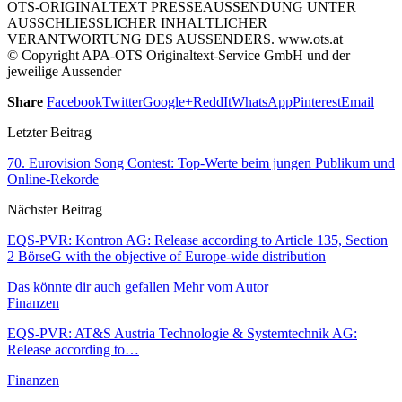
OTS-ORIGINALTEXT PRESSEAUSSENDUNG UNTER
AUSSCHLIESSLICHER INHALTLICHER
VERANTWORTUNG DES AUSSENDERS. www.ots.at
© Copyright APA-OTS Originaltext-Service GmbH und der
jeweilige Aussender
Share
Facebook
Twitter
Google+
ReddIt
WhatsApp
Pinterest
Email
Letzter Beitrag
70. Eurovision Song Contest: Top-Werte beim jungen Publikum und
Online-Rekorde
Nächster Beitrag
EQS-PVR: Kontron AG: Release according to Article 135, Section
2 BörseG with the objective of Europe-wide distribution
Das könnte dir auch gefallen
Mehr vom Autor
Finanzen
EQS-PVR: AT&S Austria Technologie & Systemtechnik AG:
Release according to…
Finanzen