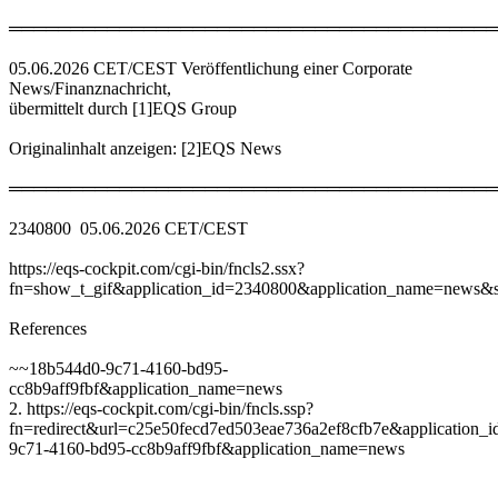
════════════════════════════════════════
05.06.2026 CET/CEST Veröffentlichung einer Corporate
News/Finanznachricht,
übermittelt durch [1]EQS Group
Originalinhalt anzeigen: [2]EQS News
════════════════════════════════════════
2340800 05.06.2026 CET/CEST
https://eqs-cockpit.com/cgi-bin/fncls2.ssx?
fn=show_t_gif&application_id=2340800&application_name=news&si
References
~~18b544d0-9c71-4160-bd95-
cc8b9aff9fbf&application_name=news
2. https://eqs-cockpit.com/cgi-bin/fncls.ssp?
fn=redirect&url=c25e50fecd7ed503eae736a2ef8cfb7e&application_
9c71-4160-bd95-cc8b9aff9fbf&application_name=news