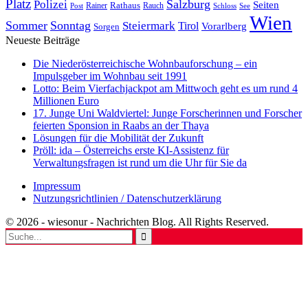
Platz
Polizei
Salzburg
Seiten
Rathaus
Rauch
Post
Rainer
Schloss
See
Wien
Sommer
Sonntag
Steiermark
Tirol
Vorarlberg
Sorgen
Neueste Beiträge
Die Niederösterreichische Wohnbauforschung – ein
Impulsgeber im Wohnbau seit 1991
Lotto: Beim Vierfachjackpot am Mittwoch geht es um rund 4
Millionen Euro
17. Junge Uni Waldviertel: Junge Forscherinnen und Forscher
feierten Sponsion in Raabs an der Thaya
Lösungen für die Mobilität der Zukunft
Pröll: ida – Österreichs erste KI-Assistenz für
Verwaltungsfragen ist rund um die Uhr für Sie da
Impressum
Nutzungsrichtlinien / Datenschutzerklärung
© 2026 - wiesonur - Nachrichten Blog. All Rights Reserved.