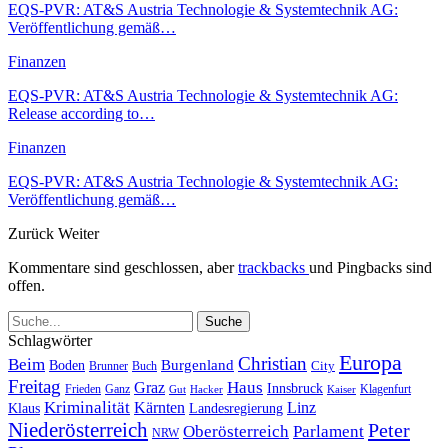
EQS-PVR: AT&S Austria Technologie & Systemtechnik AG:
Veröffentlichung gemäß…
Finanzen
EQS-PVR: AT&S Austria Technologie & Systemtechnik AG:
Release according to…
Finanzen
EQS-PVR: AT&S Austria Technologie & Systemtechnik AG:
Veröffentlichung gemäß…
Zurück
Weiter
Kommentare sind geschlossen, aber
trackbacks
und Pingbacks sind
offen.
Schlagwörter
Europa
Christian
Beim
Burgenland
Boden
Buch
City
Brunner
Freitag
Haus
Graz
Innsbruck
Frieden
Ganz
Klagenfurt
Gut
Hacker
Kaiser
Kriminalität
Kärnten
Linz
Klaus
Landesregierung
Niederösterreich
Peter
Oberösterreich
Parlament
NRW