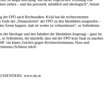
ären ziehen – und das personell, inhaltlich und ideologisch“, betont
ng der FPÖ nach Rechtsaußen. Kickl hat die rechtsextremen
s Ende der ‚Distanziererei‘ der FPÖ zu den Identitären ausgerufen –
en Szene kappen, statt sie weiter zu verharmlosen“, so Seltenheim.
on der Ideologie und den Inhalten der Identitären losgesagt – ganz im
o Seltenheim, der klarstellt, dass mit der FPÖ kein Staat zu machen
 MEHR‘ ein klares Zeichen gegen Rechtsextremismus, Hass und
emismus (Schluss) mb/ls
SENDERS. www.ots.at