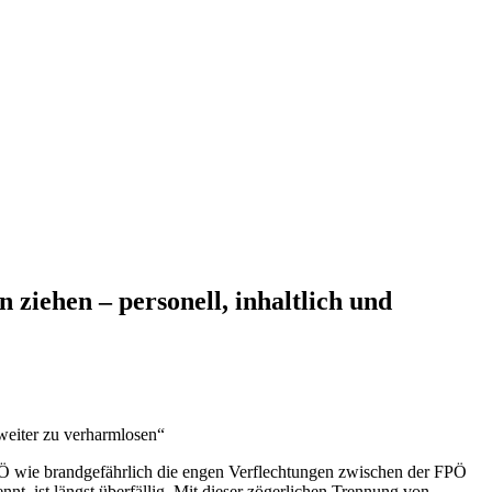
ziehen – personell, inhaltlich und
 weiter zu verharmlosen“
PÖ wie brandgefährlich die engen Verflechtungen zwischen der FPÖ
nt, ist längst überfällig. Mit dieser zögerlichen Trennung von