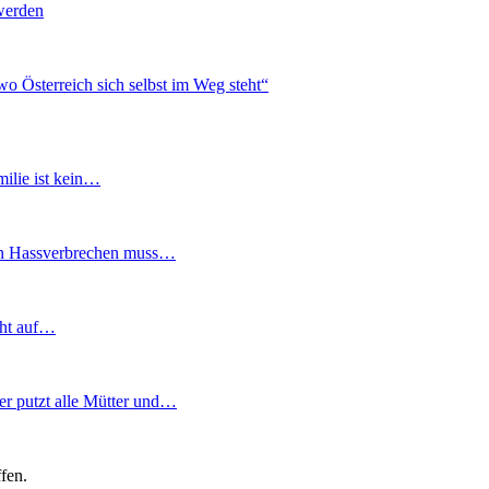
werden
wo Österreich sich selbst im Weg steht“
ilie ist kein…
gen Hassverbrechen muss…
cht auf…
r putzt alle Mütter und…
fen.