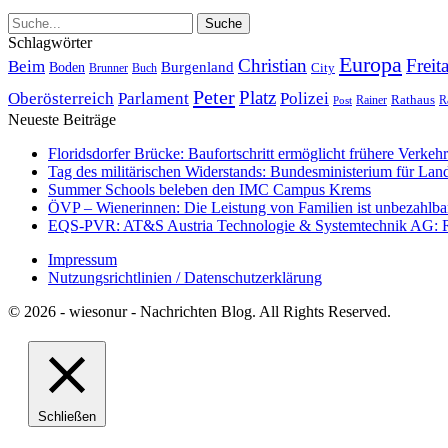
Schlagwörter
Europa
Christian
Freit
Beim
Burgenland
Boden
Buch
City
Brunner
Peter
Platz
Polizei
Oberösterreich
Parlament
Rathaus
R
Post
Rainer
Neueste Beiträge
Floridsdorfer Brücke: Baufortschritt ermöglicht frühere Verkeh
Tag des militärischen Widerstands: Bundesministerium für Lan
Summer Schools beleben den IMC Campus Krems
ÖVP – Wienerinnen: Die Leistung von Familien ist unbezahlbar 
EQS-PVR: AT&S Austria Technologie & Systemtechnik AG: Relea
Impressum
Nutzungsrichtlinien / Datenschutzerklärung
© 2026 - wiesonur - Nachrichten Blog. All Rights Reserved.
Schließen