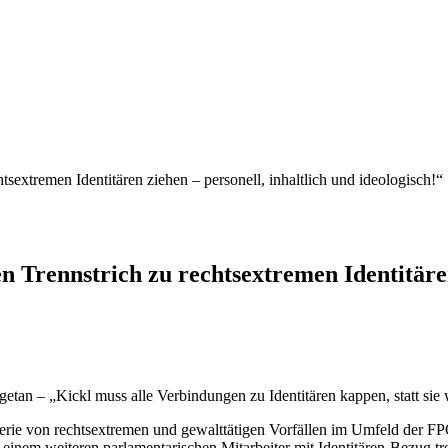
extremen Identitären ziehen – personell, inhaltlich und ideologisch!“
Trennstrich zu rechtsextremen Identitären 
t getan – „Kickl muss alle Verbindungen zu Identitären kappen, statt sie
erie von rechtsextremen und gewalttätigen Vorfällen im Umfeld der F
inem weiteren parlamentarischen Mitarbeiter mit Identitären-Bezug tren