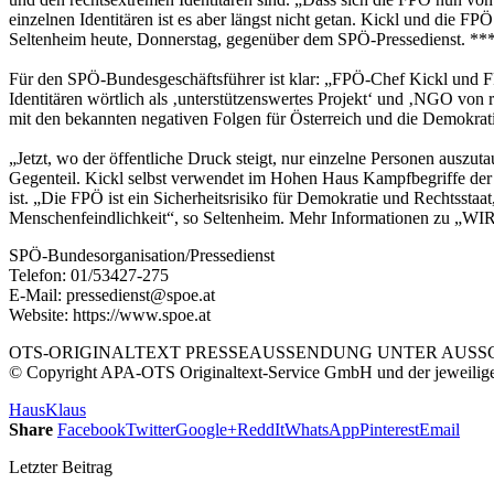
einzelnen Identitären ist es aber längst nicht getan. Kickl und die FP
Seltenheim heute, Donnerstag, gegenüber dem SPÖ-Pressedienst. **
Für den SPÖ-Bundesgeschäftsführer ist klar: „FPÖ-Chef Kickl und FP
Identitären wörtlich als ‚unterstützenswertes Projekt‘ und ‚NGO von 
mit den bekannten negativen Folgen für Österreich und die Demokratie
„Jetzt, wo der öffentliche Druck steigt, nur einzelne Personen auszuta
Gegenteil. Kickl selbst verwendet im Hohen Haus Kampfbegriffe der R
ist. „Die FPÖ ist ein Sicherheitsrisiko für Demokratie und Rechtssta
Menschenfeindlichkeit“, so Seltenheim. Mehr Informationen zu „W
SPÖ-Bundesorganisation/Pressedienst
Telefon: 01/53427-275
E-Mail: pressedienst@spoe.at
Website: https://www.spoe.at
OTS-ORIGINALTEXT PRESSEAUSSENDUNG UNTER AUSSCH
© Copyright APA-OTS Originaltext-Service GmbH und der jeweilig
Haus
Klaus
Share
Facebook
Twitter
Google+
ReddIt
WhatsApp
Pinterest
Email
Letzter Beitrag