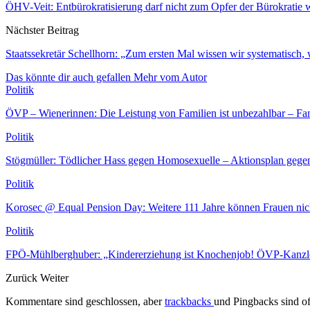
ÖHV-Veit: Entbürokratisierung darf nicht zum Opfer der Bürokratie 
Nächster Beitrag
Staatssekretär Schellhorn: „Zum ersten Mal wissen wir systematisch, 
Das könnte dir auch gefallen
Mehr vom Autor
Politik
ÖVP – Wienerinnen: Die Leistung von Familien ist unbezahlbar – Fam
Politik
Stögmüller: Tödlicher Hass gegen Homosexuelle – Aktionsplan ge
Politik
Korosec @ Equal Pension Day: Weitere 111 Jahre können Frauen ni
Politik
FPÖ-Mühlberghuber: „Kindererziehung ist Knochenjob! ÖVP-Kanzle
Zurück
Weiter
Kommentare sind geschlossen, aber
trackbacks
und Pingbacks sind of