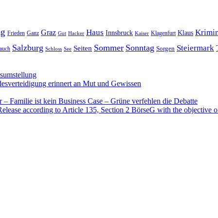
ag
Haus
Krimin
Graz
Innsbruck
Klaus
Frieden
Ganz
Klagenfurt
Gut
Hacker
Kaiser
Salzburg
Sommer
Sonntag
Steiermark
Seiten
Sorgen
auch
Schloss
See
rsumstellung
desverteidigung erinnert an Mut und Gewissen
– Familie ist kein Business Case – Grüne verfehlen die Debatte
se according to Article 135, Section 2 BörseG with the objective of