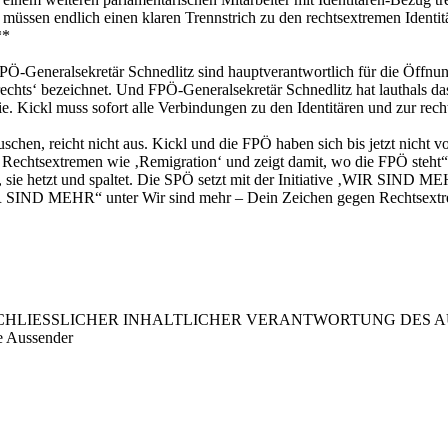
Ö müssen endlich einen klaren Trennstrich zu den rechtsextremen Identit
**
Ö-Generalsekretär Schnedlitz sind hauptverantwortlich für die Öffnu
rechts‘ bezeichnet. Und FPÖ-Generalsekretär Schnedlitz hat lauthals da
. Kickl muss sofort alle Verbindungen zu den Identitären und zur recht
uschen, reicht nicht aus. Kickl und die FPÖ haben sich bis jetzt nicht v
echtsextremen wie ‚Remigration‘ und zeigt damit, wo die FPÖ steht“, s
at, sie hetzt und spaltet. Die SPÖ setzt mit der Initiative ‚WIR SIND
IR SIND MEHR“ unter Wir sind mehr – Dein Zeichen gegen Rechtsextr
LIESSLICHER INHALTLICHER VERANTWORTUNG DES AUS
e Aussender