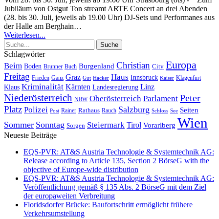
Jubiläum von Ostgut Ton streamt ARTE Concert an drei Abenden
(28. bis 30. Juli, jeweils ab 19.00 Uhr) DJ-Sets und Performanes aus
der Halle am Berghain
…
Weiterlesen...
Schlagwörter
Europa
Christian
Beim
Burgenland
Boden
Buch
City
Brunner
Freitag
Haus
Graz
Innsbruck
Frieden
Ganz
Klagenfurt
Gut
Hacker
Kaiser
Kriminalität
Kärnten
Linz
Klaus
Landesregierung
Niederösterreich
Peter
Oberösterreich
Parlament
NRW
Platz
Polizei
Salzburg
Seiten
Rathaus
Rauch
Post
Rainer
Schloss
See
Wien
Sommer
Sonntag
Steiermark
Tirol
Vorarlberg
Sorgen
Neueste Beiträge
EQS-PVR: AT&S Austria Technologie & Systemtechnik AG:
Release according to Article 135, Section 2 BörseG with the
objective of Europe-wide distribution
EQS-PVR: AT&S Austria Technologie & Systemtechnik AG:
Veröffentlichung gemäß § 135 Abs. 2 BörseG mit dem Ziel
der europaweiten Verbreitung
Floridsdorfer Brücke: Baufortschritt ermöglicht frühere
Verkehrsumstellung